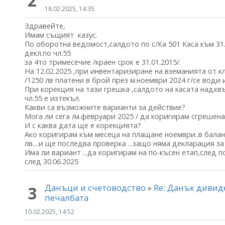
2
18.02.2025, 14:35
Здравейте,
Имам същият казус.
По оборотна ведомост,салдото по с/Ка 501 Каса към 31.
декл.по чл.55
за 4то тримесечие /краен срок е 31.01.2015/.
На 12.02.2025 ,при инвентаризиране на вземанията от 
/1250 лв платени в брой през м.ноември 2024 г/се води 
При корекция на тази грешка ,салдото на касата надхвъ
чл.55 е изтекъл.
Какви са възможните варианти за действие?
Мога ли сега /м.февруари 2025 / да коригирам сгрешен
И с каква дата ще е корекцията?
Ако коригирам към месеца на плащане ноември..в баланс
лв....и ще последва проверка ...защо няма декларация з
Има ли вариант ...да коригирам на по-късен етап,след по
след 30.06.2025
Данъци и счетоводство
»
Re: Данък дивид
3
печалбата
10.02.2025, 14:52