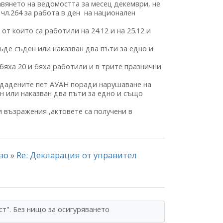
авянето на ведомостта за месец декември, не
 чл.264 за работа в ден на национален
т които са работили на 24.12 и на 25.12 и
бъде съден или наказван два пъти за едно и
бяха 20 и бяха работили и в трите празнични
здадените пет АУАН поради нарушаване на
ен или наказван два пъти за едно и също
и възражения ,актовете са получени в
тво
»
Re: Декларация от управител
ст". Без нищо за осигуряването