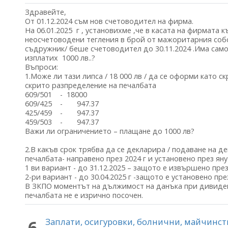
Здравейте,
От 01.12.2024 съм нов счетоводител на фирма.
На 06.01.2025 г , установихме ,че в касата на фирмата къ
неосчетоводени тегления в брой от мажоритарния соб
съдружник/ беше счетоводител до 30.11.2024 .Има само
изплатих 1000 лв..?
Въпроси:
1.Може ли тази липса / 18 000 лв / да се оформи като 
скрито разпределение на печалбата
609/501 - 18000
609/425 - 947.37
425/459 - 947.37
459/503 - 947.37
Важи ли ограничението – плащане до 1000 лв?
2.В какъв срок трябва да се декларира / подаване на д
печалбата- направено през 2024 г и установено през яну
1 ви вариант - до 31.12.2025 – защото е извършено през
2-ри вариант - до 30.04.2025 г -защото е установено пре
В ЗКПО моментът на дължимост на данъка при дивиден
печалбата не е изрично посочен.
Заплати, осигуровки, болнични, майчинс
6