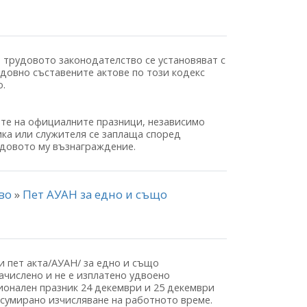
а на трудовото законодателство се установяват с
довно съставените актове по този кодекс
о.
 дните на официалните празници, независимо
ика или служителя се заплаща според
удовото му възнаграждение.
тво
»
Пет АУАН за едно и също
и пет акта/АУАН/ за едно и също
начислено и не е изплатено удвоено
ционален празник 24 декември и 25 декември
 сумирано изчисляване на работното време.