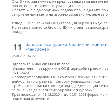
Окд-5 като задължителна предпоставка за запазване н
право на пенсия самоосигуряващи се лица.
Достатъчно е да продължи подаването на данните по чл. 5
се приеме наличието на изрично изразено желание за ос
Извод ... не е необходима декларация образец Окд-5 з
Но за лица ,които са било по ДУК и стават самоосигур
подаде?
Заплати, осигуровки, болнични, майчи
11
-пенсионер
08.01.2021, 07:22
Здравейте, имам следния въпрос:
Управителят – съдружник в ООД ,придоби право и пода
18.12.2020 г
Договорът за управление и контрол е прекъснат на 18.1
дейност като управител- самоосигуряващо се лице
Трябва ли и в какъв срок , да подаде декларация / и 
се лице - за да внася само здравни осигуровки?
През периода от 18.12.2020 г до 05.01.2021 формално н
подписвал документи