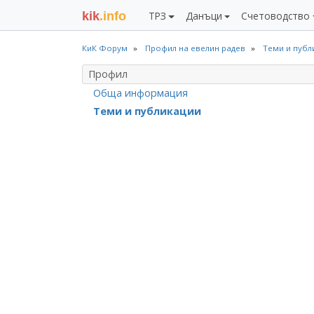
kik
.info
ТРЗ
Данъци
Счетоводство
КиК Форум
Профил на евелин радев
Теми и публ
Профил
Обща информация
Теми и публикации