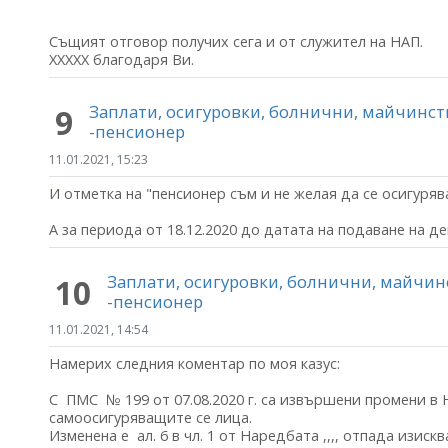
Същият отговор получих сега и от служител на НАП.
ХХХХХ благодаря Ви.
Заплати, осигуровки, болнични, майчинс
9
-пенсионер
11.01.2021, 15:23
И отметка на "пенсионер съм и не желая да се осигуряв
А за периода от 18.12.2020 до датата на подаване на 
Заплати, осигуровки, болнични, майчи
10
-пенсионер
11.01.2021, 14:54
Намерих следния коментар по моя казус:
С ПМС № 199 от 07.08.2020 г. са извършени промени в
самоосигуряващите се лица.
Изменена е ал. 6 в чл. 1 от Наредбата ,,,, отпада изис