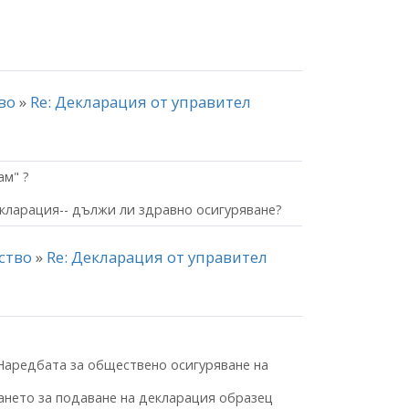
тво
»
Re: Декларация от управител
ам" ?
декларация-- дължи ли здравно осигуряване?
нство
»
Re: Декларация от управител
 Наредбата за обществено осигуряване на
кването за подаване на декларация образец