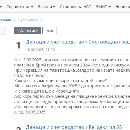
Справочник
Закони
Становища НАП
ЗМИП
Новин
икации
Публикации
Публикации
Теми
Данъци и счетоводство
»
Счетоводна греш
1
18.02.2025, 21:26
На 12.02.2025 ,при инвентаризиране на вземанията от к
платени в брой през м.ноември 2024 г/се води изискуем
При корекция на тази грешка ,салдото на касата надхвъ
чл.55 е изтекъл.
Какви са възможните варианти за действие?
Мога ли сега /м.февруари 2025 / да коригирам сгрешен
И с каква дата ще е корекцията?
Ако коригирам към месеца на плащане ноември..в баланс
лв....и ще последва проверка ...защо няма декларация з
Има ли вариант ...да коригирам на по-късен етап,след по
след 30.06.2025
Данъци и счетоводство
»
Re: декл чл 55