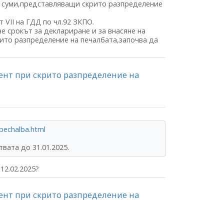
 суми,представляващи скрито разпределение
 VII на ГДД по чл.92 ЗКПО.
е срокът за деклариране и за внасяне на
рито разпределение на печалбата,започва да
ент при скрито разпределение на
e-pechalba.html
вата до 31.01.2025.
12.02.2025?
ент при скрито разпределение на