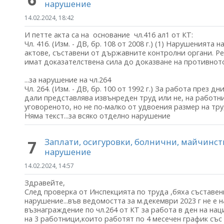
нарушение
14.02.2024, 18:42
И петте акта са на основание чл.416 ал1 от КТ:
Чл. 416. (Изм. - ДВ, бр. 108 от 2008 г.) (1) Нарушеният
актове, съставени от държавните контролни органи. Ре
имат доказателствена сила до доказване на противнот
...за нарушение на чл.264
Чл. 264. (Изм. - ДВ, бр. 100 от 1992 г.) За работа през
дали представлява извънреден труд или не, на работн
уговореното, но не по-малко от удвоения размер на тр
Няма текст...за всяко отделно нарушение
Заплати, осигуровки, болнични, майчинс
7
нарушение
14.02.2024, 14:57
Здравейте,
След проверка от Инспекцията по труда ,бяха съставен
нарушение...във ведомостта за м.декември 2023 г не е 
възнаграждение по чл.264 от КТ за работа в ден на на
на 3 работници,които работят по 4 месечен график със