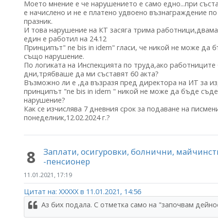
Моето мнение е че нарушението е само едно...при съст
е начислено и не е платено удвоено възнаграждение по
празник.
И това нарушение на КТ засяга трима работници,двама о
един е работил на 24.12
Принципът" ne bis in idem" гласи, че никой не може да 
също нарушение.
По логиката на Инспекцията по труда,ако работниците 
дни,трябваше да ми съставят 60 акта?
Възможно ли е ,да възразя пред директора на ИТ за и
принципът "ne bis in idem " никой не може да бъде съд
нарушение?
Как се изчислява 7 дневния срок за подаване на писмен
понеделник,12.02.2024 г.?
Заплати, осигуровки, болнични, майчинс
8
-пенсионер
11.01.2021, 17:19
Цитат на: ХХХХХ в 11.01.2021, 14:56
Аз бих подала. С отметка само на "започвам дейно