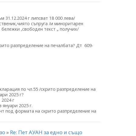
м 31.12.2024 г липсват 18 000 лева/
ственик,чиято съпруга /и миноритарен
 бележки ,свободен текст „ получих/
скрито разпределение на печалбата? Дт 609-
екларация по чл.55 /скрито разпределение на
ари 2025 г?
 2024 г
з януари 2025 г.
т под формата на скрито разпределение на
тво
»
Re: Пет АУАН за едно и също