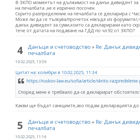
В ЗКПО моментът на дължимост на данък дивидент за
на печалбата ,не е изрично посочен.
Скрито разпределение на печалбата се декларира с Част
Може ли да се тълкува/прочетох някъде из форумите/,ч
данък дивидент за суми,които са декларирани като ск
тече от датата на подаване на ГДД по чл.92 от ЗКПО?
Данъци и счетоводство
»
Re: Данък дивид
4
печалбата
10.02.2025, 13:59
Цитат на: колибри в 10.02.2025, 11:34
https://ruskov-law.eu/sofia/article/skrito-razpredeleni
Според мене е трябвало да се декларират обстоятелст
Какви ще бъдат санкциите,ако подам декларацията до 
Данъци и счетоводство
»
Re: Данък дивид
5
печалбата
10.02.2025, 11:16