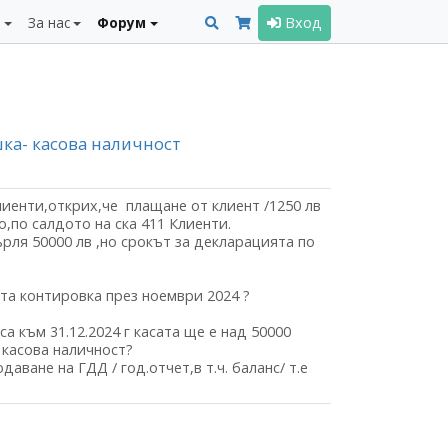
и
За нас
Форум
Вход
ка- касова наличност
лиенти,открих,че плащане от клиент /1250 лв
о,по салдото на ска 411 Клиенти.
рля 50000 лв ,но срокът за декларацията по
ата контировка през ноември 2024 ?
а към 31.12.2024 г касата ще е над 50000
а касова наличност?
даване на ГДД / год.отчет,в т.ч. баланс/ т.е