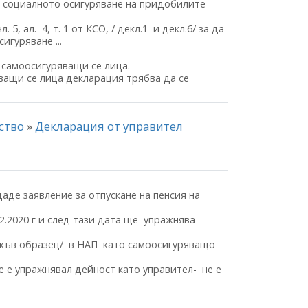
а социалното осигуряване на придобилите
, ал. 4, т. 1 от КСО, / декл.1 и декл.6/ за да
игуряване ...
а самоосигуряващи се лица.
яващи се лица декларация трябва да се
нство
»
Декларация от управител
де заявление за отпускане на пенсия на
2.2020 г и след тази дата ще упражнява
какъв образец/ в НАП като самоосигуряващо
е е упражнявал дейност като управител- не е