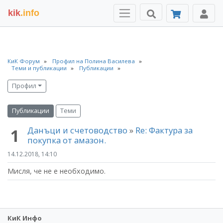
kik
.info
КиК Форум
Профил на Полина Василева
Теми и публикации
Публикации
Профил
Публикации
Теми
Данъци и счетоводство
»
Re: Фактура за
1
покупка от амазон.
14.12.2018, 14:10
Мисля, че не е необходимо.
КиК Инфо