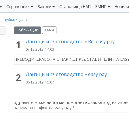
Справочник
Закони
Становища НАП
ЗМИП
Новин
Публикации
Публикации
Теми
Данъци и счетоводство
»
Re: easy pay
1
07.12.2012, 14:03
ПРЕВОДИ ....РАБОТА С ПАРИ.....ПРЕДСТАВИТЕЛИ НА EASY
Данъци и счетоводство
»
easy pay
2
06.12.2012, 15:07
здравйте може ли да ми помогнете ...какъв код на ико
занимава с офис на easy pay ?