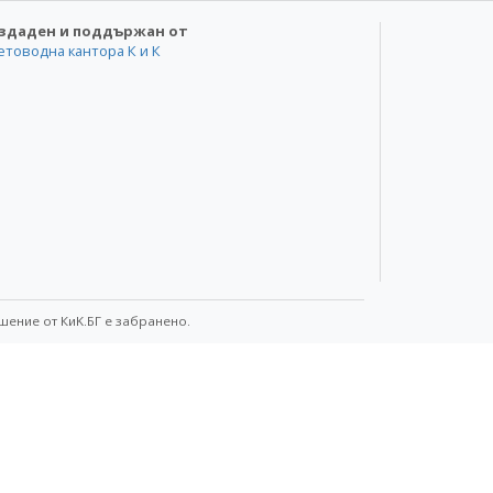
здаден и поддържан от
етоводна кантора К и К
шение от КиK.БГ е забранено.