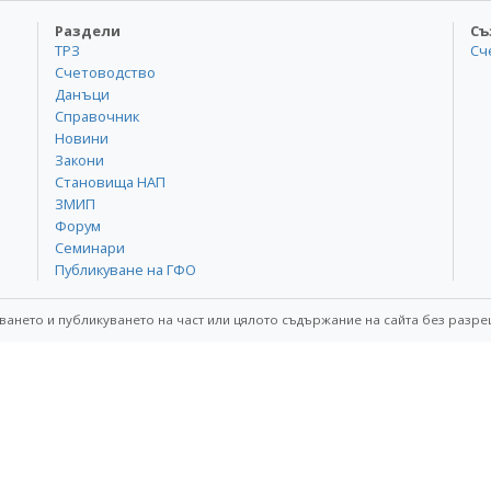
Раздели
Съ
ТРЗ
Сч
Счетоводство
Данъци
Справочник
Новини
Закони
Становища НАП
ЗМИП
Форум
Семинари
Публикуване на ГФО
ването и публикуването на част или цялото съдържание на сайта без разре