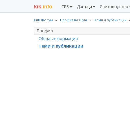
kik
.info
ТРЗ
Данъци
Счетоводство
КиК Форум
Профил на lillyia
Теми и публикации
Профил
Обща информация
Теми и публикации