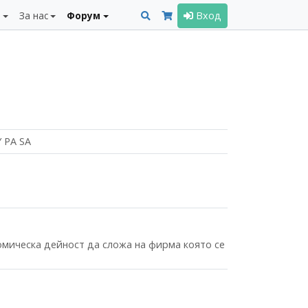
и
За нас
Форум
Вход
 PA SA
номическа дейност да сложа на фирма която се