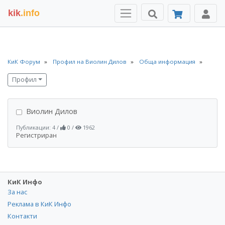
kik
.info
КиК Форум
Профил на Виолин Дилов
Обща информация
Профил
Виолин Дилов
Публикации: 4
/
0
/
1962
Регистриран
КиК Инфо
За нас
Реклама в КиК Инфо
Контакти