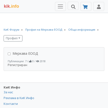
kik
.info
КиК Форум
Профил на Меркава ЕООД
Обща информация
Профил
Меркава ЕООД
Публикации: 7
/
0
/
2018
Регистриран
КиК Инфо
За нас
Реклама в КиК Инфо
Контакти