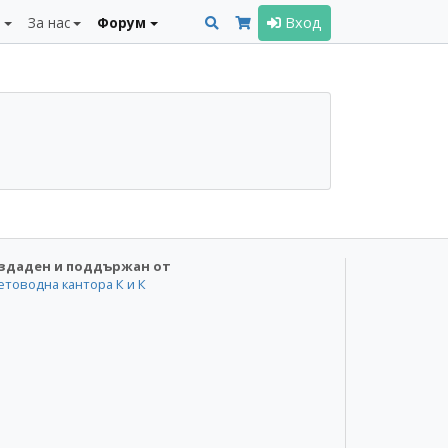
и
За нас
Форум
Вход
здаден и поддържан от
етоводна кантора К и К