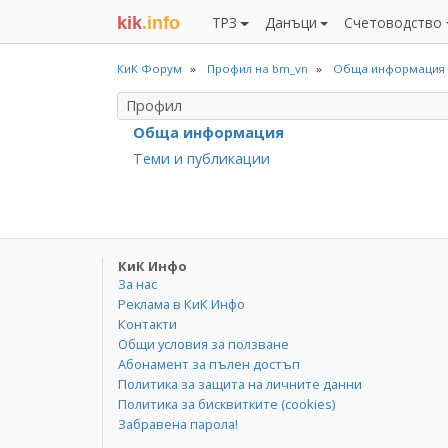
kik
.info
ТРЗ
Данъци
Счетоводство
КиК Форум
Профил на bm_vn
Обща информация
Профил
Обща информация
Теми и публикации
КиК Инфо
За нас
Реклама в КиК Инфо
Контакти
Общи условия за ползване
Абонамент за пълен достъп
Политика за защита на личните данни
Политика за бисквитките (cookies)
Забравена парола!