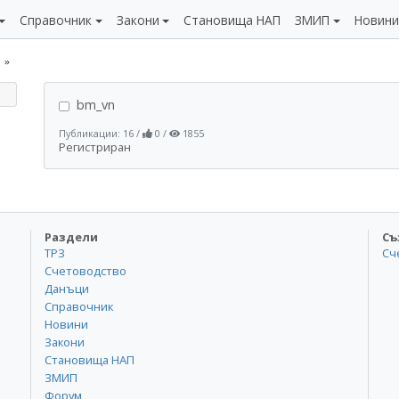
Справочник
Закони
Становища НАП
ЗМИП
Новин
bm_vn
Публикации: 16
/
0
/
1855
Регистриран
Раздели
Съ
ТРЗ
Сч
Счетоводство
Данъци
Справочник
Новини
Закони
Становища НАП
ЗМИП
Форум