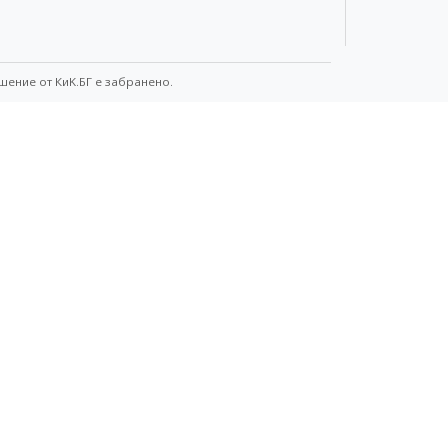
шение от КиK.БГ е забранено.