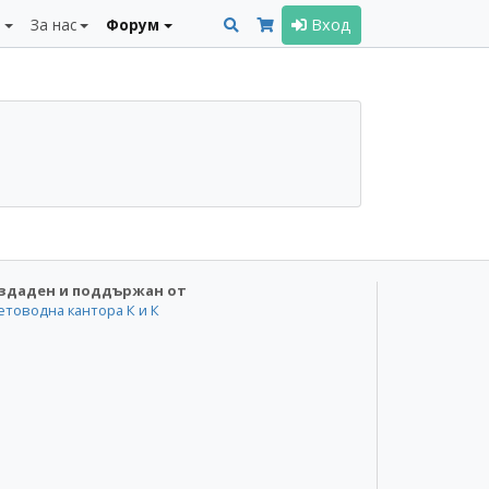
и
За нас
Форум
Вход
здаден и поддържан от
етоводна кантора К и К