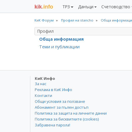
kik
.info
ТРЗ
Данъци
Счетоводство
КиК Форум
Профил на stancho
Обща информаци
Профил
Обща информация
Теми и публикации
КиК Инфо
За нас
Реклама в КиК Инфо
Контакти
Общи условия за ползване
Абонамент за пълен достъп
Политика за защита на личните данни
Политика за бисквитките (cookies)
Забравена парола!