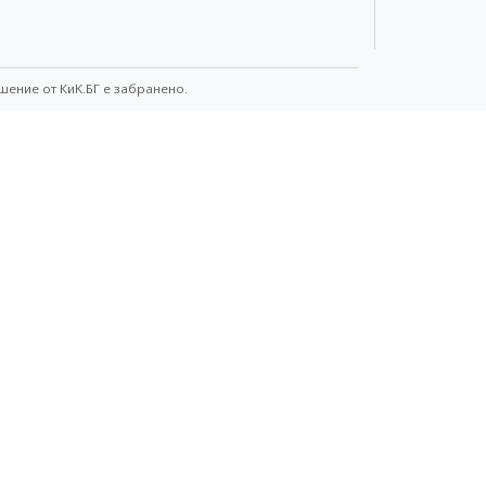
шение от КиK.БГ е забранено.