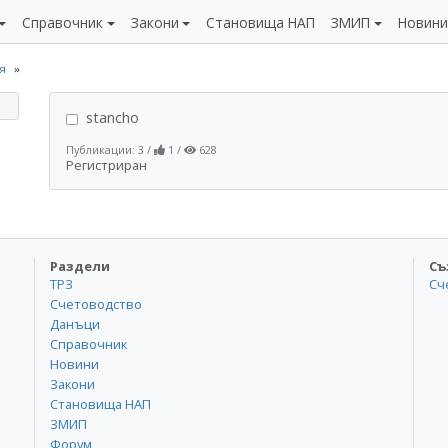
Справочник
Закони
Становища НАП
ЗМИП
Новин
я
stancho
Публикации: 3
/
1
/
628
Регистриран
Раздели
Съ
ТРЗ
Сч
Счетоводство
Данъци
Справочник
Новини
Закони
Становища НАП
ЗМИП
Форум