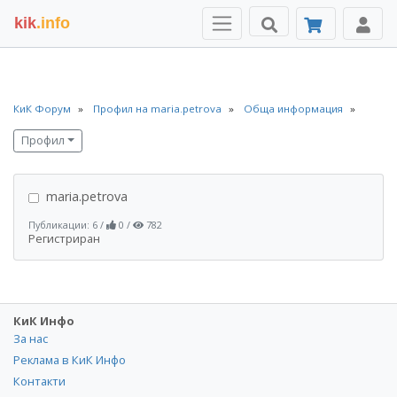
kik
.info
КиК Форум
Профил на maria.petrova
Обща информация
Профил
maria.petrova
Публикации: 6
/
0
/
782
Регистриран
КиК Инфо
За нас
Реклама в КиК Инфо
Контакти