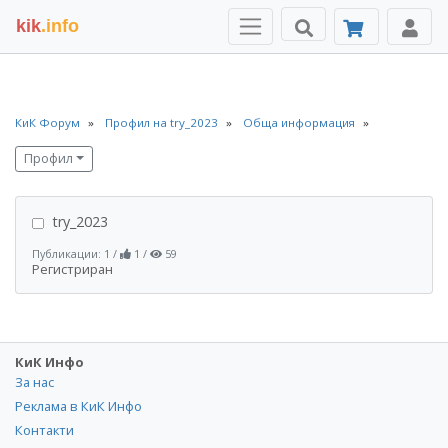
kik
.info
КиК Форум
Профил на try_2023
Обща информация
Профил
try_2023
Публикации: 1
/
1
/
59
Регистриран
КиК Инфо
За нас
Реклама в КиК Инфо
Контакти