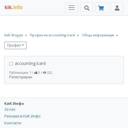
kik
.info
КиК Форум
Профил на accounting.icard
Обща информация
Профил
accounting.icard
Публикации: 1
/
0
/
222
Регистриран
КиК Инфо
За нас
Реклама в КиК Инфо
Контакти