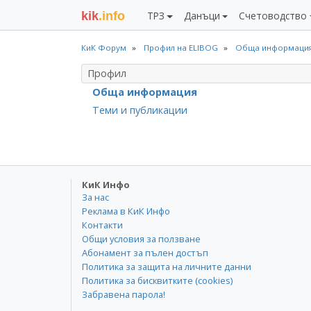
kik
.info
ТРЗ
Данъци
Счетоводство
КиК Форум
Профил на ELIBOG
Обща информаци
Профил
Обща информация
Теми и публикации
КиК Инфо
За нас
Реклама в КиК Инфо
Контакти
Общи условия за ползване
Абонамент за пълен достъп
Политика за защита на личните данни
Политика за бисквитките (cookies)
Забравена парола!