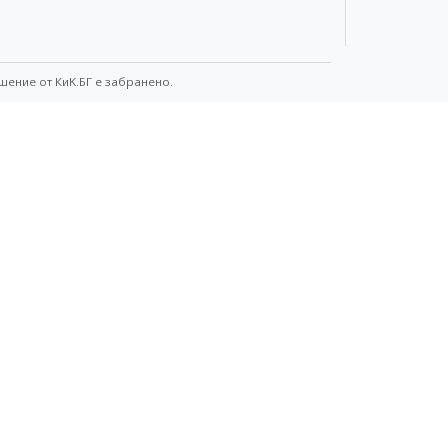
шение от КиK.БГ е забранено.