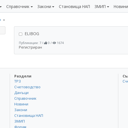
Справочник
Закони
Становища НАП
ЗМИП
Новин
я
ELIBOG
Публикации: 7
/
0
/
1674
Регистриран
Раздели
Съ
ТРЗ
Сч
Счетоводство
Данъци
Справочник
Новини
Закони
Становища НАП
ЗМИП
Форум