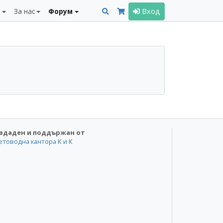
и
За нас
Форум
Вход
здаден и поддържан от
етоводна кантора К и К