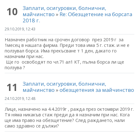
Заплати, осигуровки, болнични,
10
майчинство
»
Re: Обезщетение на борсата
2018 г.
29.10.2019, 12:43
Назначен работник на срочен договор през 2019 г за
1месец в нашата фирма. Преди това има 5 г. стаж. и не е
ползувал борса. Има прекъсване т 1 ден, дакато го
назначим при нас.
Ще го освободят по чл.71 ал1 КТ, пълна борса ли ще
ползува ?
Заплати, осигуровки, болнични,
11
майчинство
»
обезщетения за майчинство
24.10.2019, 12:48
Лице, назначено на 4.4.2019г , ражда през октомври 2019 г.
Тя няма никакъв стаж преди да я назначим при нас. Кога
ще има право на обезщетение? След раждането, нали
само здравно се дължи?