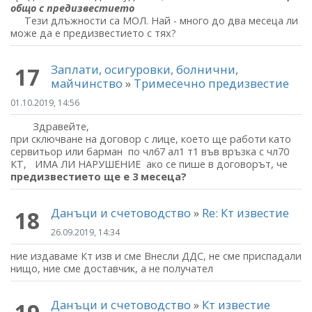
общо с предизвестието
Тези длъжности са МОЛ. Най - много до два месеца ли
може да е предизвестието с тях?
Заплати, осигуровки, болнични,
17
майчинство
»
Тримесечно предизвестие
01.10.2019, 14:56
Здравейте,
при сключване на договор с лице, което ще работи като
сервитьор или барман по чл67 ал1 т1 във връзка с чл70
КТ, ИМА ЛИ НАРУШЕНИЕ ако се пише в договорът, че
предизвестието ще е 3 месеца?
Данъци и счетоводство
»
Re: Кт известие
18
26.09.2019, 14:34
ние издаваме Кт изв и сме Внесли ДДС, не сме приспадали
нищо, ние сме доставчик, а не получател
Данъци и счетоводство
»
Кт известие