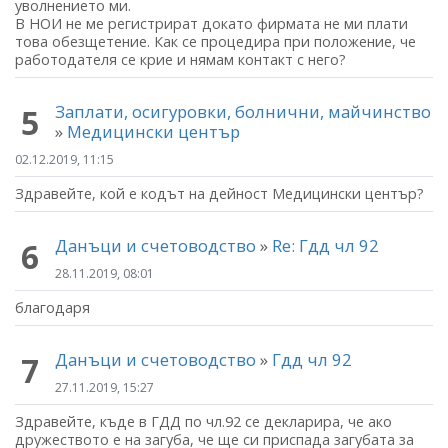
уволнението ми.
В НОИ не ме регистрират докато фирмата не ми плати
това обезщетение. Как се процедира при положение, че
работодателя се крие и нямам контакт с него?
Заплати, осигуровки, болнични, майчинство
5
»
Медицински център
02.12.2019, 11:15
Здравейте, кой е кодът на дейност Медицински център?
Данъци и счетоводство
»
Re: Гдд чл 92
6
28.11.2019, 08:01
благодаря
Данъци и счетоводство
»
Гдд чл 92
7
27.11.2019, 15:27
Здравейте, къде в ГДД по чл.92 се декларира, че ако
дружеството е на загуба, че ще си приспада загубата за