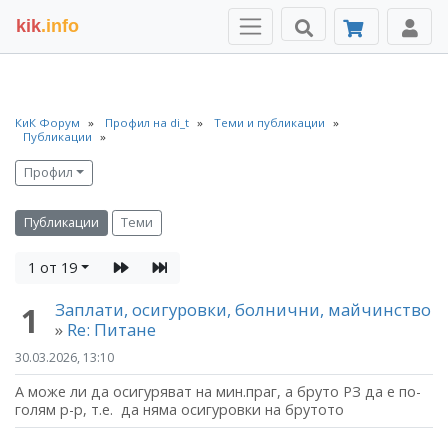
kik
.info
КиК Форум
Профил на di_t
Теми и публикации
Публикации
Профил
Публикации
Теми
1 от 19
Заплати, осигуровки, болнични, майчинство
1
»
Re: Питане
30.03.2026, 13:10
А може ли да осигуряват на мин.праг, а бруто РЗ да е по-
голям р-р, т.е. да няма осигуровки на брутото