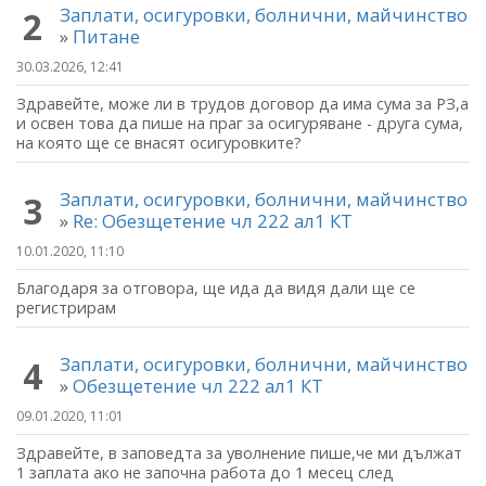
Заплати, осигуровки, болнични, майчинство
2
»
Питане
30.03.2026, 12:41
Здравейте, може ли в трудов договор да има сума за РЗ,а
и освен това да пише на праг за осигуряване - друга сума,
на която ще се внасят осигуровките?
Заплати, осигуровки, болнични, майчинство
3
»
Re: Обезщетение чл 222 ал1 КТ
10.01.2020, 11:10
Благодаря за отговора, ще ида да видя дали ще се
регистрирам
Заплати, осигуровки, болнични, майчинство
4
»
Обезщетение чл 222 ал1 КТ
09.01.2020, 11:01
Здравейте, в заповедта за уволнение пише,че ми дължат
1 заплата ако не започна работа до 1 месец след