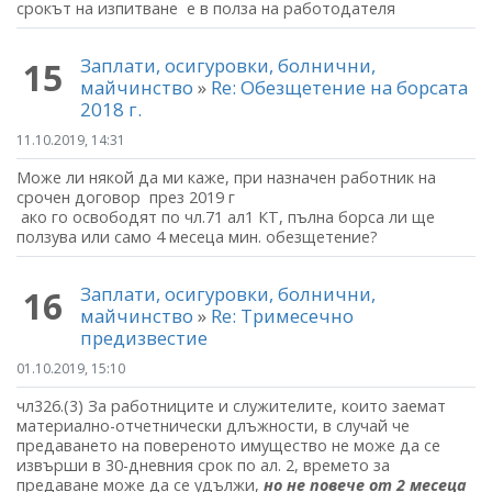
срокът на изпитване е в полза на работодателя
Заплати, осигуровки, болнични,
15
майчинство
»
Re: Обезщетение на борсата
2018 г.
11.10.2019, 14:31
Може ли някой да ми каже, при назначен работник на
срочен договор през 2019 г
ако го освободят по чл.71 ал1 КТ, пълна борса ли ще
ползува или само 4 месеца мин. обезщетение?
Заплати, осигуровки, болнични,
16
майчинство
»
Re: Тримесечно
предизвестие
01.10.2019, 15:10
чл326.(3) За работниците и служителите, които заемат
материално-отчетнически длъжности, в случай че
предаването на повереното имущество не може да се
извърши в 30-дневния срок по ал. 2, времето за
предаване може да се удължи,
но не повече от 2 месеца