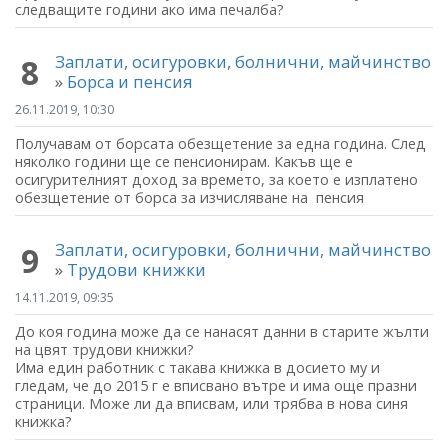
следващите години ако има печалба?
Заплати, осигуровки, болнични, майчинство
8
»
Борса и пенсия
26.11.2019, 10:30
Получавам от борсата обезщетение за една година. След
няколко години ще се пенсионирам. Какъв ще е
осигурителният доход за времето, за което е изплатено
обезщетение от борса за изчисляване на пенсия
Заплати, осигуровки, болнични, майчинство
9
»
Трудови книжки
14.11.2019, 09:35
До коя година може да се нанасят данни в старите жълти
на цвят трудови книжки?
Има един работник с такава книжка в досието му и
гледам, че до 2015 г е вписвано вътре и има още празни
страници. Може ли да вписвам, или трябва в нова синя
книжка?