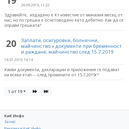
19
26.09.2019, 11:22
Здравейте, издадено е Кт известие от миналия месец от
нас, но по грешка е осчетоводено като дебитно. Как да се
оправи грешката?
Заплати, осигуровки, болнични,
20
майчинство
»
документи при бременност
и раждане, майчинство след 15.7.2019
16.07.2019, 16:14
Какви документи, декларации и приложения се подават
на всеки етап----след промените от 15.7.2019г?
1 от 19
КиК Инфо
За нас
Реклама в КиК Инфо