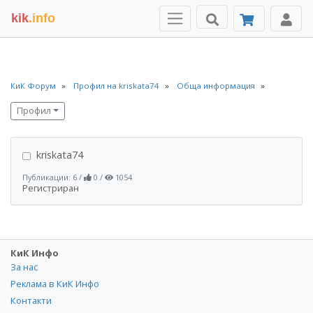
kik
.info
КиК Форум
Профил на kriskata74
Обща информация
Профил
kriskata74
Публикации: 6
/
0
/
1054
Регистриран
КиК Инфо
За нас
Реклама в КиК Инфо
Контакти