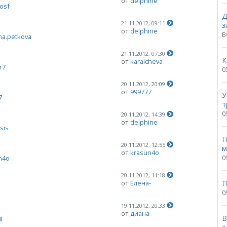
от
delphine
osf
Д
21.11.2012, 09:11
з
от
delphine
В
na.petkova
21.11.2012, 07:30
К
от
karaicheva
r7
0
20.11.2012, 20:09
от
999777
У
7
т
0
20.11.2012, 14:39
от
delphine
.sis
П
20.11.2012, 12:55
м
от
krasun4o
0
n4o
20.11.2012, 11:18
П
от
Елена-
0
19.11.2012, 20:33
от
диана
В
I