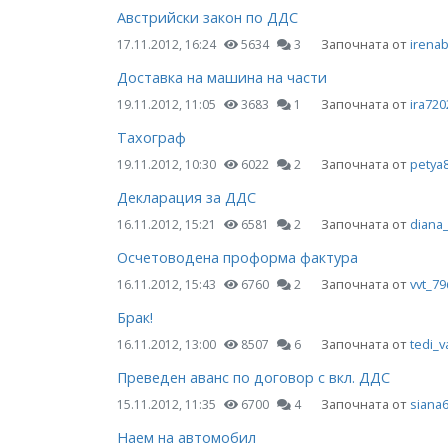
Австрийски закон по ДДС
Започната от
irenabr
17.11.2012, 16:24
5634
3
Доставка на машина на части
Започната от
ira720
19.11.2012, 11:05
3683
1
Тахограф
Започната от
petya
19.11.2012, 10:30
6022
2
Декларация за ДДС
Започната от
diana
16.11.2012, 15:21
6581
2
Осчетоводена проформа фактура
Започната от
vvt_7
16.11.2012, 15:43
6760
2
Брак!
Започната от
tedi_v
16.11.2012, 13:00
8507
6
Преведен аванс по договор с вкл. ДДС
Започната от
siana
15.11.2012, 11:35
6700
4
Наем на автомобил