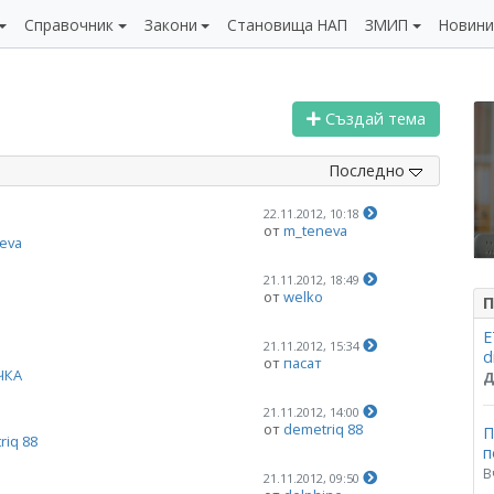
Справочник
Закони
Становища НАП
ЗМИП
Новин
Създай тема
Последно
22.11.2012, 10:18
от
m_teneva
eva
21.11.2012, 18:49
от
welko
П
Е
21.11.2012, 15:34
d
от
пасат
ЧКА
Д
21.11.2012, 14:00
от
demetriq 88
П
riq 88
п
В
21.11.2012, 09:50