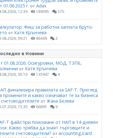
динен електронен трудов запис и промените
т 01.06.2025 г.
Adax
от
4.08.2026, 12:39
189095
570
алкулатор: Фиш за работна заплата бруто-
ето
Катя Крънчева
от
3.08.2026, 09:21
86449
2
оследно в Новини
т 01.08.2026: Осигуровки, МОД, ТЗПБ,
олнични
Катя Крънчева
от
4.08.2026, 05:10
135947
4
АП финализира правилата за SAF-T: Преглед
а промените и какво означават те за бизнеса
 счетоводителите
Жана Белева
от
6.07.2026, 15:30
66895
9
AF-T файл при поискване от НАП в 14-дневен
рок: Какво трябва да знаят търговците и
ехните счетоводители?
accounting.icard
от