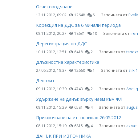
Осчетоводяване
Започната от
Evel
12.11.2012, 09:02
12648
5
Корекция на ДДС за 6 минали периода
Започната от
iren
08.11.2012, 20:27
18631
10
Дерегистрация по ДДС
Започната от
tanqx
10.11.2012, 12:51
6418
2
Длъжностна характеристика
Започната от
aliki
27.06.2012, 18:37
12660
1
Депозит
Започната от
Aneliq
09.11.2012, 10:39
4743
2
Удържане на данък върху наем към ФЛ
Започната от
augus
08.11.2012, 15:29
6581
4
Приключване на ет- починал 26.05.2012
Започната от
ахлат
08.11.2012, 15:19
6815
4
ДАНЪК ПРИ ИЗТОЧНИКА