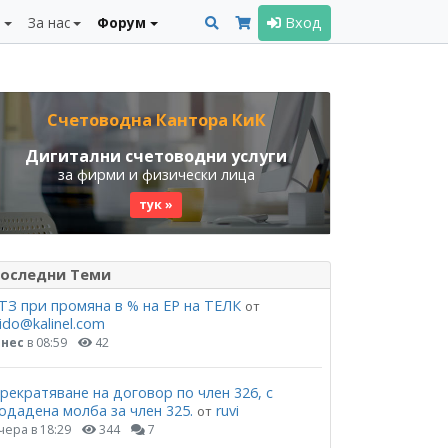
и
За нас
Форум
Вход
Счетоводна Кантора КиК
Дигитални счетоводни услуги
за фирми и физически лица
тук »
оследни Теми
ТЗ при промяна в % на ЕР на ТЕЛК
от
ido@kalinel.com
нес
в 08:59
42
рекратяване на договор по член 326, с
одадена молба за член 325.
ruvi
от
чера в 18:29
344
7