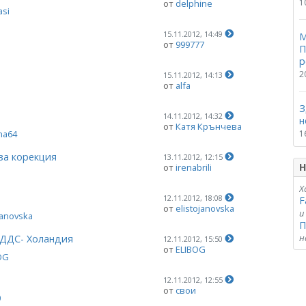
1
от
delphine
asi
15.11.2012, 14:49
М
от
999777
П
р
2
15.11.2012, 14:13
от
alfa
З
14.11.2012, 14:32
н
от
Катя Крънчева
ina64
1
за корекция
13.11.2012, 12:15
Н
от
irenabrili
Х
12.11.2012, 18:08
F
от
elistojanovska
и
janovska
П
н
 ДДС- Холандия
12.11.2012, 15:50
от
ELIBOG
OG
12.11.2012, 12:55
от
свои
0