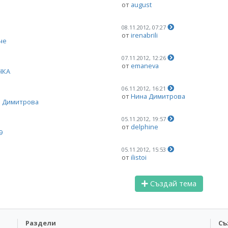
от
august
08.11.2012, 07:27
от
irenabrili
че
07.11.2012, 12:26
от
emaneva
ЧКА
06.11.2012, 16:21
от
Нина Димитрова
 Димитрова
05.11.2012, 19:57
от
delphine
9
05.11.2012, 15:53
от
ilistoi
Създай тема
Раздели
Съ