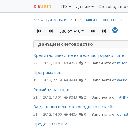
kik
.info
ТРЗ
Данъци
Счетоводство
КиК Форум
Раздели
Данъци и счетоводство
386 от 410
Данъци и счетоводство
Кредитно известие на дерегистрирано лице
Започната от
m_ten
22.11.2012, 10:03
4869
2
Програма вива
Започната от
welko
15.11.2012, 22:39
8944
2
Режийни разходи
Започната от
ТАНИ
21.11.2012, 13:01
9043
2
За данъчни цели счетоводната печалба
Започната от
demet
21.11.2012, 14:00
4405
0
Представителни