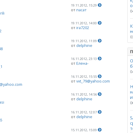
е
о
19.11.2012, 15:29
от
пасат
0
ili
19.11.2012, 14:00
К
от
ira7202
2
н
0
19.11.2012, 11:09
от
delphine
88
П
16.11.2012, 23:13
О
от
Елена-
б
_1
0
16.11.2012, 15:55
от
vvt_79@yahoo.com
9@yahoo.com
Н
н
16.11.2012, 14:56
и
от
delphine
asi
0
16.11.2012, 12:07
от
delphine
S
65
с
т
15.11.2012, 15:09