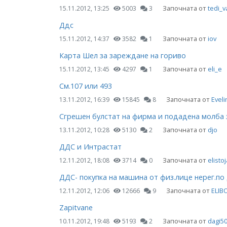
Започната от
tedi_v
15.11.2012, 13:25
5003
3
Ддс
Започната от
iov
15.11.2012, 14:37
3582
1
Карта Шел за зареждане на гориво
Започната от
eli_e
15.11.2012, 13:45
4297
1
См.107 или 493
Започната от
Evel
13.11.2012, 16:39
15845
8
Сгрешен булстат на фирма и подадена молба 
Започната от
djo
13.11.2012, 10:28
5130
2
ДДС и Интрастат
Започната от
elisto
12.11.2012, 18:08
3714
0
ДДС- покупка на машина от физ.лице нерег.по
Започната от
ELIB
12.11.2012, 12:06
12666
9
Zapitvane
Започната от
dagi5
10.11.2012, 19:48
5193
2