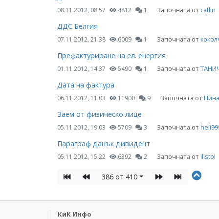
Започната от
catlin
08.11.2012, 08:57
4812
1
ДДС Белгия
Започната от
кокол
07.11.2012, 21:38
6009
1
Префактуриране на ел. енергия
Започната от
ТАНИ
01.11.2012, 14:37
5490
1
Дата на фактура
Започната от
Нина
06.11.2012, 11:03
11900
9
Заем от физическо лице
Започната от
heli99
05.11.2012, 19:03
5709
3
Параграф данък дивидент
Започната от
ilistoi
05.11.2012, 15:22
6392
2
386 от 410
КиК Инфо