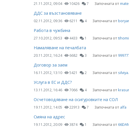
Започната от
mate
21.11.2012, 09:04
10426
7
ДДС за възстановяване
Започната от
borya
02.11.2012, 09:36
6211
4
Работа в чужбина
Започната от
tihomi
27.10.2012, 09:53
4433
1
Намаляване на печалбата
Започната от
99977
20.11.2012, 16:24
6682
3
Договор за заем
Започната от
silviya
16.11.2012, 13:10
5421
2
Услуга в ЕС и ДДС?
Започната от
krasu
13.11.2012, 16:46
7066
4
Осчетоводяване на осигуровките на СОЛ
Започната от
alfa
19.11.2012, 14:05
22913
7
Смяна на адрес
Започната от
66DAN
19.11.2012, 20:09
3874
1