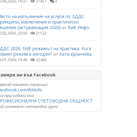
0.06.2026, 16:37
37457
2
ясто на изпълнение на услуги по ЗДДС:
ринципи, изключения и практическо
ешение (актуализация 2026)
КиК Инфо
от
0.02.2026, 20:06
21122
ДДС 2026: SME режимът на практика. Кога
овият режим е изгоден?
Катя Крънчева
от
6.01.2026, 16:48
32466
амери ни във Facebook
аресай нашата страница
acebook.com/KiKinfo
 се присъедини към
РОФЕСИОНАЛНА СЧЕТОВОДНА ОБЩНОСТ
ай-голямата счетоводна група