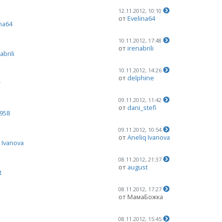
12.11.2012, 10:10
от
Evelina64
ina64
10.11.2012, 17:48
от
irenabrili
abrili
10.11.2012, 14:26
от
delphine
r
09.11.2012, 11:42
от
dani_stefi
1958
09.11.2012, 10:54
от
Aneliq Ivanova
 Ivanova
08.11.2012, 21:37
от
august
t
08.11.2012, 17:27
от МамаБожка
08.11.2012, 15:45