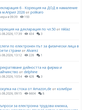
екларация 6 - Корекция на ДОД в намаление
а м.Април 2026
polikaro
от
чера в 09:39
193
орекция на декларация по чл.50
niklaz
от
5.08.2026, 17:39
434
3
слеги по електронен път за физически лица в
рети страни
Alvarez
от
5.08.2026, 13:12
228
1
рекратяване дейността на фирма и
айчинство
delphine
от
5.08.2026, 10:54
428
3
окупка на стока от Amazon,de
колибри
от
5.08.2026, 09:15
6604
8
ъпроси за електронна трудова книжка,