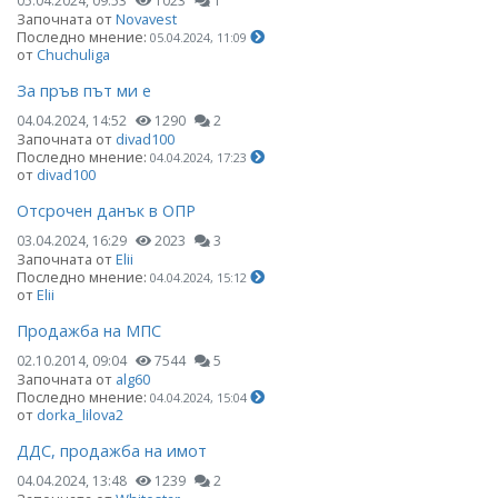
05.04.2024, 09:53
1023
1
Започната от
Novavest
Последно мнение:
05.04.2024, 11:09
от
Chuchuliga
За пръв път ми е
04.04.2024, 14:52
1290
2
Започната от
divad100
Последно мнение:
04.04.2024, 17:23
от
divad100
Отсрочен данък в ОПР
03.04.2024, 16:29
2023
3
Започната от
Elii
Последно мнение:
04.04.2024, 15:12
от
Elii
Продажба на МПС
02.10.2014, 09:04
7544
5
Започната от
alg60
Последно мнение:
04.04.2024, 15:04
от
dorka_lilova2
ДДС, продажба на имот
04.04.2024, 13:48
1239
2