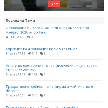
тук »
Последни Теми
Декларация 6 - Корекция на ДОД в намаление за
м.Април 2026
polikaro
от
Днес
в 09:39
33
Корекция на декларация по чл.50
niklaz
от
Вчера в 17:39
349
3
Услеги по електронен път за физически лица в трети
страни
Alvarez
от
Вчера в 13:12
162
1
Прекратяване дейността на фирма и майчинство
от
delphine
Вчера в 10:54
346
3
Покупка на стока от Amazon,de
колибри
от