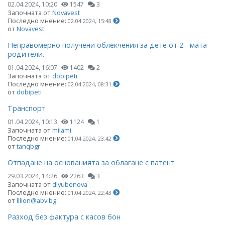
02.04.2024, 10:20
1547
3
Започната от
Novavest
Последно мнение:
02.04.2024, 15:48
от
Novavest
Неправомерно получени облекчения за дете от 2 - мата
родители.
01.04.2024, 16:07
1402
2
Започната от
dobipeti
Последно мнение:
02.04.2024, 08:31
от
dobipeti
Транспорт
01.04.2024, 10:13
1124
1
Започната от
milami
Последно мнение:
01.04.2024, 23:42
от
tanqbgr
Отпадане на основанията за облагане с патент
29.03.2024, 14:26
2263
3
Започната от
dlyubenova
Последно мнение:
01.04.2024, 22:43
от
lllion@abv.bg
Разход без фактура с касов бон