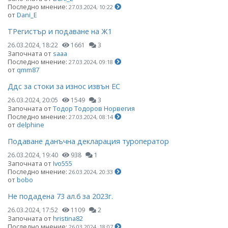
Последно мнение:
27.03.2024, 10:22
от
Dani_E
ТРегистър и подаване на Ж1
26.03.2024, 18:22
1661
3
Започната от
saaa
Последно мнение:
27.03.2024, 09:18
от
qmm87
Ддс за стоки за износ извън ЕС
26.03.2024, 20:05
1549
3
Започната от
Тодор Тодоров Норвегия
Последно мнение:
27.03.2024, 08:14
от
delphine
Подаване данъчна декларация туроператор
26.03.2024, 19:40
938
1
Започната от
Ivo555
Последно мнение:
26.03.2024, 20:33
от
bobo
Не подадена 73 ал.6 за 2023г.
26.03.2024, 17:52
1109
2
Започната от
hristina82
Последно мнение:
26.03.2024, 18:07