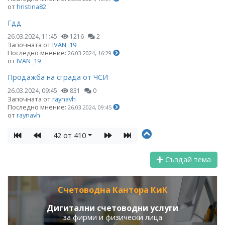
от
hristina82
Гдд
26.03.2024, 11:45
1216
2
Започната от
IVAN_19
Последно мнение:
26.03.2024, 16:29
от
IVAN_19
Продажба на сграда от ЧСИ
26.03.2024, 09:45
831
0
Започната от
raynavh
Последно мнение:
26.03.2024, 09:45
от
raynavh
42 от 410
Създай тема
Счетоводна Кантора КиК
Дигитални счетоводни услуги
за фирми и физически лица