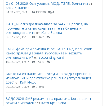
От 01.08.2026: Осигуровки, МОД, ТЗПБ, болнични
от
Катя Крънчева
04.08.2026, 05:10
133680
4
НАП финализира правилата за SAF-T: Преглед на
промените и какво означават те за бизнеса и
счетоводителите
Жана Белева
от
06.07.2026, 15:30
66822
9
SAF-T файл при поискване от НАП в 14-дневен срок:
Какво трябва да знаят търговците и техните
счетоводители?
accounting.icard
от
10.06.2026, 16:37
37430
2
Място на изпълнение на услуги по ЗДДС: Принципи,
изключения и практическо решение (актуализация
2026)
КиК Инфо
от
20.02.2026, 20:06
21045
ЗДДС 2026: SME режимът на практика. Кога новият
режим е изгоден?
Катя Крънчева
от