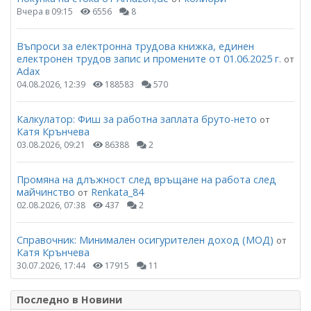
Вчера в 09:15
6556
8
Въпроси за електронна трудова книжка, единен
електронен трудов запис и промените от 01.06.2025 г.
от
Adax
04.08.2026, 12:39
188583
570
Калкулатор: Фиш за работна заплата бруто-нето
от
Катя Крънчева
03.08.2026, 09:21
86388
2
Промяна на длъжност след връщане на работа след
майчинство
Renkata_84
от
02.08.2026, 07:38
437
2
Справочник: Минимален осигурителен доход (МОД)
от
Катя Крънчева
30.07.2026, 17:44
17915
11
Последно в Новини