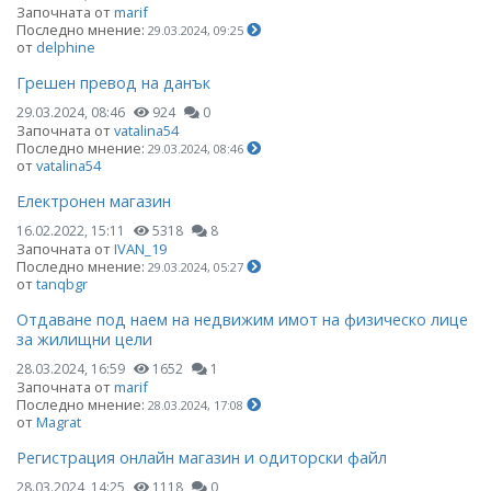
Започната от
marif
Последно мнение:
29.03.2024, 09:25
от
delphine
Грешен превод на данък
29.03.2024, 08:46
924
0
Започната от
vatalina54
Последно мнение:
29.03.2024, 08:46
от
vatalina54
Електронен магазин
16.02.2022, 15:11
5318
8
Започната от
IVAN_19
Последно мнение:
29.03.2024, 05:27
от
tanqbgr
Отдаване под наем на недвижим имот на физическо лице
за жилищни цели
28.03.2024, 16:59
1652
1
Започната от
marif
Последно мнение:
28.03.2024, 17:08
от
Magrat
Регистрация онлайн магазин и одиторски файл
28.03.2024, 14:25
1118
0