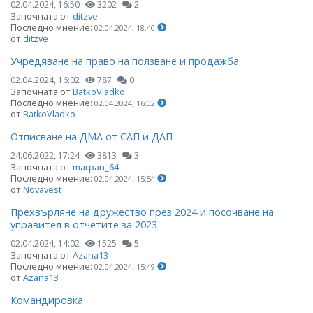
02.04.2024, 16:50
3202
2
Започната от
ditzve
Последно мнение:
02.04.2024, 18:40
от
ditzve
Учредяване на право на ползване и продажба
02.04.2024, 16:02
787
0
Започната от
BatkoVladko
Последно мнение:
02.04.2024, 16:02
от
BatkoVladko
Отписване на ДМА от САП и ДАП
24.06.2022, 17:24
3813
3
Започната от
marpan_64
Последно мнение:
02.04.2024, 15:54
от
Novavest
Прехвърляне на дружество през 2024 и посочване на
управител в отчетите за 2023
02.04.2024, 14:02
1525
5
Започната от
Azana13
Последно мнение:
02.04.2024, 15:49
от
Azana13
Командировка