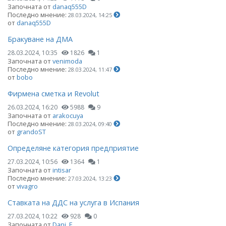
Започната от
danaq555D
Последно мнение:
28.03.2024, 14:25
от
danaq555D
Бракуване на ДМА
28.03.2024, 10:35
1826
1
Започната от
venimoda
Последно мнение:
28.03.2024, 11:47
от
bobo
Фирмена сметка и Revolut
26.03.2024, 16:20
5988
9
Започната от
arakocuya
Последно мнение:
28.03.2024, 09:40
от
grandoST
Определяне категория предприятие
27.03.2024, 10:56
1364
1
Започната от
intisar
Последно мнение:
27.03.2024, 13:23
от
vivagro
Ставката на ДДС на услуга в Испания
27.03.2024, 10:22
928
0
Започната от
Dani_E