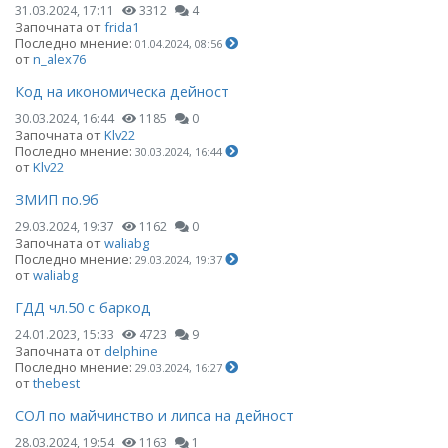
31.03.2024, 17:11
3312
4
Започната от
frida1
Последно мнение:
01.04.2024, 08:56
от
n_alex76
Код на икономическа дейност
30.03.2024, 16:44
1185
0
Започната от
Klv22
Последно мнение:
30.03.2024, 16:44
от
Klv22
ЗМИП по.9б
29.03.2024, 19:37
1162
0
Започната от
waliabg
Последно мнение:
29.03.2024, 19:37
от
waliabg
ГДД чл.50 с баркод
24.01.2023, 15:33
4723
9
Започната от
delphine
Последно мнение:
29.03.2024, 16:27
от
thebest
СОЛ по майчинство и липса на дейност
28.03.2024, 19:54
1163
1