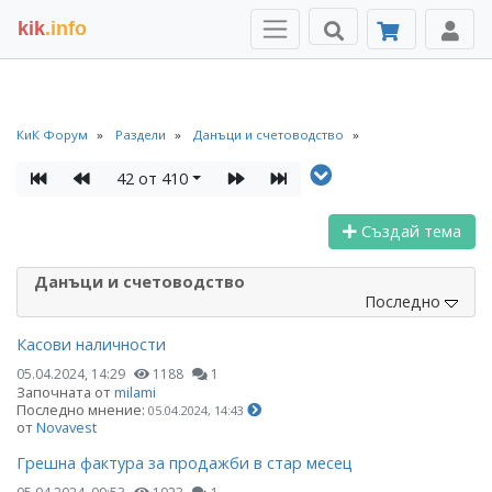
kik
.info
КиК Форум
Раздели
Данъци и счетоводство
42 от 410
Създай тема
Данъци и счетоводство
Последно
Касови наличности
05.04.2024, 14:29
1188
1
Започната от
milami
Последно мнение:
05.04.2024, 14:43
от
Novavest
Грешна фактура за продажби в стар месец