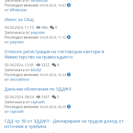
Започната от
Whitestar
Последно мнение:
04.04.2024, 14:47
от
Whitestar
Износ за САЩ
04.04.2024, 11:10
966
0
Започната от
pepster
Последно мнение:
04.04.2024, 11:10
от
pepster
Относно регистрация на счетоводни кантори в
Министерство на правосъдието.
03.04.2024, 12:05
3322
6
Започната от
klio62
Последно мнение:
04.04.2024, 10:24
от
vesodimov
Данъчни облекчения по ЗДДФЛ
03.04.2024, 08:54
3437
5
Започната от
raynavh
Последно мнение:
04.04.2024, 08:29
от
raynavh
ГДД чл. 50 от ЗДДФЛ - Деклариране на трудов доход от
източник в чужбина