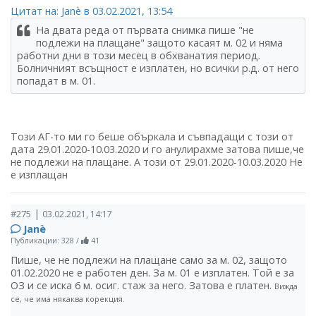
Цитат на: Janѐ в 03.02.2021, 13:54
На двата реда от първата снимка пише "не
подлежи на плащане" защото касаят м. 02 и няма
работни дни в този месец в обхванатия период.
Болничният всъщност е изплатен, но всички р.д. от него
попадат в м. 01.
Този АГ-то ми го беше объркала и съвпадащи с този от
дата 29.01.2020-10.03.2020 и го анулирахме затова пише,че
не подлежи на плащане. А този от 29.01.2020-10.03.2020 Не
е изплащан
|
#275
03.02.2021, 14:17
Janѐ
Публикации: 328
/
41
Пише, че не подлежи на плащане само за м. 02, защото
01.02.2020 не е работен ден. За м. 01 е изплатен. Той е за
ОЗ и се иска 6 м. осиг. стаж за него. Затова е платен.
Вижда
се, че има някаква корекция.