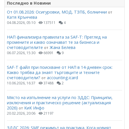
Последно в Новини
От 01.08.2026: Осигуровки, МОД, ТЗПБ, болнични
от
Катя Крънчева
04.08.2026, 05:10
137511
4
НАП финализира правилата за SAF-T: Преглед на
промените и какво означават те за бизнеса и
счетоводителите
Жана Белева
от
06.07.2026, 15:30
66991
9
SAF-T файл при поискване от НАП в 14-дневен срок:
Какво трябва да знаят търговците и техните
счетоводители?
accounting.icard
от
10.06.2026, 16:37
37488
2
Място на изпълнение на услуги по ЗДДС: Принципи,
изключения и практическо решение (актуализация
2026)
КиК Инфо
от
20.02.2026, 20:06
21197
ЗДДС 2026: SME режимът на практика. Кога новият