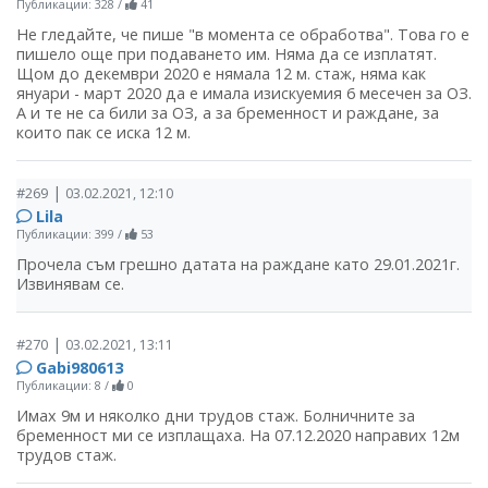
Публикации: 328
/
41
Не гледайте, че пише "в момента се обработва". Това го е
пишело още при подаването им. Няма да се изплатят.
Щом до декември 2020 е нямала 12 м. стаж, няма как
януари - март 2020 да е имала изискуемия 6 месечен за ОЗ.
А и те не са били за ОЗ, а за бременност и раждане, за
които пак се иска 12 м.
|
#269
03.02.2021, 12:10
Lila
Публикации: 399
/
53
Прочела съм грешно датата на раждане като 29.01.2021г.
Извинявам се.
|
#270
03.02.2021, 13:11
Gabi980613
Публикации: 8
/
0
Имах 9м и няколко дни трудов стаж. Болничните за
бременност ми се изплащаха. На 07.12.2020 направих 12м
трудов стаж.