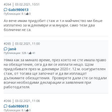
|
#264
03.02.2021, 10:51
Gabi980613
Публикации: 8
/
0
Аз вече имам придобит стаж и т.н майчинство ми беше
изплатено за м.декември и м.януари. само тези два
болнични не са.
|
#265
03.02.2021, 11:00
Janѐ
Публикации: 328
/
41
Няма как за минало време, през което не сте имала право
на обезщетение, сега да ви се изплати нещо. Щом
придобивате през м. декември 2020 г. 12 м. осигурителен
стаж, от тогава ще започнат и да ви изплащат
дължимите обезщетения. Проверете дали сте си подали
всички необходими декларации и заявления при
работодателя.
|
#266
03.02.2021, 11:08
Gabi980613
Публикации: 8
/
0