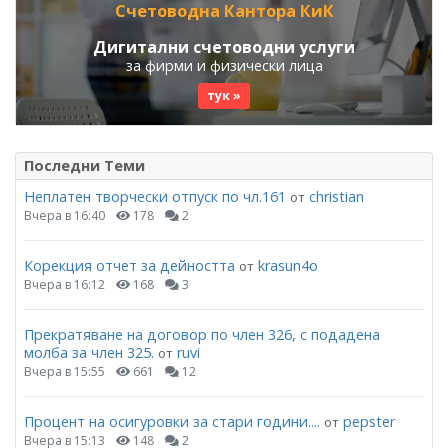
Счетоводна Кантора КиК
Дигитални счетоводни услуги
за фирми и физически лица
тук »
Последни Теми
Неплатен творчески отпуск по чл.161
christian
от
Вчера в 16:40
178
2
Корекция отчет за дейността
krasun4o
от
Вчера в 16:12
168
3
Прекратяване на договор по член 326, с подадена
молба за член 325.
ruvi
от
Вчера в 15:55
661
12
Процент на осигуровки за стари години....
pepster
от
Вчера в 15:13
148
2