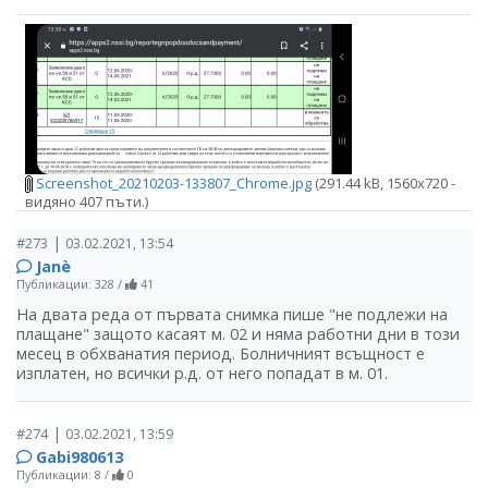
Screenshot_20210203-133807_Chrome.jpg
(291.44 kB, 1560x720 -
видяно 407 пъти.)
|
#273
03.02.2021, 13:54
Janѐ
Публикации: 328
/
41
На двата реда от първата снимка пише "не подлежи на
плащане" защото касаят м. 02 и няма работни дни в този
месец в обхванатия период. Болничният всъщност е
изплатен, но всички р.д. от него попадат в м. 01.
|
#274
03.02.2021, 13:59
Gabi980613
Публикации: 8
/
0