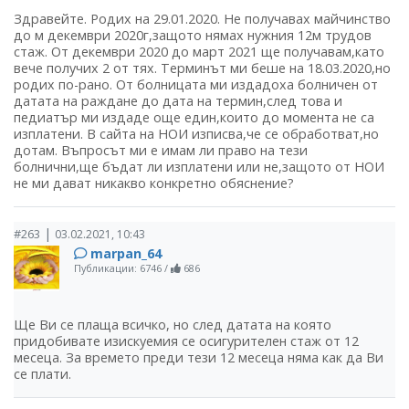
Здравейте. Родих на 29.01.2020. Не получавах майчинство
до м декември 2020г,защото нямах нужния 12м трудов
стаж. От декември 2020 до март 2021 ще получавам,като
вече получих 2 от тях. Терминът ми беше на 18.03.2020,но
родих по-рано. От болницата ми издадоха болничен от
датата на раждане до дата на термин,след това и
педиатър ми издаде още един,които до момента не са
изплатени. В сайта на НОИ изписва,че се обработват,но
дотам. Въпросът ми е имам ли право на тези
болнични,ще бъдат ли изплатени или не,защото от НОИ
не ми дават никакво конкретно обяснение?
|
#263
03.02.2021, 10:43
marpan_64
Публикации: 6746
/
686
Ще Ви се плаща всичко, но след датата на която
придобивате изискуемия се осигурителен стаж от 12
месеца. За времето преди тези 12 месеца няма как да Ви
се плати.