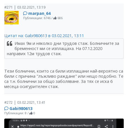
|
#271
03.02.2021, 13:19
marpan_64
Публикации: 6746
/
686
Цитат на: Gabi980613 в 03.02.2021, 13:11
Имах 9м и няколко дни трудов стаж. Болничните за
бременност ми се изплащаха. На 07.12.2020
направих 12м трудов стаж.
Тези болнични, които са били изплащани най-вероятно са
били с причина "лъжливо раждане" или нещо подобно. Те
са т.н. болнични за общо заболяване. За тях се иска 6
месеца осигурителен стаж.
|
#272
03.02.2021, 13:41
Gabi980613
Публикации: 8
/
0