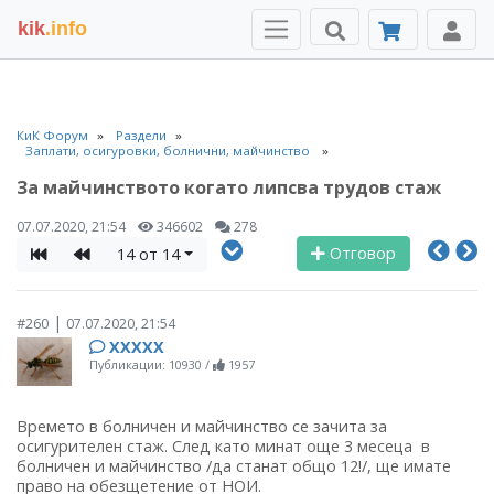
kik
.info
КиК Форум
Раздели
Заплати, осигуровки, болнични, майчинство
За майчинството когато липсва трудов стаж
07.07.2020, 21:54
346602
278
Отговор
14 от 14
|
#260
07.07.2020, 21:54
ХХХХХ
Публикации: 10930
/
1957
Времето в болничен и майчинство се зачита за
осигурителен стаж. След като минат още 3 месеца в
болничен и майчинство /да станат общо 12!/, ще имате
право на обезщетение от НОИ.