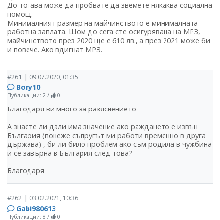
До тогава може да пробвате да звемете някаква социална
помощ.
Минималният размер на майчинството е минималната
работна заплата. Щом до сега сте осигурявана на МРЗ,
майчинството през 2020 ще е 610 лв., а през 2021 може би
и повече. Ако вдигнат МРЗ.
|
#261
09.07.2020, 01:35
Bory10
Публикации: 2
/
0
Благодаря ви много за разяснението
А знаете ли дали има значение ако раждането е извън
България (понеже съпругът ми работи временно в друга
държава) , би ли било проблем ако съм родила в чужбина
и се завърна в България след това?
Благодаря
|
#262
03.02.2021, 10:36
Gabi980613
Публикации: 8
/
0