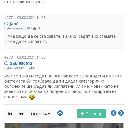
път различно казват.
|
#277
03.02.2021, 14:28
Janѐ
Публикации: 328
/
41
Няма защо да се свързвате. Така си седят в системата.
Няма да се изплатят.
|
#278
03.02.2021, 14:30
Gabi980613
Публикации: 8
/
0
Ами те така си седят,но все пак като са подадени,има ги в
системата би трябвало да ти дадат категорично
обяснение ще бъдат ли изплатени или не. Човек като не
знае пита и очаква да получи отговор. Благодаря ви на
вас все пак.
Отговор
14 от 14