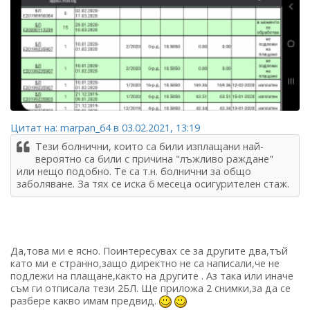
Цитат на: marpan_64 в 03.02.2021, 13:19
Тези болнични, които са били изплащани най-
вероятно са били с причина "лъжливо раждане"
или нещо подобно. Те са т.н. болнични за общо
заболяване. За тях се иска 6 месеца осигурителен стаж.
Да,това ми е ясно. Поинтересувах се за другите два,тъй
като ми е странно,защо директно не са написали,че не
подлежи на плащане,както на другите . Аз така или иначе
съм ги отписала тези 2БЛ. Ще приложа 2 снимки,за да се
разбере какво имам предвид.