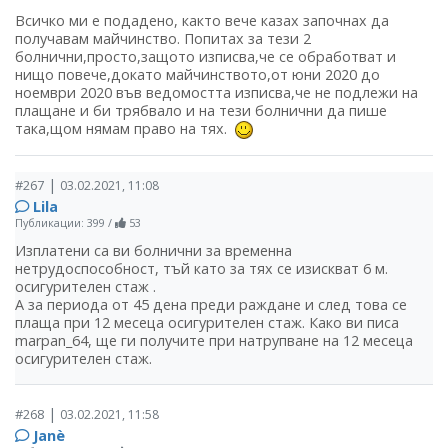
Всичко ми е подадено, както вече казах започнах да
получавам майчинство. Попитах за тези 2
болнични,просто,защото изписва,че се обработват и
нищо повече,докато майчинството,от юни 2020 до
ноември 2020 във ведомостта изписва,че не подлежи на
плащане и би трябвало и на тези болнични да пише
така,щом нямам право на тях.
|
#267
03.02.2021, 11:08
Lila
Публикации: 399
/
53
Изплатени са ви болнични за временна
нетрудоспособност, тъй като за тях се изискват 6 м.
осигурителен стаж .
А за периода от 45 дена преди раждане и след това се
плаща при 12 месеца осигурителен стаж. Како ви писа
marpan_64, ще ги получите при натрупване на 12 месеца
осигурителен стаж.
|
#268
03.02.2021, 11:58
Janѐ