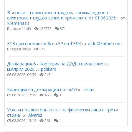
Въпроси за електронна трудова книжка, единен
електронен трудов запис и промените от 01.06.2025 г.
от
Kremenasis
Вчера в 11:49
189773
571
ЕТЗ при промяна в % на ЕР на ТЕЛК
dido@kalinel.com
от
Вчера в 08:59
178
Декларация 6 - Корекция на ДОД в намаление за
м.Април 2026
polikaro
от
06.08.2026, 09:39
245
Корекция на декларация по чл.50
niklaz
от
05.08.2026, 17:39
483
3
Услеги по електронен път за физически лица в трети
страни
Alvarez
от
05.08.2026, 13:12
261
1