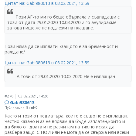
Цитат на: Gabi980613 в 03.02.2021, 13:59
Този АГ-то ми го беше объркала и съвпадащи с
този от дата 29.01.2020-10.03.2020 и го анулирахме
затова пише,че не подлежи на плащане.
Този няма да се изплати! /защото е за бременност и
раждане/
Цитат на: Gabi980613 в 03.02.2021, 13:59
А този от 29.01.2020-10.03.2020 Не е изплащан
|
#276
03.02.2021, 14:26
Gabi980613
Публикации: 8
/
0
Както и този от педиатъра, които е също не е изплащан.
Честно казано и аз не вярвам да бъде изплатен,който и
да било от двата и не разчитам на тях,но исках да
разбера защо. С НОИ или не мога да се свържа или всеки