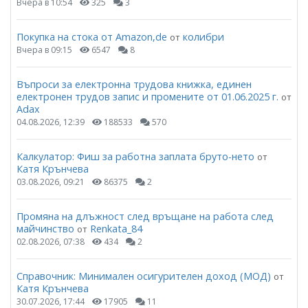
Вчера в 10:54
325
3
Покупка на стока от Amazon,de
колибри
от
Вчера в 09:15
6547
8
Въпроси за електронна трудова книжка, единен
електронен трудов запис и промените от 01.06.2025 г.
от
Adax
04.08.2026, 12:39
188533
570
Калкулатор: Фиш за работна заплата бруто-нето
от
Катя Крънчева
03.08.2026, 09:21
86375
2
Промяна на длъжност след връщане на работа след
майчинство
Renkata_84
от
02.08.2026, 07:38
434
2
Справочник: Минимален осигурителен доход (МОД)
от
Катя Крънчева
30.07.2026, 17:44
17905
11