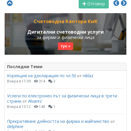
Отговор
Счетоводна Кантора КиК
Дигитални счетоводни услуги
за фирми и физически лица
тук »
Последни Теми
Корекция на декларация по чл.50
niklaz
от
Вчера в 17:39
314
3
Услеги по електронен път за физически лица в трети
страни
Alvarez
от
Вчера в 13:12
148
1
Прекратяване дейността на фирма и майчинство
от
delphine