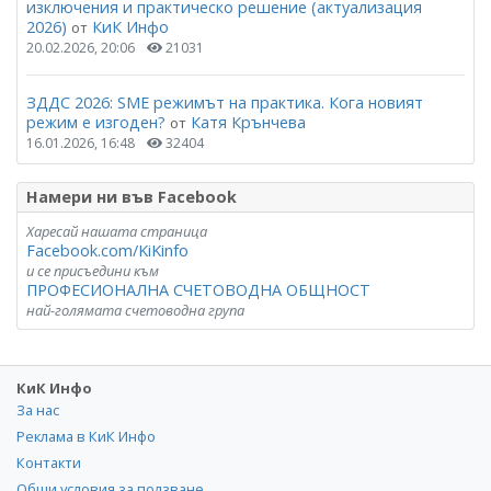
изключения и практическо решение (актуализация
2026)
КиК Инфо
от
20.02.2026, 20:06
21031
ЗДДС 2026: SME режимът на практика. Кога новият
режим е изгоден?
Катя Крънчева
от
16.01.2026, 16:48
32404
Намери ни във Facebook
Харесай нашата страница
Facebook.com/KiKinfo
и се присъедини към
ПРОФЕСИОНАЛНА СЧЕТОВОДНА ОБЩНОСТ
най-голямата счетоводна група
КиК Инфо
За нас
Реклама в КиК Инфо
Контакти
Общи условия за ползване