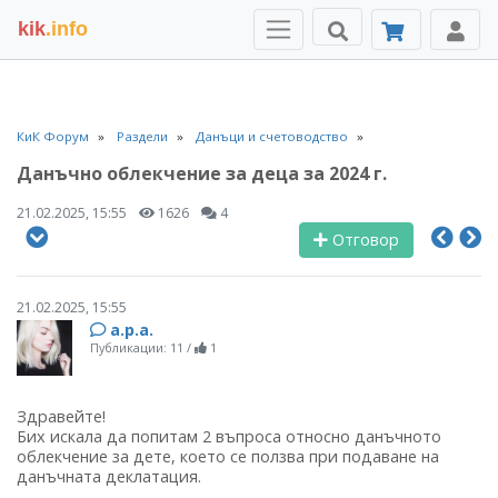
kik
.info
КиК Форум
Раздели
Данъци и счетоводство
Данъчно облекчение за деца за 2024 г.
21.02.2025, 15:55
1626
4
Отговор
21.02.2025, 15:55
a.p.a.
Публикации: 11
/
1
Здравейте!
Бих искала да попитам 2 въпроса относно данъчното
облекчение за дете, което се ползва при подаване на
данъчната деклатация.