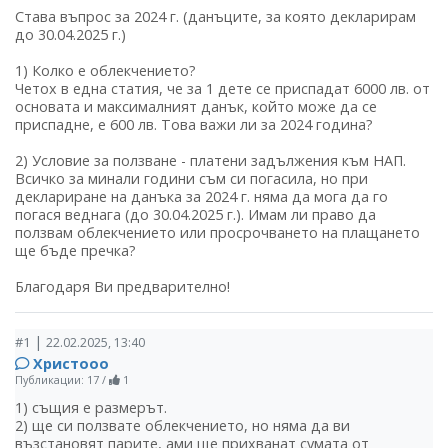
Става въпрос за 2024 г. (данъците, за която декларирам
до 30.04.2025 г.)
1) Колко е облекчението?
Четох в една статия, че за 1 дете се приспадат 6000 лв. от
основата и максималният данък, който може да се
приспадне, е 600 лв. Това важи ли за 2024 година?
2) Условие за ползване - платени задължения към НАП.
Всичко за минали години съм си погасила, но при
деклариране на данъка за 2024 г. няма да мога да го
погася веднага (до 30.04.2025 г.). Имам ли право да
ползвам облекчението или просрочването на плащането
ще бъде пречка?
Благодаря Ви предварително!
|
#1
22.02.2025, 13:40
Христооо
Публикации: 17
/
1
1) същия е размерът.
2) ще си ползвате облекчението, но няма да ви
възстановят парите, ами ще прихванат сумата от