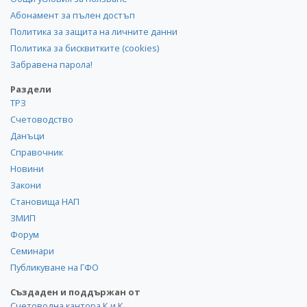
Абонамент за пълен достъп
Политика за защита на личните данни
Политика за бисквитките (cookies)
Забравена парола!
Раздели
ТРЗ
Счетоводство
Данъци
Справочник
Новини
Закони
Становища НАП
ЗМИП
Форум
Семинари
Публикуване на ГФО
Създаден и поддържан от
Счетоводна кантора К и К