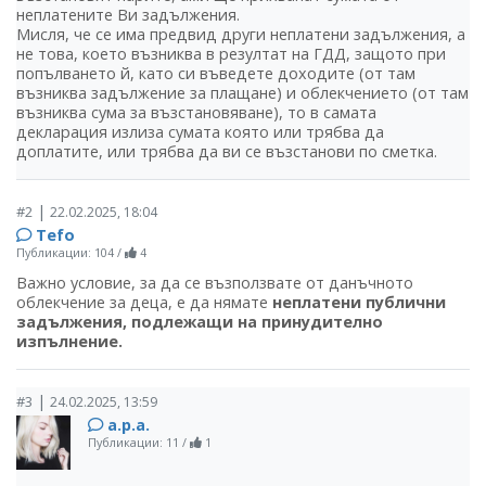
неплатените Ви задължения.
Мисля, че се има предвид други неплатени задължения, а
не това, което възниква в резултат на ГДД, защото при
попълването й, като си въведете доходите (от там
възниква задължение за плащане) и облекчението (от там
възниква сума за възстановяване), то в самата
декларация излиза сумата която или трябва да
доплатите, или трябва да ви се възстанови по сметка.
|
#2
22.02.2025, 18:04
Tefo
Публикации: 104
/
4
Важно условие, за да се възползвате от данъчното
облекчение за деца, е да нямате
неплатени публични
задължения, подлежащи на принудително
изпълнение.
|
#3
24.02.2025, 13:59
a.p.a.
Публикации: 11
/
1