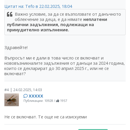
Цитат на: Tefo в 22.02.2025, 18:04
Важно условие, за да се възползвате от данъчното
облекчение за деца, е да нямате
неплатени
публични задължения, подлежащи на
принудително изпълнение.
Здравейте!
Въпросът ми е дали в това число се включват и
нововъзникналите задължения от данъци за 2024 година,
които се декларират до 30 април 2025 г., или не се
включват?
|
#4
24.02.2025, 14:03
ХХХХХ
Публикации: 10928
/
1957
Не се включват. Те още не са изискуеми