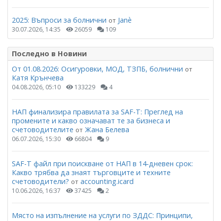
2025: Въпроси за болнични
Janѐ
от
30.07.2026, 14:35
26059
109
Последно в Новини
От 01.08.2026: Осигуровки, МОД, ТЗПБ, болнични
от
Катя Крънчева
04.08.2026, 05:10
133229
4
НАП финализира правилата за SAF-T: Преглед на
промените и какво означават те за бизнеса и
счетоводителите
Жана Белева
от
06.07.2026, 15:30
66804
9
SAF-T файл при поискване от НАП в 14-дневен срок:
Какво трябва да знаят търговците и техните
счетоводители?
accounting.icard
от
10.06.2026, 16:37
37425
2
Място на изпълнение на услуги по ЗДДС: Принципи,