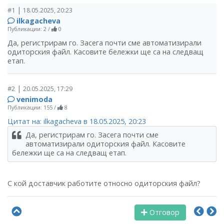
|
#1
18.05.2025, 20:23
ilkagacheva
Публикации: 2
/
0
Да, регистрирам го. Засега почти сме автоматизирали
одиторския файл. Касовите бележки ще са на следващ
етап.
|
#2
20.05.2025, 17:29
venimoda
Публикации: 155
/
8
Цитат на: ilkagacheva в 18.05.2025, 20:23
Да, регистрирам го. Засега почти сме
автоматизирали одиторския файл. Касовите
бележки ще са на следващ етап.
С кой доставчик работите относно одиторския файл?
Отговор