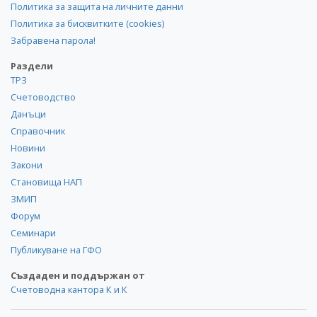
Политика за защита на личните данни
Политика за бисквитките (cookies)
Забравена парола!
Раздели
ТРЗ
Счетоводство
Данъци
Справочник
Новини
Закони
Становища НАП
ЗМИП
Форум
Семинари
Публикуване на ГФО
Създаден и поддържан от
Счетоводна кантора К и К