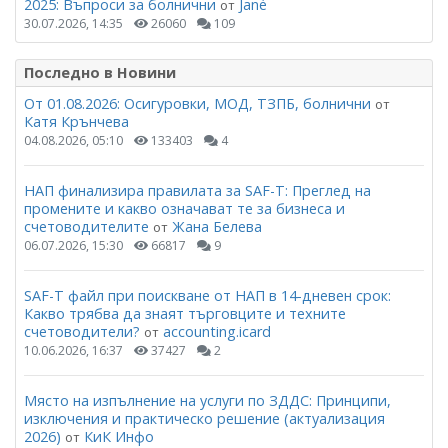
2025: Въпроси за болнични
Janѐ
от
30.07.2026, 14:35
26060
109
Последно в Новини
От 01.08.2026: Осигуровки, МОД, ТЗПБ, болнични
от
Катя Крънчева
04.08.2026, 05:10
133403
4
НАП финализира правилата за SAF-T: Преглед на
промените и какво означават те за бизнеса и
счетоводителите
Жана Белева
от
06.07.2026, 15:30
66817
9
SAF-T файл при поискване от НАП в 14-дневен срок:
Какво трябва да знаят търговците и техните
счетоводители?
accounting.icard
от
10.06.2026, 16:37
37427
2
Място на изпълнение на услуги по ЗДДС: Принципи,
изключения и практическо решение (актуализация
2026)
КиК Инфо
от