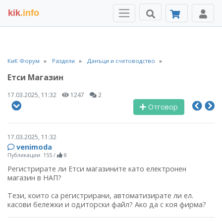
kik
.info
КиК Форум
Раздели
Данъци и счетоводство
Етси Магазин
17.03.2025, 11:32
1247
2
Отговор
17.03.2025, 11:32
venimoda
Публикации: 155
/
8
Регистрирате ли Етси магазините като електронен
магазин в НАП?
Тези, които са регистрирани, автоматизирате ли ел.
касови бележки и одиторски файл? Ако да с коя фирма?