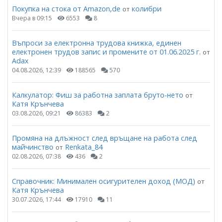
Покупка на стока от Amazon,de
колибри
от
Вчера в 09:15
6553
8
Въпроси за електронна трудова книжка, единен
електронен трудов запис и промените от 01.06.2025 г.
от
Adax
04.08.2026, 12:39
188565
570
Калкулатор: Фиш за работна заплата бруто-нето
от
Катя Крънчева
03.08.2026, 09:21
86383
2
Промяна на длъжност след връщане на работа след
майчинство
Renkata_84
от
02.08.2026, 07:38
436
2
Справочник: Минимален осигурителен доход (МОД)
от
Катя Крънчева
30.07.2026, 17:44
17910
11