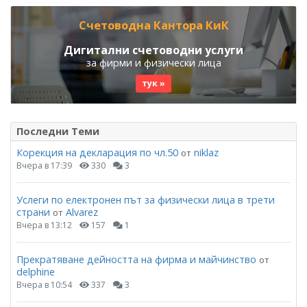
Счетоводна Кантора КиК
Дигитални счетоводни услуги
за фирми и физически лица
тук »
Последни Теми
Корекция на декларация по чл.50
niklaz
от
Вчера в 17:39
330
3
Услеги по електронен път за физически лица в трети
страни
Alvarez
от
Вчера в 13:12
157
1
Прекратяване дейността на фирма и майчинство
от
delphine
Вчера в 10:54
337
3