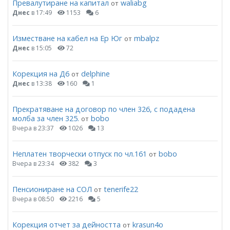
Превалутиране на капитал
waliabg
от
Днес
в 17:49
1153
6
Изместване на кабел на Ер Юг
mbalpz
от
Днес
в 15:05
72
Корекция на Д6
delphine
от
Днес
в 13:38
160
1
Прекратяване на договор по член 326, с подадена
молба за член 325.
bobo
от
Вчера в 23:37
1026
13
Неплатен творчески отпуск по чл.161
bobo
от
Вчера в 23:34
382
3
Пенсиониране на СОЛ
tenerife22
от
Вчера в 08:50
2216
5
Корекция отчет за дейността
krasun4o
от