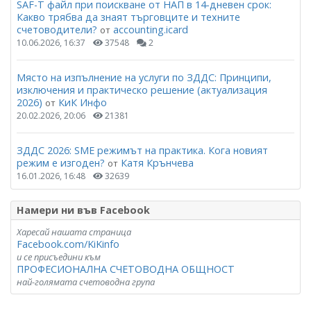
SAF-T файл при поискване от НАП в 14-дневен срок:
Какво трябва да знаят търговците и техните
счетоводители?
accounting.icard
от
10.06.2026, 16:37
37548
2
Място на изпълнение на услуги по ЗДДС: Принципи,
изключения и практическо решение (актуализация
2026)
КиК Инфо
от
20.02.2026, 20:06
21381
ЗДДС 2026: SME режимът на практика. Кога новият
режим е изгоден?
Катя Крънчева
от
16.01.2026, 16:48
32639
Намери ни във Facebook
Харесай нашата страница
Facebook.com/KiKinfo
и се присъедини към
ПРОФЕСИОНАЛНА СЧЕТОВОДНА ОБЩНОСТ
най-голямата счетоводна група