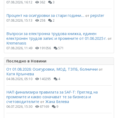
07.08.2026, 16:12
362
3
Процент на осигуровки за стари години....
pepster
от
07.08.2026, 15:13
258
2
Въпроси за електронна трудова книжка, единен
електронен трудов запис и промените от 01.06.2025 г.
от
Kremenasis
07.08.2026, 11:49
191056
571
Последно в Новини
От 01.08.2026: Осигуровки, МОД, ТЗПБ, болнични
от
Катя Крънчева
04.08.2026, 05:10
140295
4
НАП финализира правилата за SAF-T: Преглед на
промените и какво означават те за бизнеса и
счетоводителите
Жана Белева
от
06.07.2026, 15:30
67169
9