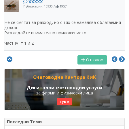
ХХХХХ
Публикации: 10930
/
1957
Не се смятат за разход, но с тях се намалява облагаемия
доход.
Разгледайте внимателно приложението
Част ІV, т 1 и 2
Отговор
Счетоводна Кантора КиК
Дигитални счетоводни услуги
за фирми и физически лица
тук »
Последни Теми