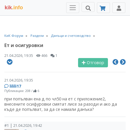
kik
.info
КиК Форум
Раздели
Данъци и счетоводство
Ет и осигуровки
21.04.2026, 19:35
466
1
Отговор
21.04.2026, 19:35
lilili17
Публикации: 208
/
6
при попълван ена д по чл50 на ет с приложение2,
внесените осифуровки смятат лисе за разоди и ако да
къде де попълват, за да се намали данъка?
|
#1
21.04.2026, 19:42