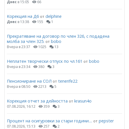
Днес
в 15:05
66
Корекция на Д6
delphine
от
Днес
в 13:38
155
1
Прекратяване на договор по член 326, с подадена
молба за член 325.
bobo
от
Вчера в 23:37
1025
13
Неплатен творчески отпуск по чл.161
bobo
от
Вчера в 23:34
380
3
Пенсиониране на СОЛ
tenerife22
от
Вчера в 08:50
2213
5
Корекция отчет за дейността
krasun4o
от
07.08.2026, 16:12
359
3
Процент на осигуровки за стари години....
pepster
от
07.08.2026, 15:13
257
2