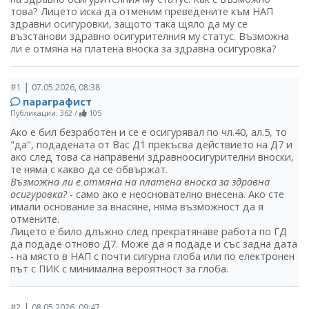
това? Лицето иска да отменим преведените към НАП
здравни осигуровки, защото така щяло да му се
възстанови здравно осигурителния му статус. Възможна
ли е отмяна на платена вноска за здравна осигуровка?
|
#1
07.05.2026, 08:38
параграфист
Публикации: 362
/
105
Ако е бил безработен и се е осигурявал по чл.40, ал.5, то
"да", подадената от Вас Д1 прекъсва действието на Д7 и
ако след това са направени здравноосигурителни вноски,
те няма с какво да се обвържат.
Възможна ли е отмяна на платена вноска за здравна
осигуровка?
- само ако е неоснователно внесена. Ако сте
имали основание за внасяне, няма възможност да я
отмените.
Лицето е било длъжно след прекратянаве работа по ГД
да подаде отново Д7. Може да я подаде и със задна дата
- на място в НАП с почти сигурна глоба или по електронен
път с ПИК с минимална вероятност за глоба.
|
#2
08.05.2026, 09:47