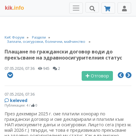
kik
.info
КиК Форум
Раздели
Заплати, осигуровки, болнични, майчинство
Плащане по граждански договор води до
прекъсване на здравноосигурителния статус
07.05.2026, 07:36
945
2
Отговор
07.05.2026, 07:36
keleved
Публикации: 4
/
0
През декември 2025 г. сме платили хонорар по
граждански договор и сме декларирали и платили към
НАП изискуемите данък и осигуровки. Лицето сега (през м.
май 2026 г.) твърди, че това е предизвикало прекъсване
на здравно осигурителния му статус. Как е възможно