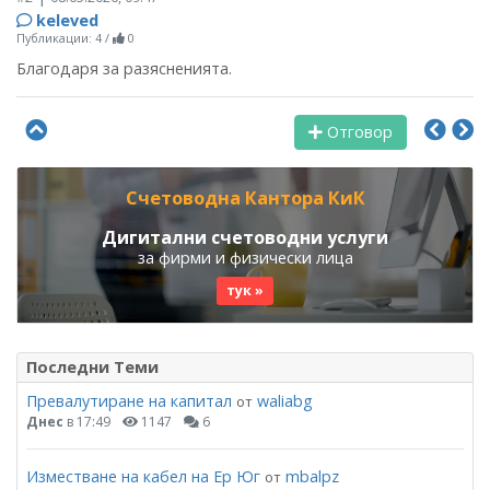
keleved
Публикации: 4
/
0
Благодаря за разясненията.
Отговор
Счетоводна Кантора КиК
Дигитални счетоводни услуги
за фирми и физически лица
тук »
Последни Теми
Превалутиране на капитал
waliabg
от
Днес
в 17:49
1147
6
Изместване на кабел на Ер Юг
mbalpz
от