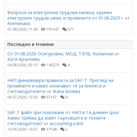
Въпроси за електронна трудова книжка, единен
електронен трудов запис и промените от 01.06.2025 г.
от
Kremenasis
07.08.2026, 11:49
191047
571
Последно в Новини
От 01.08.2026: Осигуровки, МОД, ТЗПБ, болнични
от
Катя Крънчева
04.08.2026, 05:10
140279
4
НАП финализира правилата за SAF-T: Преглед на
промените и какво означават те за бизнеса и
счетоводителите
Жана Белева
от
06.07.2026, 15:30
67167
9
SAF-T файл при поискване от НАП в 14-дневен срок:
Какво трябва да знаят търговците и техните
счетоводители?
accounting.icard
от
10.06.2026, 16:37
37548
2