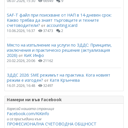
06.07.2026, 15:30
66949
9
SAF-T файл при поискване от НАП в 14-дневен срок:
Какво трябва да знаят търговците и техните
счетоводители?
accounting.icard
от
10.06.2026, 16:37
37473
2
Място на изпълнение на услуги по ЗДДС: Принципи,
изключения и практическо решение (актуализация
2026)
КиК Инфо
от
20.02.2026, 20:06
21162
ЗДДС 2026: SME режимът на практика. Кога новият
режим е изгоден?
Катя Крънчева
от
16.01.2026, 16:48
32497
Намери ни във Facebook
Харесай нашата страница
Facebook.com/KiKinfo
и се присъедини към
ПРОФЕСИОНАЛНА СЧЕТОВОДНА ОБЩНОСТ