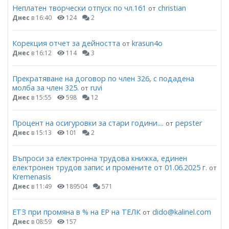
Неплатен творчески отпуск по чл.161
christian
от
Днес
в 16:40
124
2
Корекция отчет за дейността
krasun4o
от
Днес
в 16:12
114
3
Прекратяване на договор по член 326, с подадена
молба за член 325.
ruvi
от
Днес
в 15:55
598
12
Процент на осигуровки за стари години....
pepster
от
Днес
в 15:13
101
2
Въпроси за електронна трудова книжка, единен
електронен трудов запис и промените от 01.06.2025 г.
от
Kremenasis
Днес
в 11:49
189504
571
ЕТЗ при промяна в % на ЕР на ТЕЛК
dido@kalinel.com
от
Днес
в 08:59
157