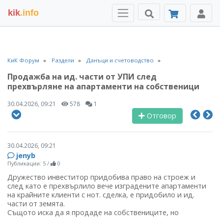
kik
.info
КиК Форум
Раздели
Данъци и счетоводство
Продажба на ид. части от УПИ след
прехвърляне на апартаменти на собственици
30.04.2026, 09:21
578
1
Отговор
30.04.2026, 09:21
jenyb
Публикации: 5
/
0
Дружество инвеститор придобива право на строеж и
след като е прехвърлило вече изградените апартаменти
на крайните клиенти с нот. сделка, е придобило и ид.
части от земята.
Същото иска да я продаде на собствениците, но