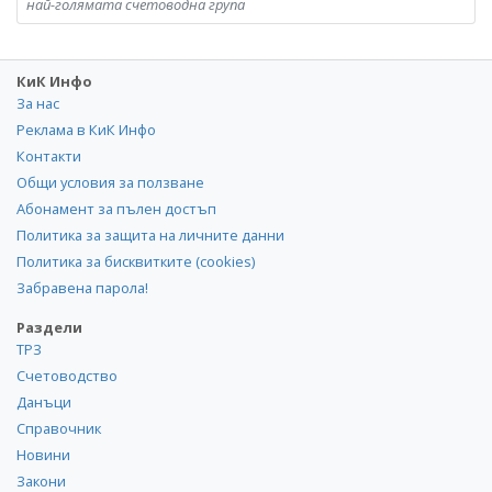
най-голямата счетоводна група
КиК Инфо
За нас
Реклама в КиК Инфо
Контакти
Общи условия за ползване
Абонамент за пълен достъп
Политика за защита на личните данни
Политика за бисквитките (cookies)
Забравена парола!
Раздели
ТРЗ
Счетоводство
Данъци
Справочник
Новини
Закони