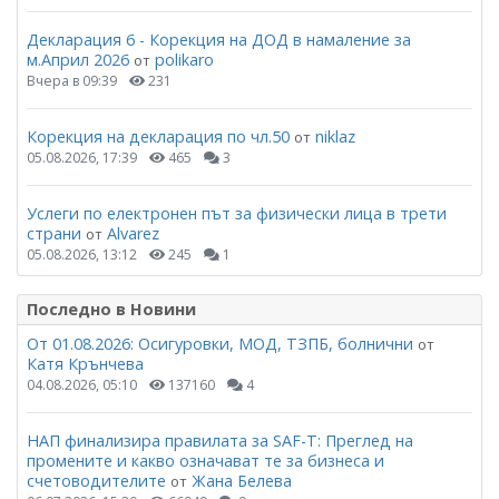
Декларация 6 - Корекция на ДОД в намаление за
м.Април 2026
polikaro
от
Вчера в 09:39
231
Корекция на декларация по чл.50
niklaz
от
05.08.2026, 17:39
465
3
Услеги по електронен път за физически лица в трети
страни
Alvarez
от
05.08.2026, 13:12
245
1
Последно в Новини
От 01.08.2026: Осигуровки, МОД, ТЗПБ, болнични
от
Катя Крънчева
04.08.2026, 05:10
137160
4
НАП финализира правилата за SAF-T: Преглед на
промените и какво означават те за бизнеса и
счетоводителите
Жана Белева
от