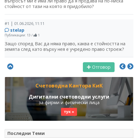
въпросът ми е има ли право да я продава на по-ниска
стойност от тази на която я придобило?
|
#1
01.06.2026, 11:11
stelap
Публикации: 13
/
1
Защо според Вас да няма право, каква е стойността на
земята след като върху нея е учредено право строеж?
Отговор
Счетоводна Кантора КиК
Дигитални счетоводни услуги
за фирми и физически лица
тук »
Последни Теми