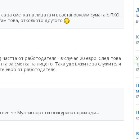
Д
 са за сметка на лицата и възстановявам сумата с ПКО.
з
итам това, отколкото другото
В
К
0
У
) частта от работодателя - в случая 20 евро. След това
т
тта за сметка на лицето. Така удръжките за служителя
-те евро от работодателя.
0
П
м
0
П
освен че Мултиспорт си осигуряват приходи...
0
В