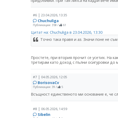
придобивки. При тая липса на кадри вече има
|
#6
23.04.2026, 13:35
Chuchuliga
Публикации: 358
/
61
Цитат на: Chuchuliga в 23.04.2026, 13:30
Точно така правя и аз. Значи поне не съм
Простете, при втория прочит се усетих. На ка
третирам като доход с пълни осигуровки до м
|
#7
04.05.2026, 12:05
BorisovaCv
Публикации: 39
/
5
Всъщност единственото ми основание е, че сл
|
#8
06.05.2026, 14:59
Sibelin