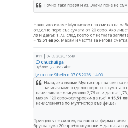
Точно така правя и аз. Значи поне не съм
Нали, ако имаме Мултиспорт за сметка на ра
отделно перо със сумата от 20 евро. Ако лицет
лв и данък 1,73, след което от нетната запла
=
15,51 евро
. Махам и частта за негова сметк
|
#11
07.05.2026, 15:49
Chuchuliga
Публикации: 358
/
61
Цитат на: Sibelin в 07.05.2026, 14:00
Нали, ако имаме Мултиспорт за сметка н
начисляваме отделно перо със сумата от 2
начисляваме осигуровки 2,76 лв и данък 1,73,
махам "20 евро-осигуровки-данък" =
15,51 е
начисленията по Мултиспор във фиша?
Принципът е сходен, но нашата фирма поема п
брутна сума 20евро+осигуровки + данък, а в 