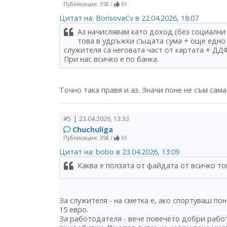
Публикации: 358
/
61
Цитат на: BorisovaCv в 22.04.2026, 18:07
Аз начислявам като доход (без социални о
това в удръжки същата сума + още едно п
служителя са неговата част от картата + ДД
При нас всичко е по банка.
Точно така правя и аз. Значи поне не съм сама
|
#5
23.04.2026, 13:33
Chuchuliga
Публикации: 358
/
61
Цитат на: bobo в 23.04.2026, 13:09
Каква е ползата от файдата от всичко тов
За служителя - на сметка е, ако спортуваш по
15 евро.
За работодателя - вече повечето добри рабо