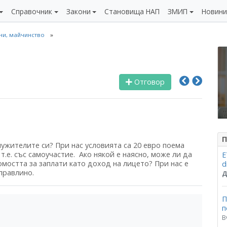
Справочник
Закони
Становища НАП
ЗМИП
Новин
чни, майчинство
Отговор
П
лужителите си? При нас условията са 20 евро поема
т.е. със самоучастие. Ако някой е наясно, може ли да
Е
мостта за заплати като доход на лицето? При нас е
d
правлино.
Д
П
п
В