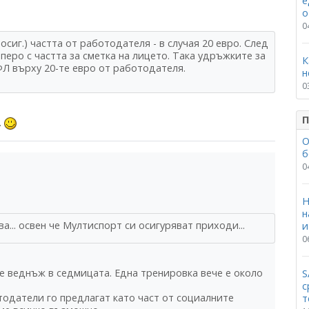
е
о
0
сиг.) частта от работодателя - в случая 20 евро. След
еро с частта за сметка на лицето. Така удръжките за
К
ФЛ върху 20-те евро от работодателя.
н
0
П
.
О
б
0
Н
н
а... освен че Мултиспорт си осигуряват приходи...
и
0
не веднъж в седмицата. Една тренировка вече е около
S
с
тодатели го предлагат като част от социалните
т