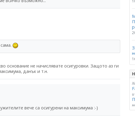
ме всичко възможно...
1
М
П
р
2
 сама.
З
н
1
кво основание не начислявате осигуровки. Защото аз ги
аксимума, данък и т.н.
Н
Х
F
и
П
н
ужителите вече са осигурени на максимума :-)