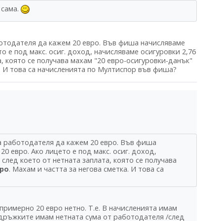
 сама.
ботодателя да кажем 20 евро. Във фиша начисляваме
о е под макс. осиг. доход, начисляваме осигуровки 2,76
та, която се получава махам "20 евро-осигуровки-данък"
а. И това са начисленията по Мултиспор във фиша?
а работодателя да кажем 20 евро. Във фиша
0 евро. Ако лицето е под макс. осиг. доход,
 след което от нетната заплата, която се получава
вро
. Махам и частта за негова сметка. И това са
римерно 20 евро нетно. Т.е. В начисленията имам
удръжките имам нетната сума от работодателя /след