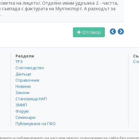
сметка на лицето/. Отделно имам удръжка 2 - частта,
 съвпада с фактурата на Мултиспорт. А разходът за
.
Отговор
Раздели
Съ
ТРЗ
Сч
Счетоводство
Данъци
Справочник
Новини
Закони
Становища НАП
ЗМИП
Форум
Семинари
Публикуване на ГФО
ването и публикуването на част или цялото съдържание на сайта без разре