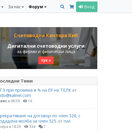
и
За нас
Форум
Вход
Счетоводна Кантора КиК
Дигитални счетоводни услуги
за фирми и физически лица
тук »
оследни Теми
ТЗ при промяна в % на ЕР на ТЕЛК
от
ido@kalinel.com
нес
в 08:59
16
рекратяване на договор по член 326, с
одадена молба за член 325.
ruvi
от
чера в 18:29
334
7