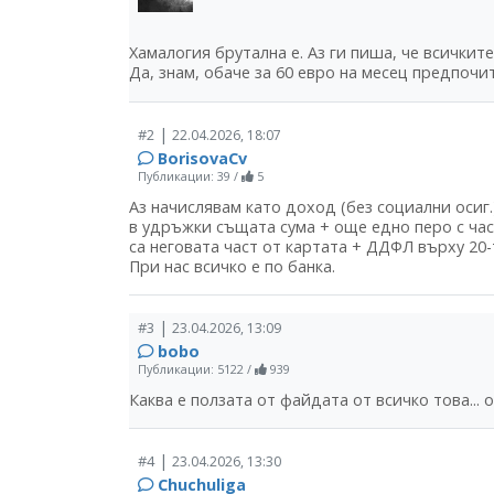
Хамалогия брутална е. Аз ги пиша, че всичките
Да, знам, обаче за 60 евро на месец предпоч
|
#2
22.04.2026, 18:07
BorisovaCv
Публикации: 39
/
5
Аз начислявам като доход (без социални осиг.
в удръжки същата сума + още едно перо с час
са неговата част от картата + ДДФЛ върху 20
При нас всичко е по банка.
|
#3
23.04.2026, 13:09
bobo
Публикации: 5122
/
939
Каква е ползата от файдата от всичко това... 
|
#4
23.04.2026, 13:30
Chuchuliga