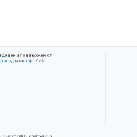
здаден и поддържан от
етоводна кантора К и К
шение от КиK.БГ е забранено.