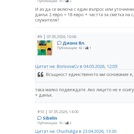
Публикации: 10
/
2
И аз да се включа с един въпрос или уточнени
данък 2 евро = 18 евро + частта за сметка на 
служителя?
|
#9
07.05.2026, 10:06
Диана Вл.
Публикации: 42
/
1
Цитат на: BorisovaCv в 04.05.2026, 12:05
Всъщност единственото ми основание е, ч
така малко подвеждате. Ако лицето не е осиг
+ данък.
|
#10
07.05.2026, 14:00
Sibelin
Публикации: 10
/
2
Цитат на: Chuchuliga в 23.04.2026, 13:30