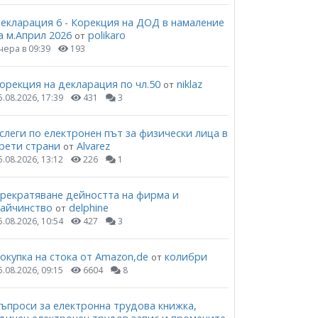
екларация 6 - Корекция на ДОД в намаление
а м.Април 2026
polikaro
от
чера в 09:39
193
орекция на декларация по чл.50
niklaz
от
5.08.2026, 17:39
431
3
слеги по електронен път за физически лица в
рети страни
Alvarez
от
5.08.2026, 13:12
226
1
рекратяване дейността на фирма и
айчинство
delphine
от
5.08.2026, 10:54
427
3
окупка на стока от Amazon,de
колибри
от
5.08.2026, 09:15
6604
8
ъпроси за електронна трудова книжка,