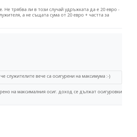
е. Не трябва ли в този случай удръжката да е 20 евро -
служителя, а не същата сума от 20 евро + частта за
е служителите вече са осигурени на максимума :-)
урено на максималния осиг. доход се дължат осигуровки