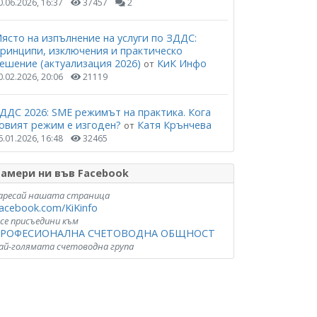
0.06.2026, 16:37
37457
2
ясто на изпълнение на услуги по ЗДДС:
ринципи, изключения и практическо
ешение (актуализация 2026)
КиК Инфо
от
0.02.2026, 20:06
21119
ДДС 2026: SME режимът на практика. Кога
овият режим е изгоден?
Катя Крънчева
от
6.01.2026, 16:48
32465
амери ни във Facebook
аресай нашата страница
acebook.com/KiKinfo
 се присъедини към
РОФЕСИОНАЛНА СЧЕТОВОДНА ОБЩНОСТ
ай-голямата счетоводна група