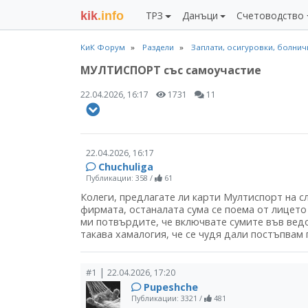
kik
.info
ТРЗ
Данъци
Счетоводство
КиК Форум
Раздели
Заплати, осигуровки, болни
МУЛТИСПОРТ със самоучастие
22.04.2026, 16:17
1731
11
22.04.2026, 16:17
Chuchuliga
Публикации: 358
/
61
Колеги, предлагате ли карти Мултиспорт на с
фирмата, останалата сума се поема от лицето 
ми потвърдите, че включвате сумите във ведо
такава хамалогия, че се чудя дали постъпвам 
|
#1
22.04.2026, 17:20
Pupeshche
Публикации: 3321
/
481