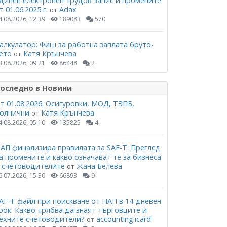
динен електронен трудов запис и промените
т 01.06.2025 г.
Adax
от
4.08.2026, 12:39
189083
570
алкулатор: Фиш за работна заплата бруто-
ето
Катя Крънчева
от
3.08.2026, 09:21
86448
2
оследно в Новини
т 01.08.2026: Осигуровки, МОД, ТЗПБ,
олнични
Катя Крънчева
от
4.08.2026, 05:10
135825
4
АП финализира правилата за SAF-T: Преглед
а промените и какво означават те за бизнеса
 счетоводителите
Жана Белева
от
6.07.2026, 15:30
66893
9
AF-T файл при поискване от НАП в 14-дневен
рок: Какво трябва да знаят търговците и
ехните счетоводители?
accounting.icard
от