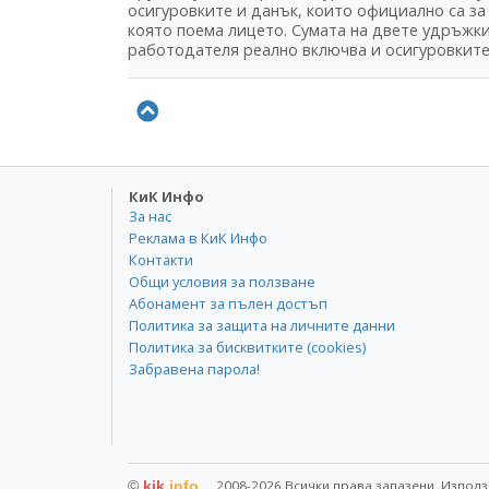
осигуровките и данък, които официално са за 
която поема лицето. Сумата на двете удръжки
работодателя реално включва и осигуровките
КиК Инфо
За нас
Реклама в КиК Инфо
Контакти
Общи условия за ползване
Абонамент за пълен достъп
Политика за защита на личните данни
Политика за бисквитките (cookies)
Забравена парола!
©
kik
.info
2008-2026 Всички права запазени. Използ