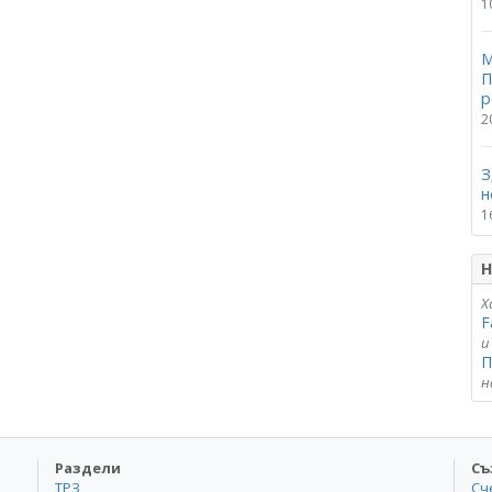
1
М
П
р
2
З
н
1
Н
Х
F
и
П
н
Раздели
Съ
ТРЗ
Сч