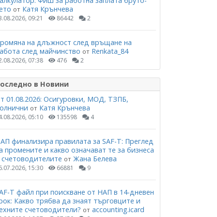
алкулатор: Фиш за работна заплата бруто-
ето
Катя Крънчева
от
3.08.2026, 09:21
86442
2
ромяна на длъжност след връщане на
абота след майчинство
Renkata_84
от
2.08.2026, 07:38
476
2
оследно в Новини
т 01.08.2026: Осигуровки, МОД, ТЗПБ,
олнични
Катя Крънчева
от
4.08.2026, 05:10
135598
4
АП финализира правилата за SAF-T: Преглед
а промените и какво означават те за бизнеса
 счетоводителите
Жана Белева
от
6.07.2026, 15:30
66881
9
AF-T файл при поискване от НАП в 14-дневен
рок: Какво трябва да знаят търговците и
ехните счетоводители?
accounting.icard
от