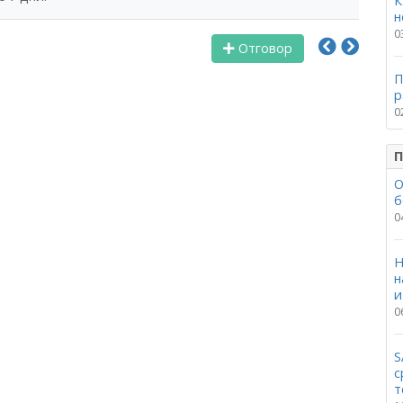
К
н
0
Отговор
П
р
0
П
О
б
0
Н
н
и
0
S
с
т