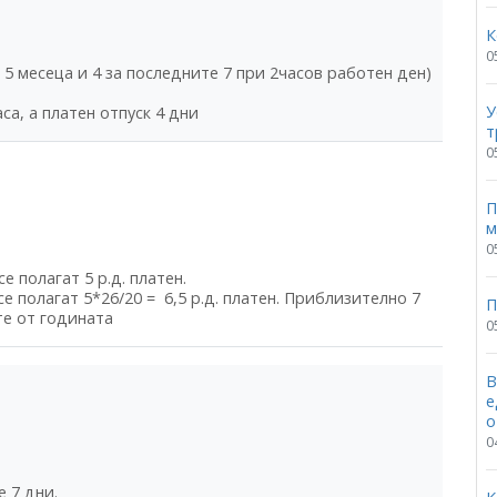
К
0
 5 месеца и 4 за последните 7 при 2часов работен ден)
У
а, а платен отпуск 4 дни
т
0
П
м
0
е полагат 5 р.д. платен.
е полагат 5*26/20 = 6,5 р.д. платен. Приблизително 7
П
те от годината
0
В
е
о
0
е 7 дни.