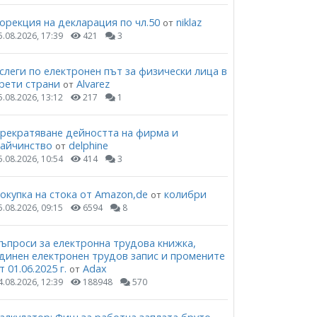
орекция на декларация по чл.50
niklaz
от
5.08.2026, 17:39
421
3
слеги по електронен път за физически лица в
рети страни
Alvarez
от
5.08.2026, 13:12
217
1
рекратяване дейността на фирма и
айчинство
delphine
от
5.08.2026, 10:54
414
3
окупка на стока от Amazon,de
колибри
от
5.08.2026, 09:15
6594
8
ъпроси за електронна трудова книжка,
динен електронен трудов запис и промените
т 01.06.2025 г.
Adax
от
4.08.2026, 12:39
188948
570