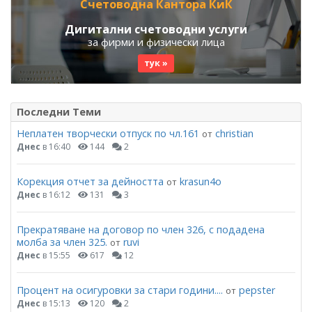
Счетоводна Кантора КиК
Дигитални счетоводни услуги
за фирми и физически лица
тук »
Последни Теми
Неплатен творчески отпуск по чл.161
christian
от
Днес
в 16:40
144
2
Корекция отчет за дейността
krasun4o
от
Днес
в 16:12
131
3
Прекратяване на договор по член 326, с подадена
молба за член 325.
ruvi
от
Днес
в 15:55
617
12
Процент на осигуровки за стари години....
pepster
от
Днес
в 15:13
120
2