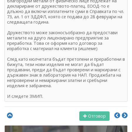
благородни метали от физическо лице подлежат на
деклариране от дружеството-платец. ЕООД-то е
длъжно да включи изплатените суми в Справката по чл.
73, ал. 1 от ЗДДФЛ, която се подава до 28 февруари на
следващата година.
Дружеството може законосъобразно да предостави
металите на друго лицензирано предприятие за
преработка. Това се оформя като договор за
изработка с материал на клиента (ишлеме)
След като кюлчетата бъдат претопени и преработени в
бижута, тези нови изделия не могат да бъдат
продавани, преди да бъдат проверени и маркирани с
държавен знак в лаборатория на НАП. Продажбата на
непроверени и немаркирани златни и сребърни
изделия е забранена.
И следете ЗМИП.
Отговор