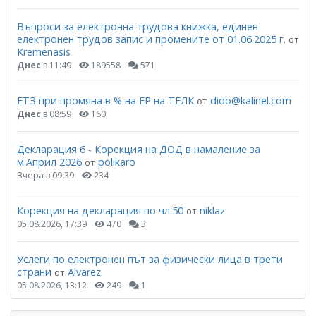
Въпроси за електронна трудова книжка, единен
електронен трудов запис и промените от 01.06.2025 г.
от
Kremenasis
Днес
в 11:49
189558
571
ЕТЗ при промяна в % на ЕР на ТЕЛК
dido@kalinel.com
от
Днес
в 08:59
160
Декларация 6 - Корекция на ДОД в намаление за
м.Април 2026
polikaro
от
Вчера в 09:39
234
Корекция на декларация по чл.50
niklaz
от
05.08.2026, 17:39
470
3
Услеги по електронен път за физически лица в трети
страни
Alvarez
от
05.08.2026, 13:12
249
1