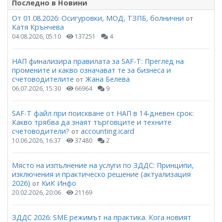
Последно в Новини
От 01.08.2026: Осигуровки, МОД, ТЗПБ, болнични
от
Катя Крънчева
04.08.2026, 05:10
137251
4
НАП финализира правилата за SAF-T: Преглед на
промените и какво означават те за бизнеса и
счетоводителите
Жана Белева
от
06.07.2026, 15:30
66964
9
SAF-T файл при поискване от НАП в 14-дневен срок:
Какво трябва да знаят търговците и техните
счетоводители?
accounting.icard
от
10.06.2026, 16:37
37480
2
Място на изпълнение на услуги по ЗДДС: Принципи,
изключения и практическо решение (актуализация
2026)
КиК Инфо
от
20.02.2026, 20:06
21169
ЗДДС 2026: SME режимът на практика. Кога новият