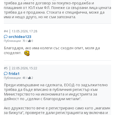
трябва да имате договор за покупко-продажба и
плащания от ЮЛ към ФЛ. Понеже са свързани лица цената
трябва да е продажна. Стоката е специфична, може да
има и нещо друго, но не съм запозната.
|
#4
13.05.2026, 17:28
orchidea123
Публикации: 70
/
0
Благодаря, ако има колеги със сходен опит, моля да
споделят.
|
#5
22.05.2026, 15:22
frida1
Публикации: 48
/
2
Преди извършване на сделката, ЕООД-то задължително
трябва да бъде вписано в публичния регистър към
Министерството на икономиката и индустрията за
дейност по „сделки с благородни метали“.
Ако дружеството вече е регистрирано само като „магазин
за бижута“, проверете дали регистрацията му включва и