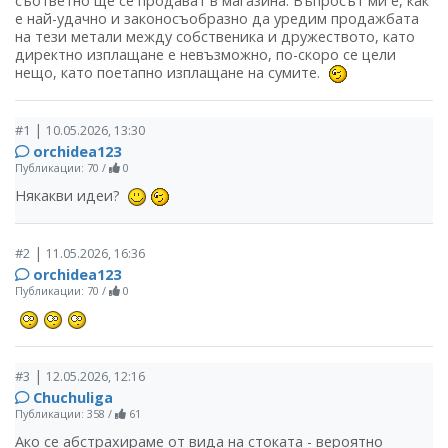
съответно ще се продават в магазина. Въпросът ми е, как
е най-удачно и законосъобразно да уредим продажбата
на тези метали между собственика и дружеството, като
директно изплащане е невъзможно, по-скоро се цели
нещо, като поетапно изплащане на сумите.
|
#1
10.05.2026, 13:30
orchidea123
Публикации: 70
/
0
Някакви идеи?
|
#2
11.05.2026, 16:36
orchidea123
Публикации: 70
/
0
|
#3
12.05.2026, 12:16
Chuchuliga
Публикации: 358
/
61
Ако се абстрахираме от вида на стоката - вероятно