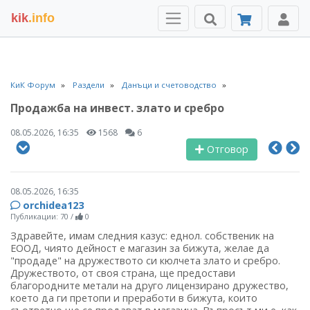
kik
.info
КиК Форум
Раздели
Данъци и счетоводство
Продажба на инвест. злато и сребро
08.05.2026, 16:35
1568
6
Отговор
08.05.2026, 16:35
orchidea123
Публикации: 70
/
0
Здравейте, имам следния казус: еднол. собственик на
ЕООД, чиято дейност е магазин за бижута, желае да
"продаде" на дружеството си кюлчета злато и сребро.
Дружеството, от своя страна, ще предостави
благородните метали на друго лицензирано дружество,
което да ги претопи и преработи в бижута, които