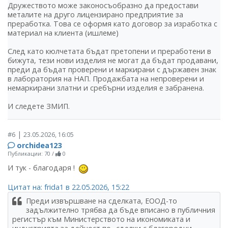
Дружеството може законосъобразно да предостави
металите на друго лицензирано предприятие за
преработка. Това се оформя като договор за изработка с
материал на клиента (ишлеме)
След като кюлчетата бъдат претопени и преработени в
бижута, тези нови изделия не могат да бъдат продавани,
преди да бъдат проверени и маркирани с държавен знак
в лаборатория на НАП. Продажбата на непроверени и
немаркирани златни и сребърни изделия е забранена.
И следете ЗМИП.
|
#6
23.05.2026, 16:05
orchidea123
Публикации: 70
/
0
И тук - благодаря !
Цитат на: frida1 в 22.05.2026, 15:22
Преди извършване на сделката, ЕООД-то
задължително трябва да бъде вписано в публичния
регистър към Министерството на икономиката и