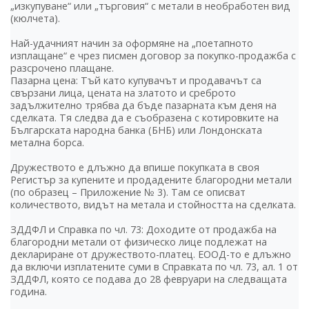
„изкупуване“ или „търговия“ с метали в необработен вид
(кюлчета).
Най-удачният начин за оформяне на „поетапното
изплащане“ е чрез писмен договор за покупко-продажба с
разсрочено плащане.
Пазарна цена: Тъй като купувачът и продавачът са
свързани лица, цената на златото и среброто
задължително трябва да бъде пазарната към деня на
сделката. Тя следва да е съобразена с котировките на
Българската народна банка (БНБ) или Лондонската
метална борса.
Дружеството е длъжно да впише покупката в своя
Регистър за купените и продадените благородни метали
(по образец – Приложение № 3). Там се описват
количеството, видът на метала и стойността на сделката.
ЗДДФЛ и Справка по чл. 73: Доходите от продажба на
благородни метали от физическо лице подлежат на
деклариране от дружеството-платец. ЕООД-то е длъжно
да включи изплатените суми в Справката по чл. 73, ал. 1 от
ЗДДФЛ, която се подава до 28 февруари на следващата
година.