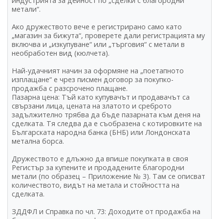
индустрията за дейност по „сделки с благородни
метали“.
Ако дружеството вече е регистрирано само като
„магазин за бижута“, проверете дали регистрацията му
включва и „изкупуване“ или „търговия“ с метали в
необработен вид (кюлчета).
Най-удачният начин за оформяне на „поетапното
изплащане“ е чрез писмен договор за покупко-
продажба с разсрочено плащане.
Пазарна цена: Тъй като купувачът и продавачът са
свързани лица, цената на златото и среброто
задължително трябва да бъде пазарната към деня на
сделката. Тя следва да е съобразена с котировките на
Българската народна банка (БНБ) или Лондонската
метална борса.
Дружеството е длъжно да впише покупката в своя
Регистър за купените и продадените благородни
метали (по образец – Приложение № 3). Там се описват
количеството, видът на метала и стойността на
сделката.
ЗДДФЛ и Справка по чл. 73: Доходите от продажба на