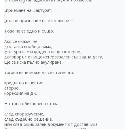
„приемане на фактура“,
с
„пълно признание на изпълнение“.
Това не са едно и също.
Ако се окаже, че:
доставка изобщо няма,
фактурата е издадена неправомерно,
договорът е нищожен/развален със задна дата,
ще се иска пълно анулиране,
тогава вече може да се стигне до:
кредитно известие,
сторно,
корекция на ДК.
Но това обикновено става:
след споразумение,
след съдебно решение,
или след официален документ от доставчика.