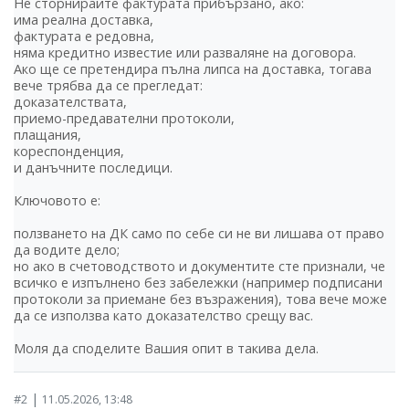
Не сторнирайте фактурата прибързано, ако:
има реална доставка,
фактурата е редовна,
няма кредитно известие или разваляне на договора.
Ако ще се претендира пълна липса на доставка, тогава
вече трябва да се прегледат:
доказателствата,
приемо-предавателни протоколи,
плащания,
кореспонденция,
и данъчните последици.
Ключовото е:
ползването на ДК само по себе си не ви лишава от право
да водите дело;
но ако в счетоводството и документите сте признали, че
всичко е изпълнено без забележки (например подписани
протоколи за приемане без възражения), това вече може
да се използва като доказателство срещу вас.
Моля да споделите Вашия опит в такива дела.
|
#2
11.05.2026, 13:48