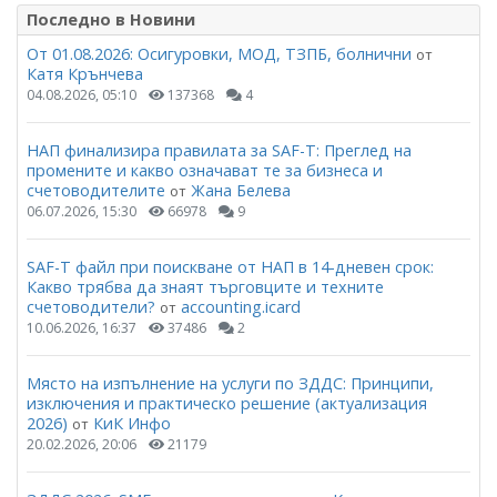
Последно в Новини
От 01.08.2026: Осигуровки, МОД, ТЗПБ, болнични
от
Катя Крънчева
04.08.2026, 05:10
137368
4
НАП финализира правилата за SAF-T: Преглед на
промените и какво означават те за бизнеса и
счетоводителите
Жана Белева
от
06.07.2026, 15:30
66978
9
SAF-T файл при поискване от НАП в 14-дневен срок:
Какво трябва да знаят търговците и техните
счетоводители?
accounting.icard
от
10.06.2026, 16:37
37486
2
Място на изпълнение на услуги по ЗДДС: Принципи,
изключения и практическо решение (актуализация
2026)
КиК Инфо
от
20.02.2026, 20:06
21179