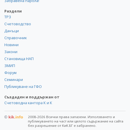
Забравена парола!
Раздели
ТРЗ
Счетоводство
Данъци
Справочник
Новини
Закони
Становища НАП
ЗМИП
Форум
Семинари
Публикуване на ГФО
Създаден и поддържан от
Счетоводна кантора К и К
©
kik
.info
2008-2026 Всички права запазени. Използването и
публикуването на част или цялото съдържание на сайта
без разрешение от КиK.БГ е забранено.