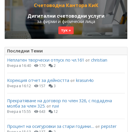
Счетоводна Кантора КиК
Дигитални счетоводни услуги
за фирми и физически лица
тук »
Последни Теми
Неплатен творчески отпуск по чл.161
christian
от
Вчера в 16:40
170
2
Корекция отчет за дейността
krasun4o
от
Вчера в 16:12
157
3
Прекратяване на договор по член 326, с подадена
молба за член 325.
ruvi
от
Вчера в 15:55
643
12
Процент на осигуровки за стари години....
pepster
от
Вчера в 15:13
137
2