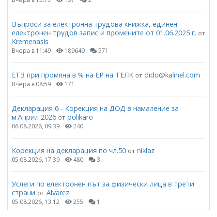
Въпроси за електронна трудова книжка, единен
електронен трудов запис и промените от 01.06.2025 г.
от
Kremenasis
Вчера в 11:49
189649
571
ЕТЗ при промяна в % на ЕР на ТЕЛК
dido@kalinel.com
от
Вчера в 08:59
171
Декларация 6 - Корекция на ДОД в намаление за
м.Април 2026
polikaro
от
06.08.2026, 09:39
240
Корекция на декларация по чл.50
niklaz
от
05.08.2026, 17:39
480
3
Услеги по електронен път за физически лица в трети
страни
Alvarez
от
05.08.2026, 13:12
255
1