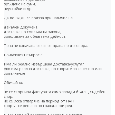
връщане на суми,
неустойки и др.
ДК по ЗДДС се ползва при наличие на:
данъчен документ,
доставка по смисъла на закона,
използване за облагаема дейност.
Това не означава отказ от права по договора.
По-важният въпрос е:
Има ли реално извършена доставка/услуга?
Ако има реална доставка, но спорите за качество или
изпълнение
Обичайно:
не се сторнира фактурата само заради бъдещ съдебен
спор;
не се иска отваряне на период от НАП;
спорът се решава по граждански ред.
В този случай адвокатът вероятно смесва: