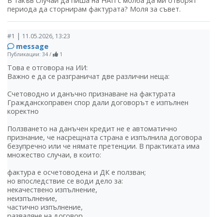
В такъв случай да пиша на НАП с молба да ми отворят
периода да сторнирам фактурата? Моля за съвет.
|
#1
11.05.2026, 13:23
message
Публикации: 34
/
1
Това е отговора на ИИ:
Важно е да се разграничат две различни неща:
Счетоводно и данъчно признаване на фактурата
Гражданскоправен спор дали договорът е изпълнен
коректно
Ползването на данъчен кредит не е автоматично
признание, че насрещната страна е изпълнила договора
безупречно или че нямате претенции. В практиката има
множество случаи, в които:
фактура е осчетоводена и ДК е ползван;
но впоследствие се води дело за:
некачествено изпълнение,
неизпълнение,
частично изпълнение,
разваляне на договор,