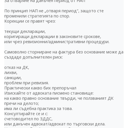
За отваряне на данъчен период от НАП
По принцип НАП не „отваря период“, защото сте
променили стратегията по спор.
Корекции се правят чрез:
текущи декларации,
коригиращи декларации в законовите срокове,
или чрез ревизионни/административни процедури.
Самоволно сторниране на фактура без основание може да
създаде допълнителен риск:
отказ на ДК,
лихви,
санкции,
проблем при ревизия.
Практически какво бих препоръчал
Изискайте от адвоката писмено становище:
на какво правно основание твърди, че ползваният ДК
пречи на делото;
има ли съдебна практика за това.
Консултирайте се и с:
счетоводител по ЗДДС,
или данъчен адвокат/адвокат по търговски дела.