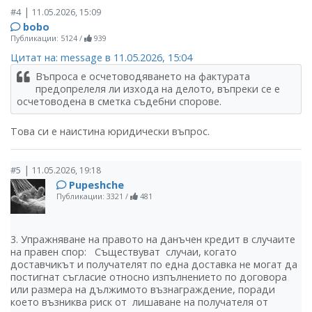
|
#4
11.05.2026, 15:09
bobo
Публикации: 5124
/
939
Цитат на: message в 11.05.2026, 15:04
Въпроса е осчетоводяването на фактурата
предопрелеля ли изхода на делото, въпреки се е
осчетоводена в сметка съдебни спорове.
Това си е наистина юридически въпрос.
|
#5
11.05.2026, 19:18
Pupeshche
Публикации: 3321
/
481
3. Упражняване на правото на данъчен кредит в случаите
на правен спор: Съществуват случаи, когато
доставчикът и получателят по една доставка не могат да
постигнат съгласие относно изпълнението по договора
или размера на дължимото възнаграждение, поради
което възниква риск от лишаване на получателя от