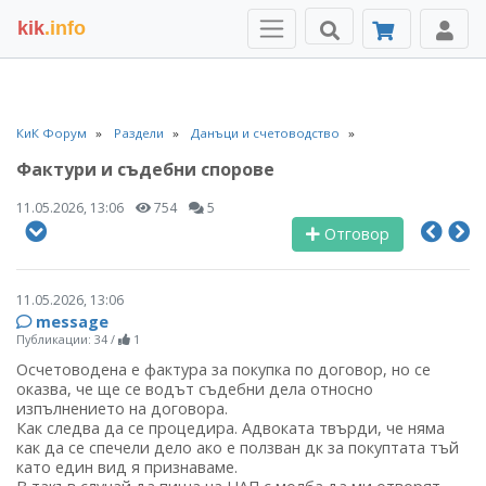
kik
.info
КиК Форум
Раздели
Данъци и счетоводство
Фактури и съдебни спорове
11.05.2026, 13:06
754
5
Отговор
11.05.2026, 13:06
message
Публикации: 34
/
1
Осчетоводена е фактура за покупка по договор, но се
оказва, че ще се водът съдебни дела относно
изпълнението на договора.
Как следва да се процедира. Адвоката твърди, че няма
как да се спечели дело ако е ползван дк за покуптата тъй
като един вид я признаваме.