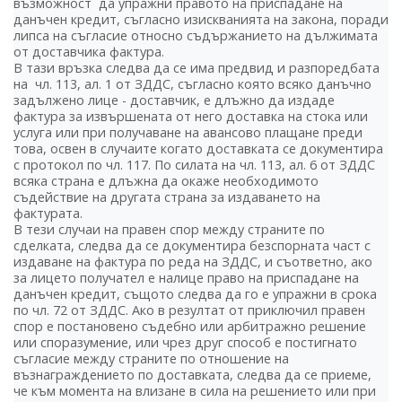
възможност да упражни правото на приспадане на
данъчен кредит, съгласно изискванията на закона, поради
липса на съгласие относно съдържанието на дължимата
от доставчика фактура.
В тази връзка следва да се има предвид и разпоредбата
на чл. 113, ал. 1 от ЗДДС, съгласно която всяко данъчно
задължено лице - доставчик, е длъжно да издаде
фактура за извършената от него доставка на стока или
услуга или при получаване на авансово плащане преди
това, освен в случаите когато доставката се документира
с протокол по чл. 117. По силата на чл. 113, ал. 6 от ЗДДС
всяка страна е длъжна да окаже необходимото
съдействие на другата страна за издаването на
фактурата.
В тези случаи на правен спор между страните по
сделката, следва да се документира безспорната част с
издаване на фактура по реда на ЗДДС, и съответно, ако
за лицето получател е налице право на приспадане на
данъчен кредит, същото следва да го е упражни в срока
по чл. 72 от ЗДДС. Ако в резултат от приключил правен
спор е постановено съдебно или арбитражно решение
или споразумение, или чрез друг способ е постигнато
съгласие между страните по отношение на
възнаграждението по доставката, следва да се приеме,
че към момента на влизане в сила на решението или при