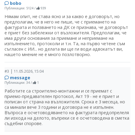
bobo
Публикации: 5124
/
939
Нямам опит, не става ясно и за какво е договорът, но
предполагам, че в него не пише, че с приемането на
фактурата и ползването на ДК се признава, че договорът
е приет без забележки от възложителя. Предполагам, че
има други основания за приемане и неприемане на
изпълнението, протоколи и т.н. Та, на първо четене съм
съгласен с ИИ... но делата ви ще ги води адвокатът ви,
нашето мнение не е много позлотворно.
|
#3
11.05.2026, 15:04
message
Публикации: 34
/
1
Работите са строително-монтажни и се приемат с
приемо-предавателен протокол, Акт 19 - не е приет и
пописан от страна на възложителя. Срока е 3 месеца, но
са минали вече 3 години и договора не е изпълнен.
Въпроса е осчетоводяването на фактурата предопрелеля
ли изхода на делото, въпреки се е осчетоводена в сметка
съдебни спорове.