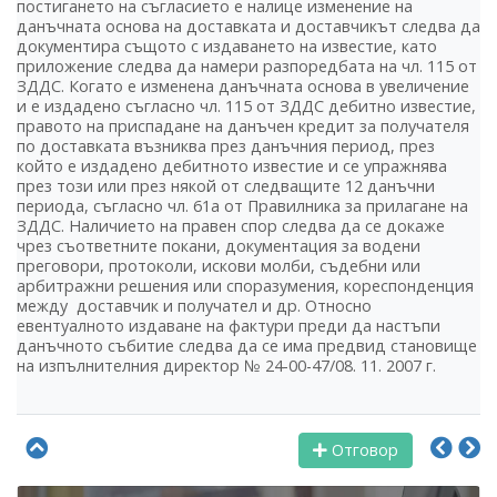
постигането на съгласието е налице изменение на
данъчната основа на доставката и доставчикът следва да
документира същото с издаването на известие, като
приложение следва да намери разпоредбата на чл. 115 от
ЗДДС. Когато е изменена данъчната основа в увеличение
и е издадено съгласно чл. 115 от ЗДДС дебитно известие,
правото на приспадане на данъчен кредит за получателя
по доставката възниква през данъчния период, през
който е издадено дебитното известие и се упражнява
през този или през някой от следващите 12 данъчни
периода, съгласно чл. 61а от Правилника за прилагане на
ЗДДС. Наличието на правен спор следва да се докаже
чрез съответните покани, документация за водени
преговори, протоколи, искови молби, съдебни или
арбитражни решения или споразумения, кореспонденция
между доставчик и получател и др. Относно
евентуалното издаване на фактури преди да настъпи
данъчното събитие следва да се има предвид становище
на изпълнителния директор № 24-00-47/08. 11. 2007 г.
Отговор