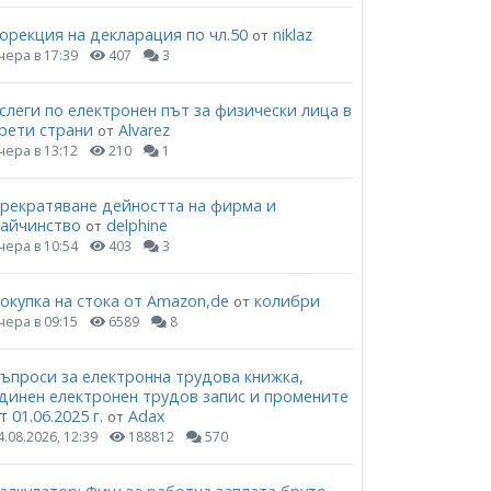
орекция на декларация по чл.50
niklaz
от
чера в 17:39
407
3
слеги по електронен път за физически лица в
рети страни
Alvarez
от
чера в 13:12
210
1
рекратяване дейността на фирма и
айчинство
delphine
от
чера в 10:54
403
3
окупка на стока от Amazon,de
колибри
от
чера в 09:15
6589
8
ъпроси за електронна трудова книжка,
динен електронен трудов запис и промените
т 01.06.2025 г.
Adax
от
4.08.2026, 12:39
188812
570