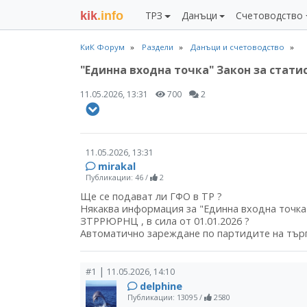
kik
.info
ТРЗ
Данъци
Счетоводство
КиК Форум
Раздели
Данъци и счетоводство
"Единна входна точка" Закон за стати
11.05.2026, 13:31
700
2
11.05.2026, 13:31
mirakal
Публикации: 46
/
2
Ще се подават ли ГФО в ТР ?
Някаква информация за "Единна входна точка" п
ЗТРРЮРНЦ , в сила от 01.01.2026 ?
Автоматично зареждане по партидите на тър
|
#1
11.05.2026, 14:10
delphine
Публикации: 13095
/
2580