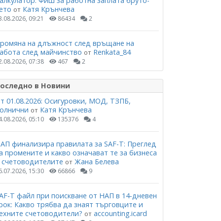
алкулатор: Фиш за работна заплата бруто-
ето
Катя Крънчева
от
3.08.2026, 09:21
86434
2
ромяна на длъжност след връщане на
абота след майчинство
Renkata_84
от
2.08.2026, 07:38
467
2
оследно в Новини
т 01.08.2026: Осигуровки, МОД, ТЗПБ,
олнични
Катя Крънчева
от
4.08.2026, 05:10
135376
4
АП финализира правилата за SAF-T: Преглед
а промените и какво означават те за бизнеса
 счетоводителите
Жана Белева
от
6.07.2026, 15:30
66866
9
AF-T файл при поискване от НАП в 14-дневен
рок: Какво трябва да знаят търговците и
ехните счетоводители?
accounting.icard
от