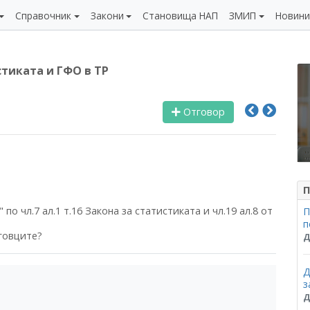
Справочник
Закони
Становища НАП
ЗМИП
Новин
стиката и ГФО в ТР
Отговор
П
о чл.7 ал.1 т.16 Закона за статистиката и чл.19 ал.8 от
П
п
говците?
Д
Д
з
Д