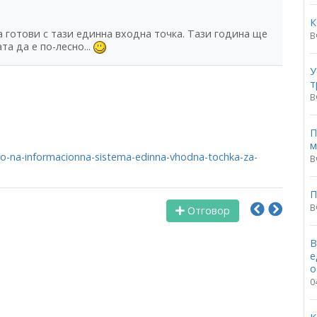
К
 готови с тази единна входна точка. Тази година ще
В
а да е по-лесно...
У
т
В
П
м
o-na-informacionna-sistema-edinna-vhodna-tochka-za-
В
П
В
Отговор
В
е
о
0