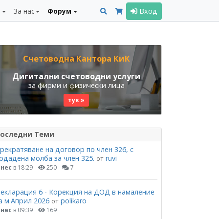
и
За нас
Форум
Вход
Счетоводна Кантора КиК
Дигитални счетоводни услуги
за фирми и физически лица
тук »
оследни Теми
рекратяване на договор по член 326, с
одадена молба за член 325.
ruvi
от
нес
в 18:29
250
7
екларация 6 - Корекция на ДОД в намаление
а м.Април 2026
polikaro
от
нес
в 09:39
169