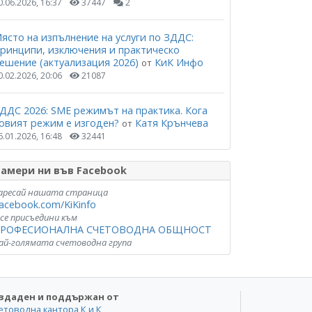
0.06.2026, 16:37
37447
2
ясто на изпълнение на услуги по ЗДДС:
ринципи, изключения и практическо
ешение (актуализация 2026)
КиК Инфо
от
0.02.2026, 20:06
21087
ДДС 2026: SME режимът на практика. Кога
овият режим е изгоден?
Катя Крънчева
от
6.01.2026, 16:48
32441
амери ни във Facebook
аресай нашата страница
acebook.com/KiKinfo
 се присъедини към
РОФЕСИОНАЛНА СЧЕТОВОДНА ОБЩНОСТ
ай-голямата счетоводна група
здаден и поддържан от
етоводна кантора К и К