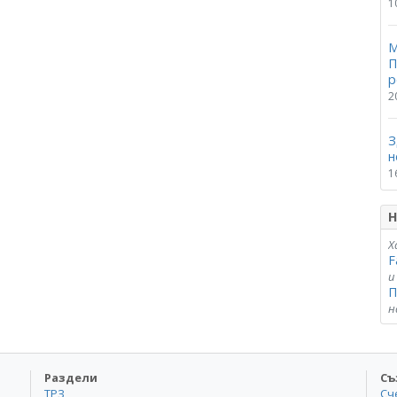
1
М
П
р
2
З
н
1
Н
Х
F
и
П
н
Раздели
Съ
ТРЗ
Сч