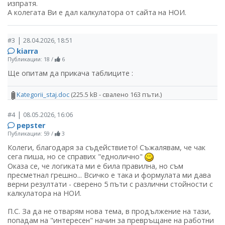
изпратя.
А колегата Ви е дал калкулатора от сайта на НОИ.
|
#3
28.04.2026, 18:51
kiarra
Публикации: 18
/
6
Ще опитам да прикача таблиците :
Kategorii_staj.doc
(225.5 kB - свалено 163 пъти.)
|
#4
08.05.2026, 16:06
pepster
Публикации: 59
/
3
Колеги, благодаря за съдействието! Съжалявам, че чак
сега пиша, но се справих "еднолично"
Оказа се, че логиката ми е била правилна, но съм
пресметнал грешно... Всичко е така и формулата ми дава
верни резултати - сверено 5 пъти с различни стойности с
калкулатора на НОИ.
П.С. За да не отварям нова тема, в продължение на тази,
попадам на "интересен" начин за превръщане на работни