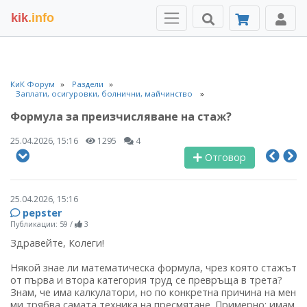
kik
.info
КиК Форум
Раздели
Заплати, осигуровки, болнични, майчинство
Формула за преизчисляване на стаж?
25.04.2026, 15:16
1295
4
Отговор
25.04.2026, 15:16
pepster
Публикации: 59
/
3
Здравейте, Колеги!
Някой знае ли математическа формула, чрез която стажът
от първа и втора категория труд се превръща в трета?
Знам, че има калкулатори, но по конкретна причина на мен
ми трябва самата техника на пресмятане. Примерно: имам