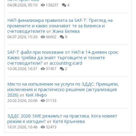
04.08.2026, 05:10
136237
4
НАП финализира правилата за SAF-T: Преглед на
промените и какво означават те за бизнеса и
счетоводителите
Жана Белева
от
06.07.2026, 15:30
66902
9
SAF-T файл при поискване от НАП в 14-дневен срок:
Какво трябва да знаят търговците и техните
счетоводители?
accounting.icard
от
10.06.2026, 16:37
37457
2
Място на изпълнение на услуги по ЗДДС: Принципи,
изключения и практическо решение (актуализация
2026)
КиК Инфо
от
20.02.2026, 20:06
21133
ЗДДС 2026: SME режимът на практика. Кога новият
режим е изгоден?
Катя Крънчева
от
16.01.2026, 16:48
32473