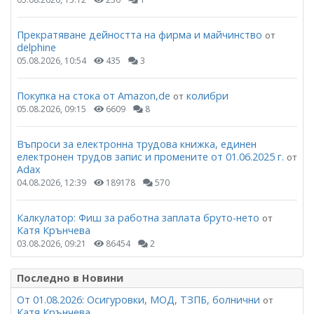
Прекратяване дейността на фирма и майчинство
от
delphine
05.08.2026, 10:54
435
3
Покупка на стока от Amazon,de
колибри
от
05.08.2026, 09:15
6609
8
Въпроси за електронна трудова книжка, единен
електронен трудов запис и промените от 01.06.2025 г.
от
Adax
04.08.2026, 12:39
189178
570
Калкулатор: Фиш за работна заплата бруто-нето
от
Катя Крънчева
03.08.2026, 09:21
86454
2
Последно в Новини
От 01.08.2026: Осигуровки, МОД, ТЗПБ, болнични
от
Катя Крънчева