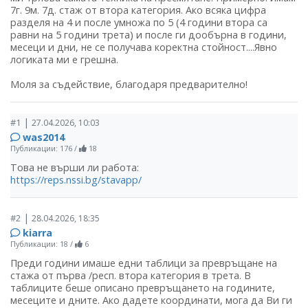
7г. 9м. 7д. стаж от втора категория. Ако всяка цифра
разделя на 4 и после умножа по 5 (4 години втора са
равни на 5 години трета) и после ги дообърна в години,
месеци и дни, не се получава коректна стойност....Явно
логиката ми е грешна.
Моля за съдействие, благодаря предварително!
|
#1
27.04.2026, 10:03
was2014
Публикации: 176
/
18
Това не върши ли работа:
https://reps.nssi.bg/stavapp/
|
#2
28.04.2026, 18:35
kiarra
Публикации: 18
/
6
Преди години имаше едни таблици за превръщане на
стажа от първа /респ. втора категория в трета. В
таблиците беше описано превръщането на годините,
месеците и дните. Ако дадете координати, мога да Ви ги