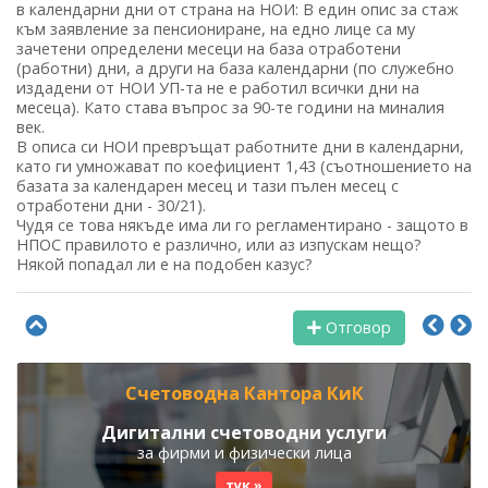
в календарни дни от страна на НОИ: В един опис за стаж
към заявление за пенсиониране, на едно лице са му
зачетени определени месеци на база отработени
(работни) дни, а други на база календарни (по служебно
издадени от НОИ УП-та не е работил всички дни на
месеца). Като става въпрос за 90-те години на миналия
век.
В описа си НОИ превръщат работните дни в календарни,
като ги умножават по коефициент 1,43 (съотношението на
базата за календарен месец и тази пълен месец с
отработени дни - 30/21).
Чудя се това някъде има ли го регламентирано - защото в
НПОС правилото е различно, или аз изпускам нещо?
Някой попадал ли е на подобен казус?
Отговор
Счетоводна Кантора КиК
Дигитални счетоводни услуги
за фирми и физически лица
тук »