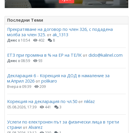
Последни Теми
Прекратяване на договор по член 326, с подадена
молба за член 325.
ak_1313
от
Днес
в 10:54
402
8
ЕТЗ при промяна в % на ЕР на ТЕЛК
dido@kalinel.com
от
Днес
в 08:59
93
Декларация 6 - Корекция на ДОД в намаление за
м.Април 2026
polikaro
от
Вчера в 09:39
209
Корекция на декларация по чл.50
niklaz
от
05.08.2026, 17:39
441
3
Услеги по електронен път за физически лица в трети
страни
Alvarez
от
05.08.2026, 13:12
230
1