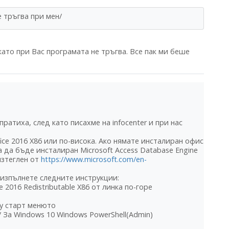
е тръгва при мен/
ато при Вас програмата не тръгва. Все пак ми беше
ратиха, след като писахме на infocenter и при нас
ice 2016 X86 или по-висока. Ако нямате инсталиран офис
а да бъде инсталиран Microsoft Access Database Engine
изтеглен от
https://www.microsoft.com/en-
 изпълнете следните инструкции:
 2016 Redistributable X86 от линка по-горе
у старт менюто
 За Windows 10 Windows PowerShell(Admin)