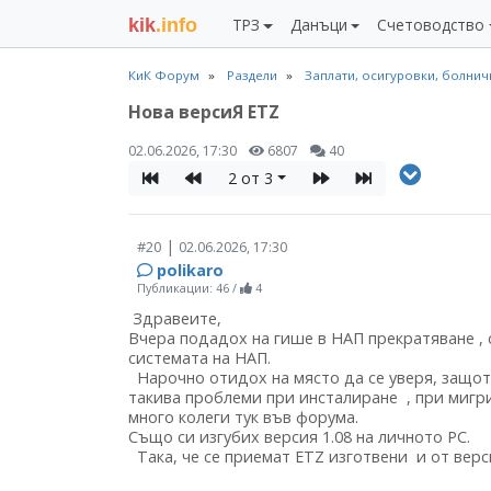
kik
.info
ТРЗ
Данъци
Счетоводство
КиК Форум
Раздели
Заплати, осигуровки, болни
Нова версиЯ ETZ
02.06.2026, 17:30
6807
40
2 от 3
|
#20
02.06.2026, 17:30
polikaro
Публикации: 46
/
4
Здравеите,
Вчера подадох на гише в НАП прекратяване , с
системата на НАП.
Нарочно отидох на място да се уверя, защото 
такива проблеми при инсталиране , при мигрир
много колеги тук във форума.
Също си изгубих версия 1.08 на личното РС.
Така, че се приемат ЕТZ изготвени и от верси