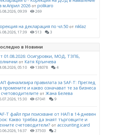
екларация 6 - Корекция на ДОД в намаление
а м.Април 2026
polikaro
от
6.08.2026, 09:39
269
орекция на декларация по чл.50
niklaz
от
5.08.2026, 17:39
513
3
оследно в Новини
т 01.08.2026: Осигуровки, МОД, ТЗПБ,
олнични
Катя Крънчева
от
4.08.2026, 05:10
138078
4
АП финализира правилата за SAF-T: Преглед
а промените и какво означават те за бизнеса
 счетоводителите
Жана Белева
от
6.07.2026, 15:30
67041
9
AF-T файл при поискване от НАП в 14-дневен
рок: Какво трябва да знаят търговците и
ехните счетоводители?
accounting.icard
от
0.06.2026, 16:37
37503
2