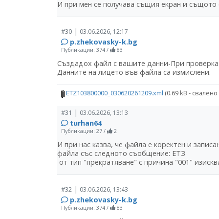
И при мен се получава същия екран и същото
|
#30
03.06.2026, 12:17
p.zhekovasky-k.bg
Публикации: 374
/
83
Създадох файл с вашите данни-При проверката
Данните на лицето във файла са измислени.
ETZ103800000_030620261209.xml
(0.69 kB - свалено
|
#31
03.06.2026, 13:13
turhan64
Публикации: 27
/
2
И при нас казва, че файла е коректен и запис
файла със следното съобщение: ЕТЗ
от тип "прекратяване" с причина "001" изис
|
#32
03.06.2026, 13:43
p.zhekovasky-k.bg
Публикации: 374
/
83