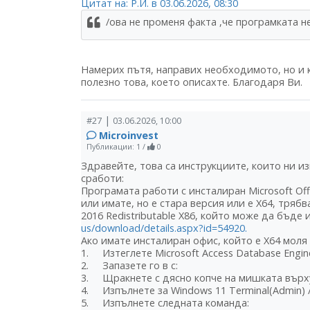
Цитат на: Р.И. в 03.06.2026, 08:30
/ова не променя факта ,че програмката н
Намерих пътя, направих необходимото, но и к
полезно това, което описахте. Благодаря Ви.
|
#27
03.06.2026, 10:00
Microinvest
Публикации: 1
/
0
Здравейте, това са инструкциите, които ни изп
сработи:
Програмата работи с инсталиран Microsoft Off
или имате, но е стара версия или е X64, трябв
2016 Redistributable X86, който може да бъде 
us/download/details.aspx?id=54920.
Ако имате инсталиран офис, който е X64 моля
1. Изтеглете Microsoft Access Database Engine
2. Запазете го в c:
3. Щракнете с дясно копче на мишката върх
4. Изпълнете за Windows 11 Terminal(Admin) /
5. Изпълнете следната команда: