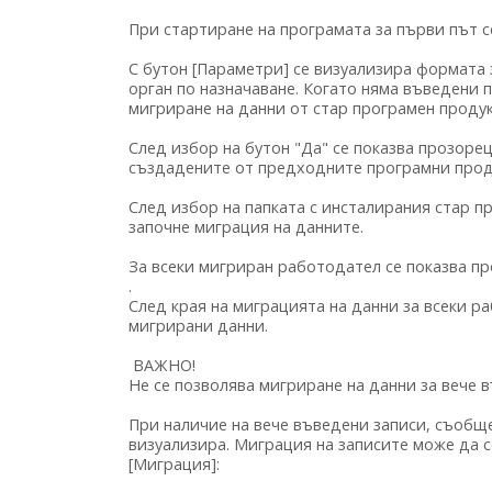
При стартиране на програмата за първи път 
С бутон [Параметри] се визуализира формата
орган по назначаване. Когато няма въведени
мигриране на данни от стар програмен проду
След избор на бутон "Да" се показва прозорец
създадените от предходните програмни прод
След избор на папката с инсталирания стар 
започне миграция на данните.
За всеки мигриран работодател се показва пр
.
След края на миграцията на данни за всеки р
мигрирани данни.
ВАЖНО!
Не се позволява мигриране на данни за вече 
При наличие на вече въведени записи, съобще
визуализира. Миграция на записите може да с
[Миграция]: