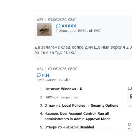
|
#23
03.06.2026, 08:01
ХХХХХ
Публикации: 10930
/
1957
Да залагаме след колко дни ще има версия 2.0
Аз съм за "до 10.06."
|
#24
03.06.2026, 08:30
Р.И.
Публикации: 35
/
3
Ци
Мо
Т