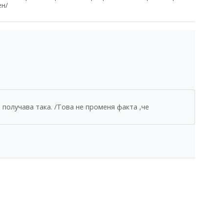
ен/
получава така. /Това не променя факта ,че