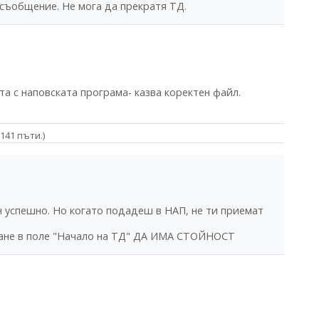
 съобщение. Не мога да прекратя ТД.
 с наповската програма- казва коректен файл.
 141 пъти.)
ан успешно. Но когато подадеш в НАП, не ти приемат
кване в поле "Начало на ТД" ДА ИМА СТОЙНОСТ