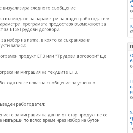
Д
з
се визуализира следното съобщение:
0
 за въвеждане на параметри на даден работодател/
 параметри, програмата предоставя възможност за
К
кт за ЕТЗ/Трудови договори.
0
 за избор на папка, в която са съхранявани
укти записи:
П
О
програмен продукт ЕТЗ или "Трудови договори" ще
б
0
огреса на миграция на текущите ЕТЗ.
Н
аботодател се показва съобщение за успешно
н
и
0
въведен работодател:
S
нието за миграция на данни от стар продукт не се
с
е извърши по всяко време чрез избор на бутон
т
1