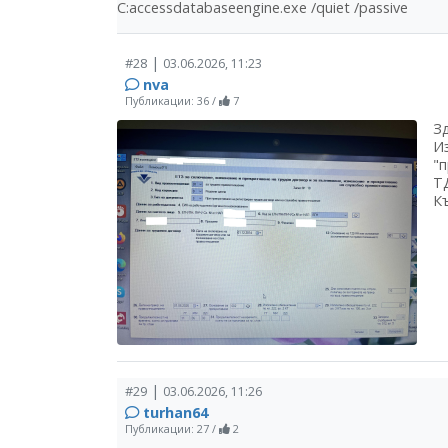
C:accessdatabaseengine.exe /quiet /passive
|
#28
03.06.2026, 11:23
nva
Публикации: 36
/
7
З
И
"п
Т
К
|
#29
03.06.2026, 11:26
turhan64
Публикации: 27
/
2