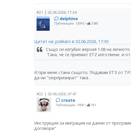
|
#21
02.06.2026, 17:34
delphine
Публикации: 13095
/
2580
Цитат на: polikaro в 02.06.2026, 17:30
Също си изгубих версия 1.08 на личното 
Така, че се приемат ЕТZ изготвени и от 
И при мене стана същото. Подавам ЕТЗ от ТРЗ
да ни "сюрпризират" така .
|
#22
03.06.2026, 07:47
create
Публикации: 1908
/
391
Инструкция за миграция на данни от програме
договори"