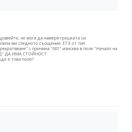
дравейте, не мога да намеря грешката си.
злиза ми следното съощение: ЕТЗ от тип
рекратяване" с причина "001" изисква в поле "Начало на
Д" ДА ИМА СТОЙНОСТ
ъде е това поле?