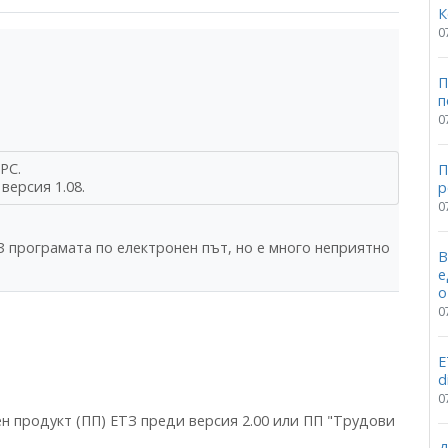
К
0
П
п
0
РС.
П
версия 1.08.
p
0
 програмата по електронен път, но е много неприятно
В
е
о
0
Е
d
0
н продукт (ПП) ЕТЗ преди версия 2.00 или ПП "Трудови