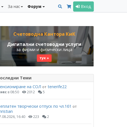
и
За нас
Форум
Вход
Счетоводна Кантора КиК
Дигитални счетоводни услуги
за фирми и физически лица
тук »
оследни Теми
енсиониране на СОЛ
tenerife22
от
нес
в 08:50
2012
5
еплатен творчески отпуск по чл.161
от
hristian
7.08.2026, 16:40
223
2