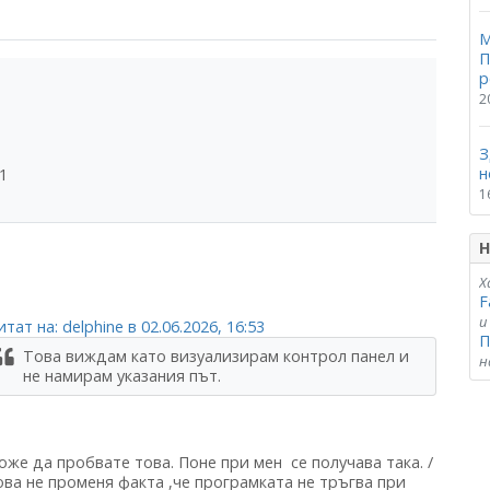
М
П
р
2
З
н
1
1
Н
Х
F
и
тат на: delphine в 02.06.2026, 16:53
П
Това виждам като визуализирам контрол панел и
н
не намирам указания път.
же да пробвате това. Поне при мен се получава така. /
ова не променя факта ,че програмката не тръгва при