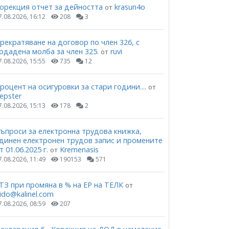
орекция отчет за дейността
krasun4o
от
7.08.2026, 16:12
208
3
рекратяване на договор по член 326, с
одадена молба за член 325.
ruvi
от
7.08.2026, 15:55
735
12
роцент на осигуровки за стари години....
от
epster
7.08.2026, 15:13
178
2
ъпроси за електронна трудова книжка,
динен електронен трудов запис и промените
т 01.06.2025 г.
Kremenasis
от
7.08.2026, 11:49
190153
571
ТЗ при промяна в % на ЕР на ТЕЛК
от
ido@kalinel.com
7.08.2026, 08:59
207