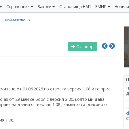
Справочник
Закони
Становища НАП
ЗМИП
Новин
чни, майчинство
Отговор
П
П
читано от 01.06.2026 по старата версия 1.08 и го прие
Д
аз от 29 май се боря с версия 2,00. която ми дава
ане на данни от версия 1.08 , каквито са описани от
Н
c
0
я 1.08.