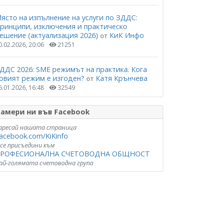
ясто на изпълнение на услуги по ЗДДС:
ринципи, изключения и практическо
ешение (актуализация 2026)
КиК Инфо
от
0.02.2026, 20:06
21251
ДДС 2026: SME режимът на практика. Кога
овият режим е изгоден?
Катя Крънчева
от
6.01.2026, 16:48
32549
амери ни във Facebook
аресай нашата страница
acebook.com/KiKinfo
 се присъедини към
РОФЕСИОНАЛНА СЧЕТОВОДНА ОБЩНОСТ
ай-голямата счетоводна група