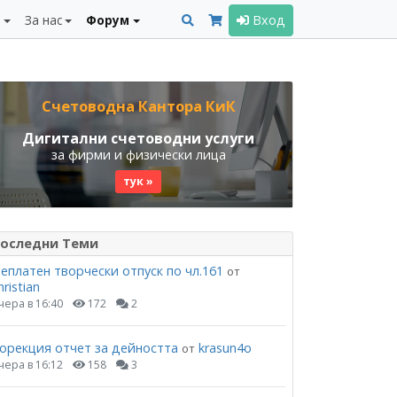
и
За нас
Форум
Вход
Счетоводна Кантора КиК
Дигитални счетоводни услуги
за фирми и физически лица
тук »
оследни Теми
еплатен творчески отпуск по чл.161
от
hristian
чера в 16:40
172
2
орекция отчет за дейността
krasun4o
от
чера в 16:12
158
3