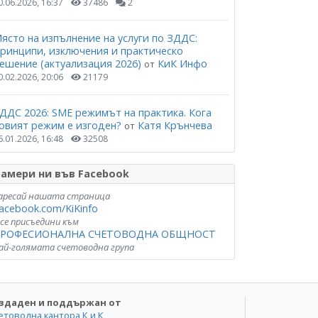
0.06.2026, 16:37
37486
2
ясто на изпълнение на услуги по ЗДДС:
ринципи, изключения и практическо
ешение (актуализация 2026)
КиК Инфо
от
0.02.2026, 20:06
21179
ДДС 2026: SME режимът на практика. Кога
овият режим е изгоден?
Катя Крънчева
от
6.01.2026, 16:48
32508
амери ни във Facebook
аресай нашата страница
acebook.com/KiKinfo
 се присъедини към
РОФЕСИОНАЛНА СЧЕТОВОДНА ОБЩНОСТ
ай-голямата счетоводна група
здаден и поддържан от
етоводна кантора К и К