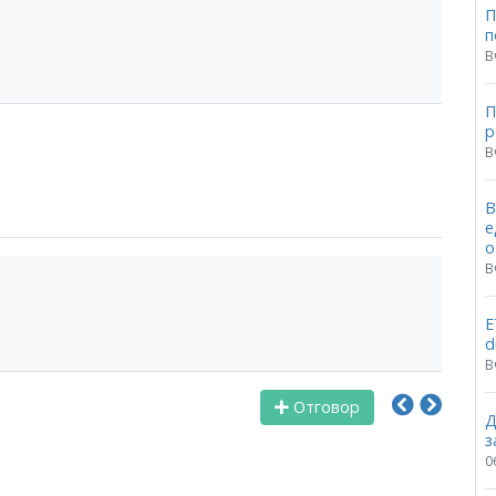
П
п
В
П
p
В
В
е
о
В
Е
d
В
Отговор
Д
з
0