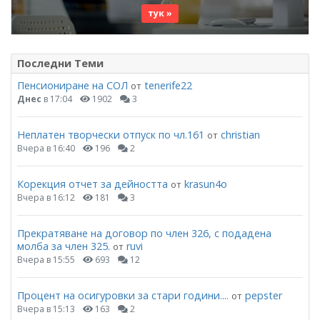
тук »
Последни Теми
Пенсиониране на СОЛ
tenerife22
от
Днес
в 17:04
1902
3
Неплатен творчески отпуск по чл.161
christian
от
Вчера в 16:40
196
2
Корекция отчет за дейността
krasun4o
от
Вчера в 16:12
181
3
Прекратяване на договор по член 326, с подадена
молба за член 325.
ruvi
от
Вчера в 15:55
693
12
Процент на осигуровки за стари години....
pepster
от
Вчера в 15:13
163
2