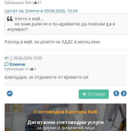
Публикации: 964
/
87
Цитат на: Еленче в 09.06.2026, 10:34
Което е май...
не знам дали не е по-адекватно да поискам да я
анулират?
Разход в май, за целите на ЗДДС в месец юни.
|
#5
09.06.2026, 15:35
Еленче
Публикации: 6
/
0
Благодаря, че отделихте от времето си!
Отговор
Счетоводна Кантора КиК
Дигитални счетоводни услуги
за фирми и физически лица