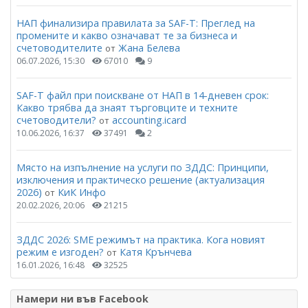
НАП финализира правилата за SAF-T: Преглед на
промените и какво означават те за бизнеса и
счетоводителите
Жана Белева
от
06.07.2026, 15:30
67010
9
SAF-T файл при поискване от НАП в 14-дневен срок:
Какво трябва да знаят търговците и техните
счетоводители?
accounting.icard
от
10.06.2026, 16:37
37491
2
Място на изпълнение на услуги по ЗДДС: Принципи,
изключения и практическо решение (актуализация
2026)
КиК Инфо
от
20.02.2026, 20:06
21215
ЗДДС 2026: SME режимът на практика. Кога новият
режим е изгоден?
Катя Крънчева
от
16.01.2026, 16:48
32525
Намери ни във Facebook