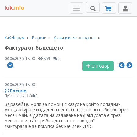
kik
.info
КиК Форум
Раздели
Данъци и счетоводство
Фактура от бъдещето
08.06.2026, 18:00
869
5
Отговор
08.06.2026, 18:00
Еленче
Публикации: 6
/
0
Здравейте, моля за помощ с казус на който попаднах.
Ако фактура е издадена с дата на данъчно събитие през
месец май, а датата на издаване на фактурата е през
месец юни, как трябва да се осчетоводи?
Фактурата е за покупка без начилен ДДС.