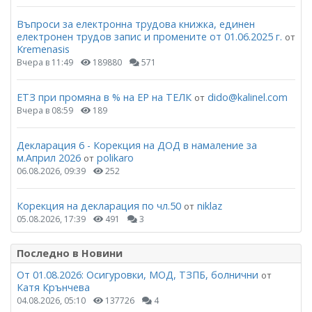
Въпроси за електронна трудова книжка, единен
електронен трудов запис и промените от 01.06.2025 г.
от
Kremenasis
Вчера в 11:49
189880
571
ЕТЗ при промяна в % на ЕР на ТЕЛК
dido@kalinel.com
от
Вчера в 08:59
189
Декларация 6 - Корекция на ДОД в намаление за
м.Април 2026
polikaro
от
06.08.2026, 09:39
252
Корекция на декларация по чл.50
niklaz
от
05.08.2026, 17:39
491
3
Последно в Новини
От 01.08.2026: Осигуровки, МОД, ТЗПБ, болнични
от
Катя Крънчева
04.08.2026, 05:10
137726
4