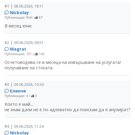
|
#1
08.06.2026, 18:11
Nickolay
Публикации: 964
/
87
В месец юни.
|
#2
09.06.2026, 09:51
Magrat
Публикации: 731
/
145
Осчетоводява се в месеца на извършване на услугата/
получаване на стоката.
|
#3
09.06.2026, 10:34
Еленче
Публикации: 6
/
0
Което е май...
не знам дали не е по-адекватно да поискам да я анулират?
|
#4
09.06.2026, 11:24
Nickolay