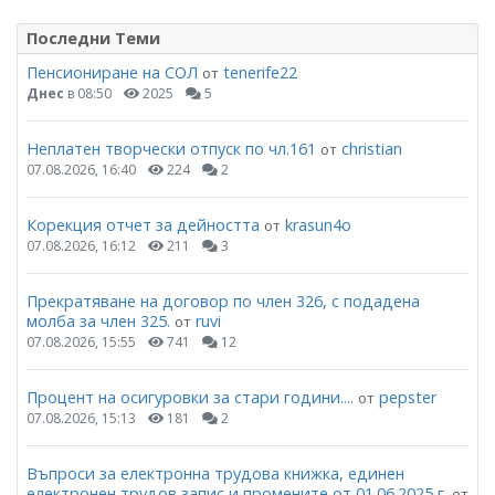
Последни Теми
Пенсиониране на СОЛ
tenerife22
от
Днес
в 08:50
2025
5
Неплатен творчески отпуск по чл.161
christian
от
07.08.2026, 16:40
224
2
Корекция отчет за дейността
krasun4o
от
07.08.2026, 16:12
211
3
Прекратяване на договор по член 326, с подадена
молба за член 325.
ruvi
от
07.08.2026, 15:55
741
12
Процент на осигуровки за стари години....
pepster
от
07.08.2026, 15:13
181
2
Въпроси за електронна трудова книжка, единен
електронен трудов запис и промените от 01.06.2025 г.
от