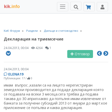
kik
.info
КиК Форум
Раздели
Данъци и счетоводство
Декларация на триемсечие
24.04.2013, 00:04
4264
1
Отговор
24.04.2013, 00:04
ELENA19
Публикации: 17
/
0
имам въпрос ,казали са на лицето нерегистриран
земеделски производител да подаде декларация която
се подавала на всеки 3 месеца.сега трябва да подава
такава до 30 април.какво да попълня имам извлечение от
банката за получени субсидий 2013 от януари до март.кое
приложение се попълва и каква декларация.