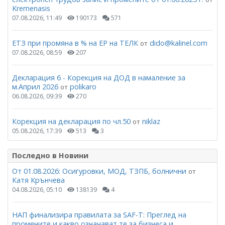
Kremenasis
07.08.2026, 11:49
190173
571
ЕТЗ при промяна в % на ЕР на ТЕЛК
dido@kalinel.com
от
07.08.2026, 08:59
207
Декларация 6 - Корекция на ДОД в намаление за
м.Април 2026
polikaro
от
06.08.2026, 09:39
270
Корекция на декларация по чл.50
niklaz
от
05.08.2026, 17:39
513
3
Последно в Новини
От 01.08.2026: Осигуровки, МОД, ТЗПБ, болнични
от
Катя Крънчева
04.08.2026, 05:10
138139
4
НАП финализира правилата за SAF-T: Преглед на
промените и какво означават те за бизнеса и