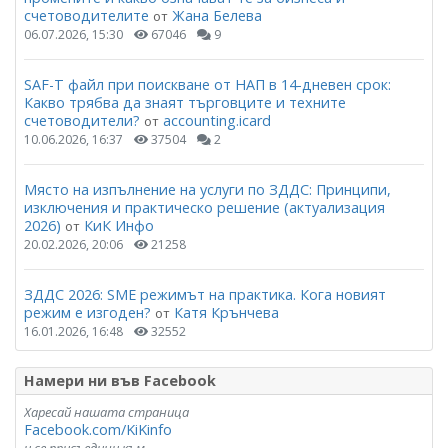
счетоводителите
Жана Белева
от
06.07.2026, 15:30
67046
9
SAF-T файл при поискване от НАП в 14-дневен срок:
Какво трябва да знаят търговците и техните
счетоводители?
accounting.icard
от
10.06.2026, 16:37
37504
2
Място на изпълнение на услуги по ЗДДС: Принципи,
изключения и практическо решение (актуализация
2026)
КиК Инфо
от
20.02.2026, 20:06
21258
ЗДДС 2026: SME режимът на практика. Кога новият
режим е изгоден?
Катя Крънчева
от
16.01.2026, 16:48
32552
Намери ни във Facebook
Харесай нашата страница
Facebook.com/KiKinfo