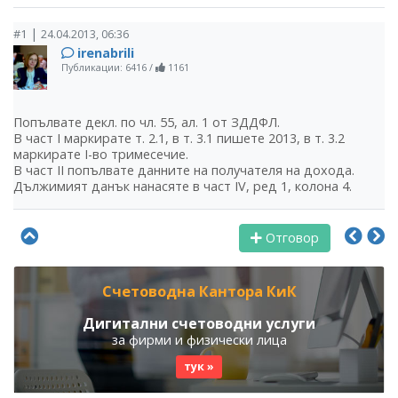
|
#1
24.04.2013, 06:36
irenabrili
Публикации: 6416
/
1161
Попълвате декл. по чл. 55, ал. 1 от ЗДДФЛ.
В част І маркирате т. 2.1, в т. 3.1 пишете 2013, в т. 3.2
маркирате І-во тримесечие.
В част ІІ попълвате данните на получателя на дохода.
Дължимият данък нанасяте в част ІV, ред 1, колона 4.
Отговор
Счетоводна Кантора КиК
Дигитални счетоводни услуги
за фирми и физически лица
тук »