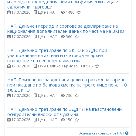
и аренда на земеделска земя при физически лица и
еднолични търговци
17.07.2026
ЦУ на НАП
1480
НАП: Данъчен период и срокове за деклариране на
националния допълнителен данък по част Vа на ЗКПО
17.07.2026
ЦУ на НАП
560
НАП: Данъчно третиране по ЗКПО и ЗДДС при
унищожаване на активи и счетоводен архив
вследствие на непреодолима сила
17.07.2026
ОУИ Велико Търново
578
НАП: Признаване за данъчни цели на разход за гориво
при плащане по банкова сметка на трето лице по чл. 10,
ал. 2 ЗКПО
17.07.2026
ЦУ на НАП
736
НАП: Данъчно третиране по ЗДДФЛ на възстановени
осигурителни вноски от чужбина
17.07.2026
ЦУ на НАП
150
Всички становища от НАП