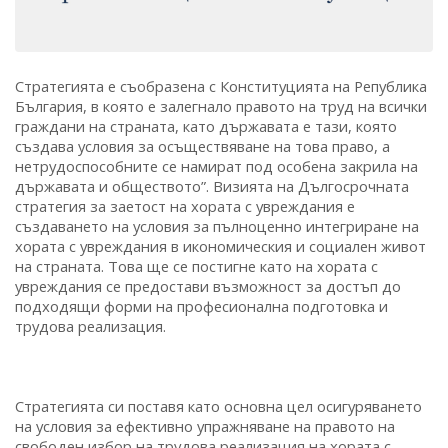
Стратегията е съобразена с Конституцията на Република
България, в която е залегнало правото на труд на всички
граждани на страната, като държавата е тази, която
създава условия за осъществяване на това право, а
нетрудоспособните се намират под особена закрила на
държавата и обществото”. Визията на Дългосрочната
стратегия за заетост на хората с увреждания е
създаването на условия за пълноценно интегриране на
хората с увреждания в икономическия и социален живот
на страната. Това ще се постигне като на хората с
увреждания се предостави възможност за достъп до
подходящи форми на професионална подготовка и
трудова реализация.
Стратегията си поставя като основна цел осигуряването
на условия за ефективно упражняване на правото на
свободен избор на трудова реализация на хората с