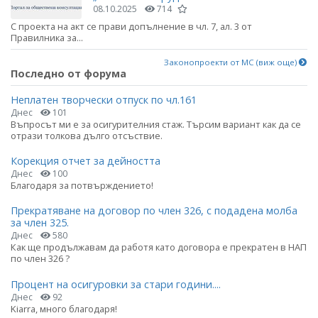
08.10.2025
714
С проекта на акт се прави допълнение в чл. 7, ал. 3 от
Правилника за...
Законопроекти от МС (виж още)
Последно от форума
Неплатен творчески отпуск по чл.161
Днес
101
Въпросът ми е за осигурителния стаж. Търсим вариант как да се
отрази толкова дълго отсъствие.
Корекция отчет за дейността
Днес
100
Благодаря за потвърждението!
Прекратяване на договор по член 326, с подадена молба
за член 325.
Днес
580
Как ще продължавам да работя като договора е прекратен в НАП
по член 326 ?
Процент на осигуровки за стари години....
Днес
92
Kiarra, много благодаря!