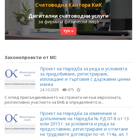
Счетоводна Кантора КиК
Дигитални счетоводни услуги
за фирми и физически лица
тук »
Законопроекти от МС
Проект на Наредба за реда и условията
за придобиване, регистриране,
изплащане и търговия с държавни ценни
книжа
24.10.2025
675
С оглед присъединяването на страната ни към еврозоната,
респективно участието на БНБ в определянето и...
Проект на Наредба за изменение и
допълнение на Наредба № РД 07-8 от 13
юли 2015 г. за условията и реда за
предоставяне, регистриране и отчитане
на трудовите договори по чл. 114а, ал. 1