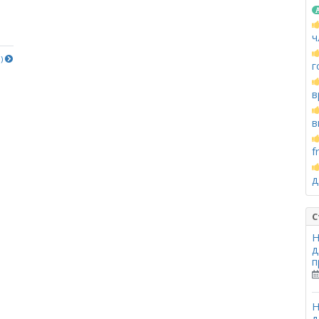
ч
е)
г
в
в
f
д
С
Н
д
п
Н
д