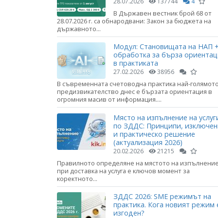
28.07.2026
137744
4
В Държавен вестник брой 68 от
28.07.2026 г. са обнародвани: Закон за бюджета на
държавното...
Модул: Становищата на НАП +
обработка за бърза ориента
в практиката
27.02.2026
38956
В съвременната счетоводна практика най-голямот
предизвикателство днес е бързата ориентация в
огромния масив от информация....
Място на изпълнение на услуг
по ЗДДС: Принципи, изключе
и практическо решение
(актуализация 2026)
20.02.2026
21215
Правилното определяне на мястото на изпълнени
при доставка на услуга е ключов момент за
коректното...
ЗДДС 2026: SME режимът на
практика. Кога новият режим 
изгоден?