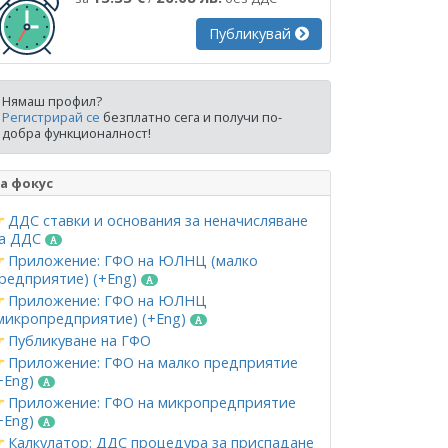
Публикувай
Нямаш профил?
Регистрирай се
безплатно сега и получи по-
добра функционалност!
а фокус
ДДС ставки и основания за неначисляване
а ДДС
Приложение: ГФО на ЮЛНЦ (малко
редприятие) (+Eng)
Приложение: ГФО на ЮЛНЦ
микропредприятие) (+Eng)
Публикуване на ГФО
Приложение: ГФО на малко предприятие
+Eng)
Приложение: ГФО на микропредприятие
+Eng)
Калкулатор: ДДС процедура за приспадане