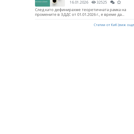
16.01.2026
32525
След като дефинирахме теоретичната рамка на
промените в ЗДДС от 01.01.2026 г., е време да...
Статии от КиК (виж ощ