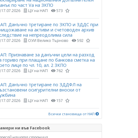
анък по част Vа на ЗКПО
17.07.2026
ЦУ на НАП
573
АП: Данъчно третиране по ЗКПО и ЗДДС при
нищожаване на активи и счетоводен архив
следствие на непреодолима сила
17.07.2026
ОУИ Велико Търново
592
АП: Признаване за данъчни цели на разход
а гориво при плащане по банкова сметка на
рето лице по чл. 10, ал. 2 ЗКПО
17.07.2026
ЦУ на НАП
762
АП: Данъчно третиране по ЗДДФЛ на
ъзстановени осигурителни вноски от
ужбина
17.07.2026
ЦУ на НАП
157
Всички становища от НАП
амери ни във Facebook
аресай нашата страница