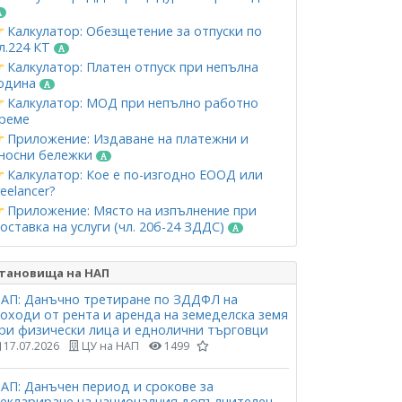
Калкулатор: Обезщетение за отпуски по
л.224 КТ
Калкулатор: Платен отпуск при непълна
одина
Калкулатор: МОД при непълно работно
реме
Приложение: Издаване на платежни и
носни бележки
Калкулатор: Кое е по-изгодно ЕООД или
reelancer?
Приложение: Място на изпълнение при
оставка на услуги (чл. 20б-24 ЗДДС)
тановища на НАП
АП: Данъчно третиране по ЗДДФЛ на
оходи от рента и аренда на земеделска земя
ри физически лица и еднолични търговци
17.07.2026
ЦУ на НАП
1499
АП: Данъчен период и срокове за
еклариране на националния допълнителен