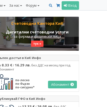
ни
За нас
Форум
Вход
Счетоводна Кантора КиК
Дигитални счетоводни услуги
за фирми и физически лица
тук »
ълен достъп в КиК Инфо
8.33 €
16.29 лв.
а
/
без ДДС на месец при год.
бонамент
по-лесно
по-бързо
Абонамент
по-сигурно*
убликувай ГФО в КиК Инфо
13.33 €
26.08 лв.
за
/
без ДДС