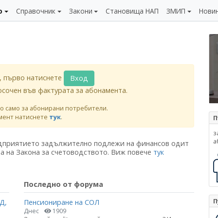
о
Справочник
Закони
Становища НАП
ЗМИП
Нови
, първо натиснете
Вход
осочен във фактурата за абонамента.
о само за абонирани потребители.
мент натиснете
тук
.
П
з
а
едприятието задължително подлежи на финансов одит
а на Закона за счетоводството. Виж повече
тук
Последно от форума
П
Д,
Пенсиониране на СОЛ
Днес
1909