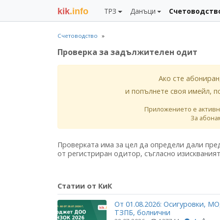
kik
.info
ТРЗ
Данъци
Счетоводств
Счетоводство
Проверка за задължителен одит
Ако сте абониран
и попълнете своя имейл, п
Приложението е активн
За абона
Проверката има за цел да определи дали пр
от регистриран одитор, съгласно изискваният
Статии от КиК
От 01.08.2026: Осигуровки, МО
ТЗПБ, болнични