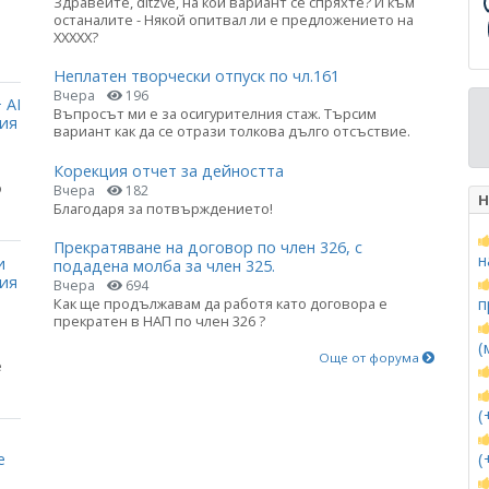
Здравейте, ditzve, на кой вариант се спряхте? И към
останалите - Някой опитвал ли е предложението на
ХХХХХ?
Неплатен творчески отпуск по чл.161
Вчера
196
 AI
Въпросът ми е за осигурителния стаж. Търсим
ция
вариант как да се отрази толкова дълго отсъствие.
Корекция отчет за дейността
о
Вчера
182
Н
Благодаря за потвърждението!
Прекратяване на договор по член 326, с
н
и
подадена молба за член 325.
ния
Вчера
694
Как ще продължавам да работя като договора е
п
прекратен в НАП по член 326 ?
(
Още от форума
е
(
е
(