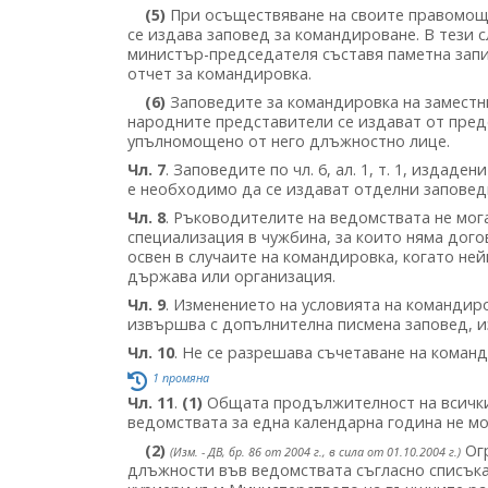
(5)
При осъществяване на своите правомощ
се издава заповед за командироване. В тези 
министър-председателя съставя паметна запис
отчет за командировка.
(6)
Заповедите за командировка на заместн
народните представители се издават от пре
упълномощено от него длъжностно лице.
Чл. 7
. Заповедите по чл. 6, ал. 1, т. 1, издад
е необходимо да се издават отделни заповед
Чл. 8
. Ръководителите на ведомствата не мог
специализация в чужбина, за които няма дог
освен в случаите на командировка, когато не
държава или организация.
Чл. 9
. Изменението на условията на командиро
извършва с допълнителна писмена заповед, изд
Чл. 10
. Не се разрешава съчетаване на коман
1 промяна
Чл. 11
.
(1)
Общата продължителност на всички
ведомствата за една календарна година не м
(2)
Огр
(Изм. - ДВ, бр. 86 от 2004 г., в сила от 01.10.2004 г.)
длъжности във ведомствата съгласно списъка