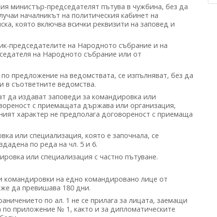
ия министър-председателят пътува в чужбина, без да
случаи началникът на политическия кабинет на
ка, която включва всички реквизити на заповед и
ик-председателите на Народното събрание и на
дседателя на Народното събрание или от
ени по предложение на ведомствата, се изпълняват, без да
и в съответните ведомства.
ат да издават заповеди за командировка или
овореност с приемащата държава или организация,
йният характер не предполага договореност с приемаща
вка или специализация, която е започнала, се
адена по реда на чл. 5 и 6.
дировка или специализация с частно пътуване.
 командировки на едно командировано лице от
оже да превишава 180 дни.
аничението по ал. 1 не се прилага за лицата, заемащи
 по приложение № 1, както и за дипломатическите