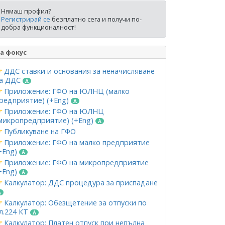
Нямаш профил?
Регистрирай се
безплатно сега и получи по-
добра функционалност!
а фокус
ДДС ставки и основания за неначисляване
а ДДС
Приложение: ГФО на ЮЛНЦ (малко
редприятие) (+Eng)
Приложение: ГФО на ЮЛНЦ
микропредприятие) (+Eng)
Публикуване на ГФО
Приложение: ГФО на малко предприятие
+Eng)
Приложение: ГФО на микропредприятие
+Eng)
Калкулатор: ДДС процедура за приспадане
Калкулатор: Обезщетение за отпуски по
л.224 КТ
Калкулатор: Платен отпуск при непълна