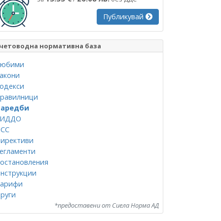
Публикувай
четоводна нормативна база
юбими
акони
одекси
равилници
аредби
СИДДО
СС
ирективи
егламенти
остановления
нструкции
арифи
руги
*предоставени от Сиела Норма АД