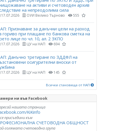
АП: Данъчно третиране по ЗКПО и ЗДДС при
нищожаване на активи и счетоводен архив
следствие на непреодолима сила
17.07.2026
ОУИ Велико Търново
555
АП: Признаване за данъчни цели на разход
а гориво при плащане по банкова сметка на
рето лице по чл. 10, ал. 2 ЗКПО
17.07.2026
ЦУ на НАП
694
АП: Данъчно третиране по ЗДДФЛ на
ъзстановени осигурителни вноски от
ужбина
17.07.2026
ЦУ на НАП
145
Всички становища от НАП
амери ни във Facebook
аресай нашата страница
acebook.com/KiKinfo
 се присъедини към
РОФЕСИОНАЛНА СЧЕТОВОДНА ОБЩНОСТ
ай-голямата счетоводна група