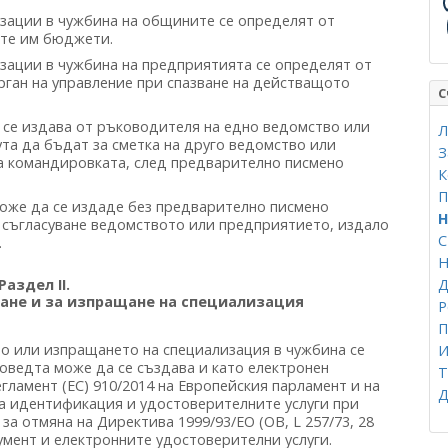
зации в чужбина на общините се определят от
те им бюджети.
зации в чужбина на предприятията се определят от
рган на управление при спазване на действащото
С
 се издава от ръководителя на едно ведомство или
Л
ута да бъдат за сметка на друго ведомство или
З
а командировката, след предварително писмено
К
П
може да се издаде без предварително писмено
Н
о съгласуване ведомството или предприятието, издало
.
Н
Д
Раздел II.
ане и за изпращане на специализация
Р
П
 или изпращането на специализация в чужбина се
И
оведта може да се създава и като електронен
Т
гламент (ЕС) 910/2014 на Европейския парламент и на
Д
та идентификация и удостоверителните услуги при
а отмяна на Директива 1999/93/ЕО (ОВ, L 257/73, 28
окумент и електронните удостоверителни услуги.