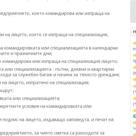
редприятието, което командирова или изпраща на
Н
и на лицето, което се изпраща на специализация,
а командировката или специализацията в календарни
н
ните и празничните дни;
п
се командирова или изпраща на специализация лицето;
а или специализацията - пътни, дневни и квартирни
(
зходи за служебен багаж и начина за тяхното уреждане;
на лицето, изпратено на специализация;
ршрут;
(
ката или специализацията;
(
нкретните условия на командировката или
 подпис на лицето, издаващо заповедта, и печат на
ч
редприятието, за чиято сметка са разходите за