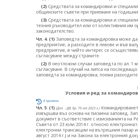
(2)
Средствата за командировки и специали
общинските съвети при приемане на годишни
(3)
Средствата за командировки и специали
техния ръководител или от колективния им о
законодателство.
Чл. 4
.
(1)
Заповедта за командировка може да
предприятие, а разходите в левове и във вал
предприятие, в чийто интерес се осъществяв
съгласуване между страните.
(2)
В неотложни случаи заповедта по ал. 1 
съгласуване. В случай на липса на последващ
заповедта за командировка, поема разходите
Условия и ред за командиров
4 промени
Чл. 5
.
(1)
Командироването
(Доп. - ДВ, бр. 70 от 2023 г.)
извършва въз основа на писмена заповед. Зап
документ в съответствие с изискванията на Ре
Съвета от 23 юли 2014 г. относно електронна
електронни трансакции на вътрешния пазар и з
август 2014 г.) и на Закона за електронния д