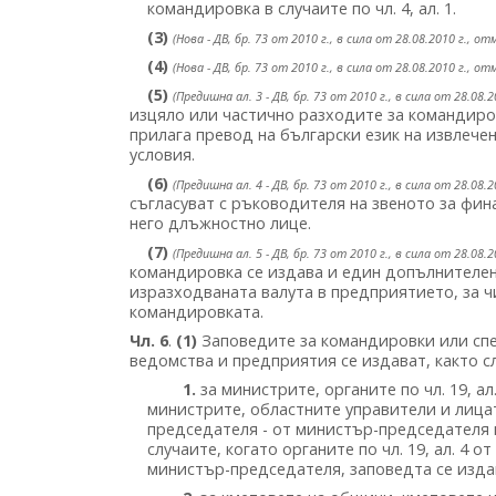
командировка в случаите по чл. 4, ал. 1.
(3)
(Нова - ДВ, бр. 73 от 2010 г., в сила от 28.08.2010 г., отм.
(4)
(Нова - ДВ, бр. 73 от 2010 г., в сила от 28.08.2010 г., отм.
(5)
(Предишна ал. 3 - ДВ, бр. 73 от 2010 г., в сила от 28.08.2
изцяло или частично разходите за командиров
прилага превод на български език на извлече
условия.
(6)
(Предишна ал. 4 - ДВ, бр. 73 от 2010 г., в сила от 28.08.2
съгласуват с ръководителя на звеното за фи
него длъжностно лице.
(7)
(Предишна ал. 5 - ДВ, бр. 73 от 2010 г., в сила от 28.08.2
командировка се издава и един допълнителен 
изразходваната валута в предприятието, за 
командировката.
Чл. 6
.
(1)
Заповедите за командировки или сп
ведомства и предприятия се издават, както с
1.
за министрите, органите по чл. 19, а
министрите, областните управители и лицат
председателя - от министър-председателя 
случаите, когато органите по чл. 19, ал. 4 
министър-председателя, заповедта се изда