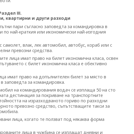
боти.
Раздел III.
ни, квартирни и други разходи
пътни пари съгласно заповедта за командировка в
 по най-краткия или икономически най-изгодния
самолет, влак, лек автомобил, автобус, кораб или с
елни превозни средства.
ите лица имат право на билет икономична класа, освен
пътуването с билет икономична класа е обективно
ица имат право на допълнителен билет за място в
о в заповедта за командировка.
омобил на командирования водач се изплаща 50 на сто
ната дестинация за покриване на транспортните
тойността на изразходваното гориво по разходни
рното превозно средство, съпътстващите такси за
томобила.
овани лица, когато те ползват под някаква форма
рованите лица в чужбина се изплащат дневни и