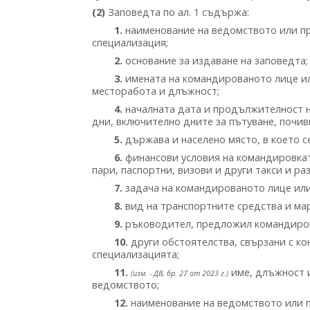
(2)
Заповедта по ал. 1 съдържа:
1.
наименование на ведомството или п
специализация;
2.
основание за издаване на заповедта;
3.
имената на командированото лице ил
месторабота и длъжност;
4.
началната дата и продължителност н
дни, включително дните за пътуване, почив
5.
държава и населено място, в което 
6.
финансови условия на командировкат
пари, паспортни, визови и други такси и ра
7.
задача на командированото лице или 
8.
вид на транспортните средства и ма
9.
ръководител, предложил командиров
10.
други обстоятелства, свързани с ко
специализацията;
11.
име, длъжност и
(изм. - ДВ, бр. 27 от 2023 г.)
ведомството;
12.
наименование на ведомството или п