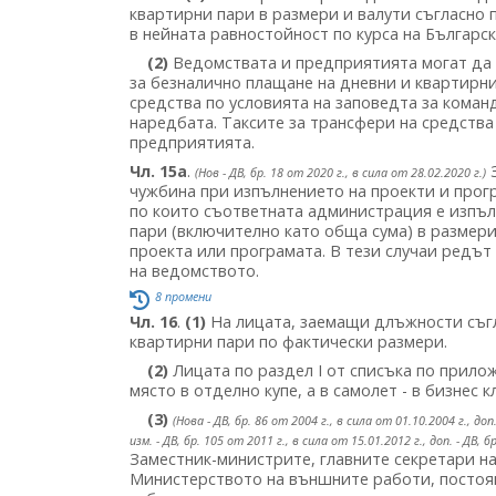
квартирни пари в размери и валути съгласно 
в нейната равностойност по курса на Българс
(2)
Ведомствата и предприятията могат да о
за безналично плащане на дневни и квартирни
средства по условията на заповедта за кома
наредбата. Таксите за трансфери на средства
предприятията.
Чл. 15а
.
З
(Нов - ДВ, бр. 18 от 2020 г., в сила от 28.02.2020 г.)
чужбина при изпълнението на проекти и програ
по които съответната администрация е изпъл
пари (включително като обща сума) в размери
проекта или програмата. В тези случаи редът
на ведомството.
8 промени
Чл. 16
.
(1)
На лицата, заемащи длъжности съгл
квартирни пари по фактически размери.
(2)
Лицата по раздел I от списъка по прило
място в отделно купе, а в самолет - в бизнес к
(3)
(Нова - ДВ, бр. 86 от 2004 г., в сила от 01.10.2004 г., доп.
изм. - ДВ, бр. 105 от 2011 г., в сила от 15.01.2012 г., доп. - ДВ, б
Заместник-министрите, главните секретари на
Министерството на външните работи, постоян