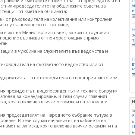
Н
а райони и кметовете на кметства - от председателя на
у
естник-председателите на общинските съвети, за
в
тници - от кмета на общината;
 - от ръководителя на колективния или контролния
ли от упълномощено от тях лице;
Н
и в акт на Министерския съвет, за които трудовият
з
тношение възниква от по-горестоящия спрямо
т
ган.
зации в чужбина на служителите във ведомства и
Н
в
 ръководителя на съответното ведомство или от
ч
едприятията - от ръководителя на предприятието или
ия президентът, вицепрезидентът и техните съпруги/
заповед за командироване. В тези случаи главният
Н
ска, която включва всички реквизити на заповед и
Х
ия председателят на Народното събрание пътува в
F
роване. В тези случаи началникът на кабинета на
и
 паметна записка, която включва всички реквизити на
П
н