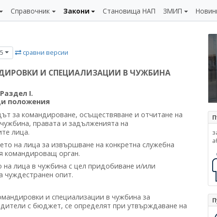
Справочник
Закони
Становища НАП
ЗМИП
Новин
сравни версии
25
НДИРОВКИ И СПЕЦИАЛИЗАЦИИ В ЧУЖБИНА
Раздел I.
и положения
едът за командироване, осъществяване и отчитане на
П
чужбина, правата и задълженията на
те лица.
з
а
ето на лица за извършване на конкретна служебна
я командироващ орган.
 на лица в чужбина с цел придобиване и/или
а чуждестранен опит.
омандировки и специализации в чужбина за
П
дители с бюджет, се определят при утвърждаване на