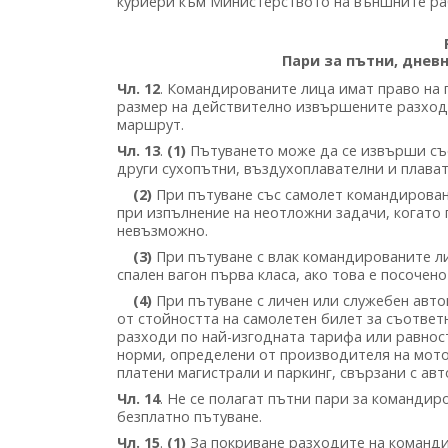
куриери към Министерството на външните ра
Пари за пътни, днев
Чл. 12
. Командированите лица имат право на 
размер на действително извършените разходи
маршрут.
Чл. 13
.
(1)
Пътуването може да се извърши със 
други сухопътни, въздухоплавателни и плават
(2)
При пътуване със самолет командирован
при изпълнение на неотложни задачи, когато 
невъзможно.
(3)
При пътуване с влак командированите л
спален вагон първа класа, ако това е посочен
(4)
При пътуване с личен или служебен авт
от стойността на самолетен билет за съответ
разходи по най-изгодната тарифа или равнос
норми, определени от производителя на мото
платени магистрали и паркинг, свързани с ав
Чл. 14
. Не се полагат пътни пари за командир
безплатно пътуване.
Чл. 15
.
(1)
За покриване разходите на команди