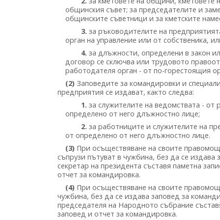
2.
за кметовете на общини, кметовете н
общинския съвет; за председателите и зам
общинските съветници и за кметските намес
3.
за ръководителите на предприятията
орган на управление или от собственика, и
4.
за длъжности, определени в закон ил
договор се сключва или трудовото правоо
работодателя орган - от по-горестоящия ор
(2)
Заповедите за командировки и специали
предприятия се издават, както следва:
1.
за служителите на ведомствата - от
определено от него длъжностно лице;
2.
за работниците и служителите на пр
от определено от него длъжностно лице.
(3)
При осъществяване на своите правомощ
съпрузи пътуват в чужбина, без да се издава 
секретар на президента съставя паметна запи
отчет за командировка.
(4)
При осъществяване на своите правомощ
чужбина, без да се издава заповед за команди
председателя на Народното събрание съставя
заповед и отчет за командировка.