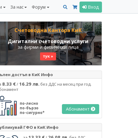
и
За нас
Форум
Вход
Счетоводна Кантора КиК
Дигитални счетоводни услуги
за фирми и физически лица
тук »
ълен достъп в КиК Инфо
8.33 €
16.29 лв.
а
/
без ДДС на месец при год.
бонамент
по-лесно
по-бързо
Абонамент
по-сигурно*
убликувай ГФО в КиК Инфо
13.33 €
26.08 лв.
за
/
без ДДС