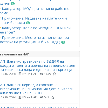
одина
Калкулатор: МОД при непълно работно
реме
Приложение: Издаване на платежни и
носни бележки
Калкулатор: Кое е по-изгодно ЕООД или
reelancer?
Приложение: Място на изпълнение при
оставка на услуги (чл. 20б-24 ЗДДС)
тановища на НАП
АП: Данъчно третиране по ЗДДФЛ на
оходи от рента и аренда на земеделска земя
ри физически лица и еднолични търговци
17.07.2026
ЦУ на НАП
1449
АП: Данъчен период и срокове за
еклариране на националния допълнителен
анък по част Vа на ЗКПО
17.07.2026
ЦУ на НАП
543