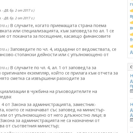
г
 - ДВ, бр. 2 от 2017 г.)
в
 - ДВ, бр. 2 от 2017 г.)
В случаите, когато приемащата страна поема
010 г.)
в
ката или специализацията, към заповедта по ал. 1 се
ние от поканата за посещение, касаещо финансовите
f
Заповедите по чл. 4, издадени от ведомствата, се
010 г.)
д
нансово-стопански дейности или с упълномощено от
С
В случаите по чл. 4, ал. 1 от заповедта за
010 г.)
оригинален екземпляр, който се прилага към отчета за
Н
чиято сметка са извършени разходите за
д
п
ециализации в чужбина на ръководителите на
ледва:
л. 4 от Закона за администрацията, заместник-
Н
д
а, които се назначават със заповед на министър-
д
или от упълномощено от него длъжностно лице; в
от Закона за администрацията не са назначени от
ва от съответния министър;