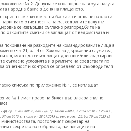
приложение № 2. Допуска се изплащане на друга валута
ката народна банка в деня на плащането.
ткриват сметки в местни банки за издаване на карти
 пари, като отчетността на разходваните валутни
ндировка се извършва съгласно разпоредбите на
 по откритите сметки се заплащат от ведомствата и
а покриване на разходите на командированите лица в
ми по чл. 21, ал. 4 от Закона за държавния служител,
нител, могат да се изплащат дневни и/или квартирни
те съгласно условията и в рамките на средствата по
 за отчетност и контрол се определя от ръководителя
асно списъка по приложение № 1, се изплащат
жение № 1 имат право на билет във влак за спално
ласа.
 - ДВ, бр. 36 от 2005 г., доп. - ДВ, бр. 64 от 2008 г., в сила от 01.07.2008 г.,
р. 57 от 2015 г., в сила от 28.07.2015 г., изм. и доп. - ДВ, бр. 70 от 2023 г.)
 министерствата, постоянният секретар на
ният секретар на отбраната, началниците на