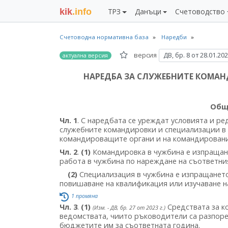
kik
.info
ТРЗ
Данъци
Счетоводство
Счетоводна нормативна база
Наредби
версия
ДВ, бр. 8 от 28.01.20
актуална версия
НАРЕДБА ЗА СЛУЖЕБНИТЕ КОМА
Общ
Чл. 1
. С наредбата се уреждат условията и р
служебните командировки и специализации в 
командироващите органи и на командировани
Чл. 2
.
(1)
Командировка в чужбина е изпращан
работа в чужбина по нареждане на съответни
(2)
Специализация в чужбина е изпращането
повишаване на квалификация или изучаване н
1 промяна
Чл. 3
.
(1)
Средствата за к
(Изм. - ДВ, бр. 27 от 2023 г.)
ведомствата, чиито ръководители са разпоре
бюджетите им за съответната година.