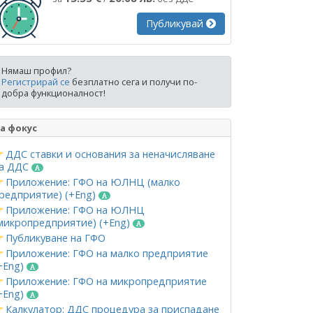
Публикувай
Нямаш профил?
Регистрирай се
безплатно сега и получи по-
добра функционалност!
а фокус
ДДС ставки и основания за неначисляване
а ДДС
Приложение: ГФО на ЮЛНЦ (малко
редприятие) (+Eng)
Приложение: ГФО на ЮЛНЦ
микропредприятие) (+Eng)
Публикуване на ГФО
Приложение: ГФО на малко предприятие
+Eng)
Приложение: ГФО на микропредприятие
+Eng)
Калкулатор: ДДС процедура за приспадане