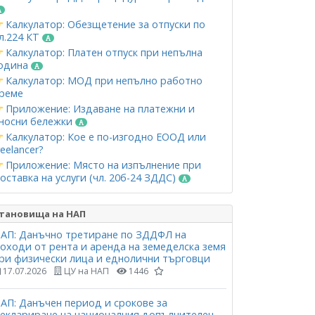
Калкулатор: Обезщетение за отпуски по
л.224 КТ
Калкулатор: Платен отпуск при непълна
одина
Калкулатор: МОД при непълно работно
реме
Приложение: Издаване на платежни и
носни бележки
Калкулатор: Кое е по-изгодно ЕООД или
reelancer?
Приложение: Място на изпълнение при
оставка на услуги (чл. 20б-24 ЗДДС)
тановища на НАП
АП: Данъчно третиране по ЗДДФЛ на
оходи от рента и аренда на земеделска земя
ри физически лица и еднолични търговци
17.07.2026
ЦУ на НАП
1446
АП: Данъчен период и срокове за
еклариране на националния допълнителен