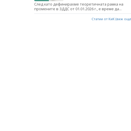
След като дефинирахме теоретичната рамка на
промените в ЗДДС от 01.01.2026 г., е време да...
Статии от КиК (виж ощ