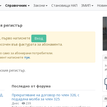
Справочник
Закони
Становища НАП
ЗМИП
Нови
я регистър
, първо натиснете
Вход
осочен във фактурата за абонамента.
о само за абонирани потребители.
мент натиснете
тук
.
П
з
а
ския регистър.
Последно от форума
Д,
Прекратяване на договор по член 326, с
П
подадена молба за член 325.
Днес
239