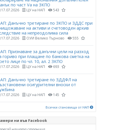
анък по част Vа на ЗКПО
17.07.2026
ЦУ на НАП
543
АП: Данъчно третиране по ЗКПО и ЗДДС при
нищожаване на активи и счетоводен архив
следствие на непреодолима сила
17.07.2026
ОУИ Велико Търново
555
АП: Признаване за данъчни цели на разход
а гориво при плащане по банкова сметка на
рето лице по чл. 10, ал. 2 ЗКПО
17.07.2026
ЦУ на НАП
693
АП: Данъчно третиране по ЗДДФЛ на
ъзстановени осигурителни вноски от
ужбина
17.07.2026
ЦУ на НАП
145
Всички становища от НАП
амери ни във Facebook
аресай нашата страница