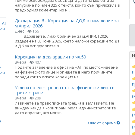
Той ме освобождава със същата дата на молбата за
напускане по член 325 с текста, който съм приложила в
предходния коментар, но н...
Декларация 6 - Корекция на ДОД в намаление за
 AI
м.Април 2026
ция
Днес
166
Здравейте, Имах болничен за м.АПРИЛ 2026
издаден на 03 юни 2026, което наложи корекции по Д1
и Д 6 за осигуровките в ...
о
Н
Корекция на декларация по чл.50
Вчера
407
и
Подайте заявление в офиса на НАП по местоживеене
н
на физическото лице и опишете в него причините,
ния
поради които искате корекция на...
п
Услеги по електронен път за физически лица в
трети страни
е
(
Вчера
209
Извинете за правописната грешка в заглавието. Не
виждам как да я коригирам. Моля, администраторите
да го оправят, ако могат.
(
е
Още от форума
(