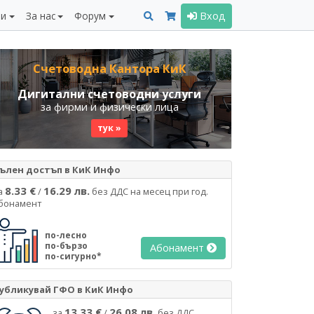
ни
За нас
Форум
Вход
Счетоводна Кантора КиК
Дигитални счетоводни услуги
за фирми и физически лица
тук »
ълен достъп в КиК Инфо
8.33 €
16.29 лв.
а
/
без ДДС на месец при год.
бонамент
по-лесно
по-бързо
Абонамент
по-сигурно*
убликувай ГФО в КиК Инфо
13.33 €
26.08 лв.
за
/
без ДДС