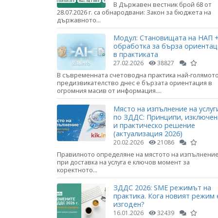
В Държавен вестник брой 68 от
28.07.2026 г. са обнародвани: Закон за бюджета на
държавното...
Модул: Становищата на НАП +
обработка за бърза ориента
в практиката
27.02.2026
38827
В съвременната счетоводна практика най-голямот
предизвикателство днес е бързата ориентация в
огромния масив от информация....
Място на изпълнение на услуг
по ЗДДС: Принципи, изключе
и практическо решение
(актуализация 2026)
20.02.2026
21086
Правилното определяне на мястото на изпълнени
при доставка на услуга е ключов момент за
коректното...
ЗДДС 2026: SME режимът на
практика. Кога новият режим 
изгоден?
16.01.2026
32439