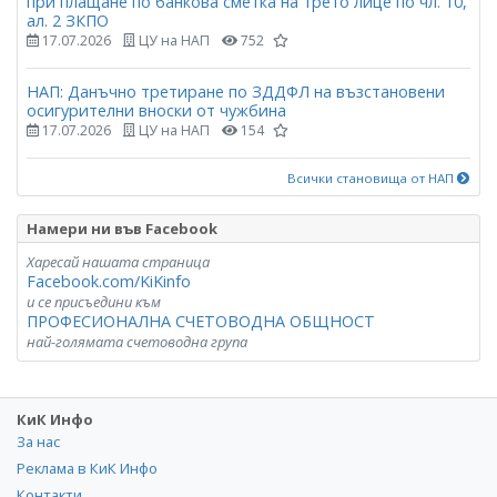
при плащане по банкова сметка на трето лице по чл. 10,
ал. 2 ЗКПО
17.07.2026
ЦУ на НАП
752
НАП: Данъчно третиране по ЗДДФЛ на възстановени
осигурителни вноски от чужбина
17.07.2026
ЦУ на НАП
154
Всички становища от НАП
Намери ни във Facebook
Харесай нашата страница
Facebook.com/KiKinfo
и се присъедини към
ПРОФЕСИОНАЛНА СЧЕТОВОДНА ОБЩНОСТ
най-голямата счетоводна група
КиК Инфо
За нас
Реклама в КиК Инфо
Контакти