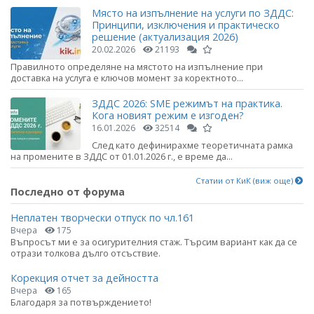
Място на изпълнение на услуги по ЗДДС:
Принципи, изключения и практическо
решение (актуализация 2026)
20.02.2026
21193
Правилното определяне на мястото на изпълнение при
доставка на услуга е ключов момент за коректното...
ЗДДС 2026: SME режимът на практика.
Кога новият режим е изгоден?
16.01.2026
32514
След като дефинирахме теоретичната рамка
на промените в ЗДДС от 01.01.2026 г., е време да...
Статии от КиК (виж още)
Последно от форума
Неплатен творчески отпуск по чл.161
Вчера
175
Въпросът ми е за осигурителния стаж. Търсим вариант как да се
отрази толкова дълго отсъствие.
Корекция отчет за дейността
Вчера
165
Благодаря за потвърждението!