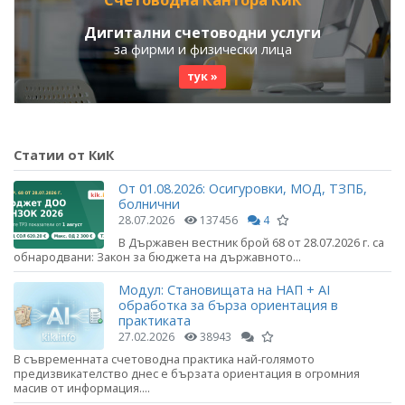
Дигитални счетоводни услуги
за фирми и физически лица
тук »
Статии от КиК
От 01.08.2026: Осигуровки, МОД, ТЗПБ,
болнични
28.07.2026
137456
4
В Държавен вестник брой 68 от 28.07.2026 г. са
обнародвани: Закон за бюджета на държавното...
Модул: Становищата на НАП + AI
обработка за бърза ориентация в
практиката
27.02.2026
38943
В съвременната счетоводна практика най-голямото
предизвикателство днес е бързата ориентация в огромния
масив от информация....