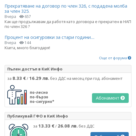
Прекратяване на договор по член 326, с подадена молба
за член 325.
Вчера
657
Как ще продължавам да работя като договора е прекратен в НАП
по член 326 ?
Процент на осигуровки за стари години....
Вчера
144
Kiarra, много благодаря!
Още от форума
Пълен достъп в КиК Инфо
8.33 €
16.29 лв.
за
/
без ДДС на месец при год. абонамент
по-лесно
по-бързо
Абонамент
по-сигурно*
Публикувай ГФО в КиК Инфо
13.33 €
26.08 лв.
за
/
без ДДС