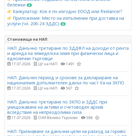
бележки
Калкулатор: Кое е по-изгодно ЕООД или freelancer?
Приложение: Място на изпълнение при доставка на
услуги (чл. 20б-24 ЗДДС)
Становища на НАП
НАП: Данъчно третиране по ЗДДФЛ на доходи от рента
и аренда на земеделска земя при физически лица и
еднолични търговци
17.07.2026
ЦУ на НАП
1491
НАП: Данъчен период и срокове за деклариране на
националния допълнителен данък по част Vа на ЗКПО
17.07.2026
ЦУ на НАП
567
НАП: Данъчно третиране по ЗКПО и ЗДДС при
унищожаване на активи и счетоводен архив
вследствие на непреодолима сила
17.07.2026
ОУИ Велико Търново
588
НАП: Признаване за данъчни цели на разход за гориво