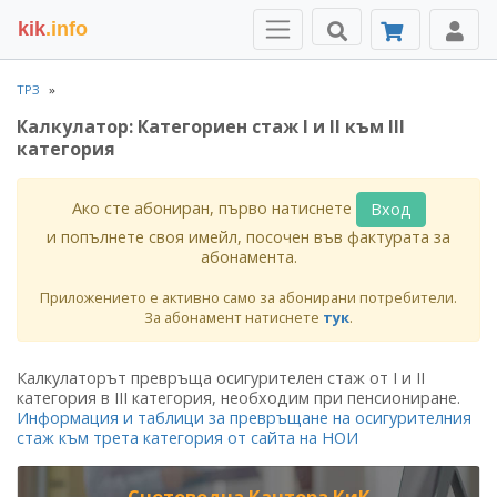
kik
.info
ТРЗ
Калкулатор: Категориен стаж I и II към III
категория
Ако сте абониран, първо натиснете
Вход
и попълнете своя имейл, посочен във фактурата за
абонамента.
Приложението е активно само за абонирани потребители.
За абонамент натиснете
тук
.
Калкулаторът превръща осигурителен стаж от I и II
категория в III категория, необходим при пенсиониране.
Информация и таблици за превръщане на осигурителния
стаж към трета категория от сайта на НОИ
Счетоводна Кантора КиК