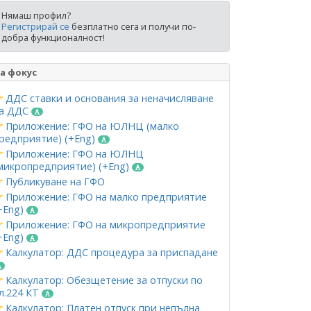
Нямаш профил?
Регистрирай се
безплатно сега и получи по-
добра функционалност!
а фокус
ДДС ставки и основания за неначисляване
а ДДС
Приложение: ГФО на ЮЛНЦ (малко
редприятие) (+Eng)
Приложение: ГФО на ЮЛНЦ
микропредприятие) (+Eng)
Публикуване на ГФО
Приложение: ГФО на малко предприятие
+Eng)
Приложение: ГФО на микропредприятие
+Eng)
Калкулатор: ДДС процедура за приспадане
Калкулатор: Обезщетение за отпуски по
л.224 КТ
Калкулатор: Платен отпуск при непълна