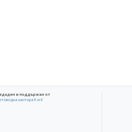
здаден и поддържан от
етоводна кантора К и К