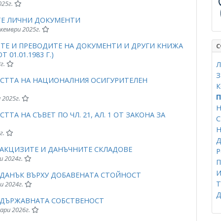
025г.
ТЕ ЛИЧНИ ДОКУМЕНТИ
екември 2025г.
ИТЕ И ПРЕВОДИТЕ НА ДОКУМЕНТИ И ДРУГИ КНИЖА
С
Т 01.01.1983 Г.)
3г.
Л
З
ОСТТА НА НАЦИОНАЛНИЯ ОСИГУРИТЕЛЕН
К
П
и 2025г.
Н
А НА СЪВЕТ ПО ЧЛ. 21, АЛ. 1 ОТ ЗАКОНА ЗА
Н
г.
Д
 АКЦИЗИТЕ И ДАНЪЧНИТЕ СКЛАДОВЕ
Р
и 2024г.
П
И
 ДАНЪК ВЪРХУ ДОБАВЕНАТА СТОЙНОСТ
Т
ни 2024г.
Д
А ДЪРЖАВНАТА СОБСТВЕНОСТ
уари 2026г.