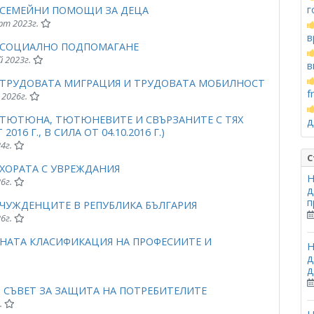
г
А СЕМЕЙНИ ПОМОЩИ ЗА ДЕЦА
арт 2023г.
в
А СОЦИАЛНО ПОДПОМАГАНЕ
й 2023г.
в
А ТРУДОВАТА МИГРАЦИЯ И ТРУДОВАТА МОБИЛНОСТ
f
 2026г.
А ТЮТЮНА, ТЮТЮНЕВИТЕ И СВЪРЗАНИТЕ С ТЯХ
д
2016 Г., В СИЛА ОТ 04.10.2016 Г.)
24г.
С
 ХОРАТА С УВРЕЖДАНИЯ
Н
26г.
д
п
 ЧУЖДЕНЦИТЕ В РЕПУБЛИКА БЪЛГАРИЯ
26г.
НАТА КЛАСИФИКАЦИЯ НА ПРОФЕСИИТЕ И
Н
д
д
 СЪВЕТ ЗА ЗАЩИТА НА ПОТРЕБИТЕЛИТЕ
.