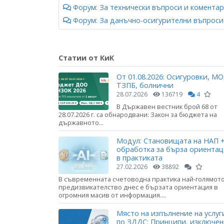
Форум: За технически въпроси и коментар
Форум: За данъчно-осигурителни въпроси 
Статии от КиК
От 01.08.2026: Осигуровки, МО
ТЗПБ, болнични
28.07.2026
136719
4
В Държавен вестник брой 68 от
28.07.2026 г. са обнародвани: Закон за бюджета на
държавното...
Модул: Становищата на НАП +
обработка за бърза ориента
в практиката
27.02.2026
38892
В съвременната счетоводна практика най-голямот
предизвикателство днес е бързата ориентация в
огромния масив от информация....
Място на изпълнение на услуг
по ЗДДС: Принципи, изключе