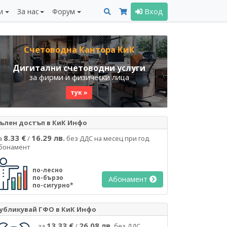
и
За нас
Форум
Вход
Счетоводна Кантора КиК
Дигитални счетоводни услуги
за фирми и физически лица
тук »
ълен достъп в КиК Инфо
8.33 €
16.29 лв.
а
/
без ДДС на месец при год.
бонамент
по-лесно
по-бързо
Абонамент
по-сигурно*
убликувай ГФО в КиК Инфо
13.33 €
26.08 лв.
за
/
без ДДС