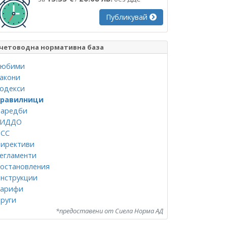
Публикувай
четоводна нормативна база
юбими
акони
одекси
равилници
аредби
СИДДО
СС
ирективи
егламенти
остановления
нструкции
арифи
руги
*предоставени от Сиела Норма АД