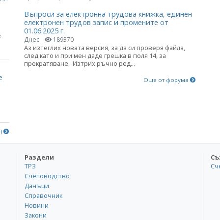
Въпроси за електронна трудова книжка, единен
електронен трудов запис и промените от
01.06.2025 г.
е
Днес
189370
Аз изтеглих новата версия, за да си проверя файла,
след като и при мен даде грешка в поля 14, за
прекратяване. Изтрих ръчно ред...
е
Още от форума
е)
Раздели
Съ
ТРЗ
Сч
Счетоводство
Данъци
Справочник
Новини
Закони