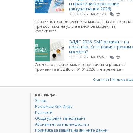
и практическо решение
(актуализация 2026)
20.02.2026
21143
Правилното определяне на мястото на изпълнени
при доставка на услуга е ключов момент за
коректното...
ЗДДС 2026: SME режимът на
практика. Кога новият режим 
изгоден?
16.01.2026
32490
След като дефинирахме теоретичната рамка на
промените в ЗДДС от 01.01.2026 г., е време да...
Статии от КиК (виж ощ
КиК Инфо
За нас
Реклама в КиК Инфо
Контакти
Общи условия за ползване
Абонамент за пълен достъп
Политика за защита на личните данни