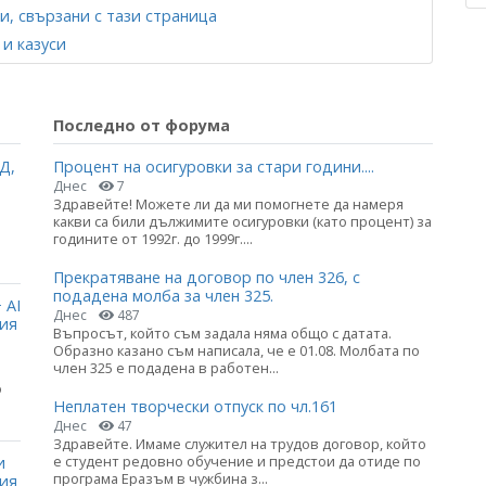
и, свързани с тази страница
и казуси
Последно от форума
Д,
Процент на осигуровки за стари години....
Днес
7
Здравейте! Можете ли да ми помогнете да намеря
какви са били дължимите осигуровки (като процент) за
годините от 1992г. до 1999г....
Прекратяване на договор по член 326, с
подадена молба за член 325.
 AI
Днес
487
ция
Въпросът, който съм задала няма общо с датата.
Образно казано съм написала, че е 01.08. Молбата по
член 325 е подадена в работен...
о
Неплатен творчески отпуск по чл.161
Днес
47
Здравейте. Имаме служител на трудов договор, който
е студент редовно обучение и предстои да отиде по
и
програма Еразъм в чужбина з...
ния