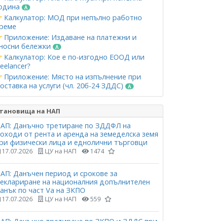
одина
Калкулатор: МОД при непълно работно
реме
Приложение: Издаване на платежни и
носни бележки
Калкулатор: Кое е по-изгодно ЕООД или
reelancer?
Приложение: Място на изпълнение при
оставка на услуги (чл. 20б-24 ЗДДС)
тановища на НАП
АП: Данъчно третиране по ЗДДФЛ на
оходи от рента и аренда на земеделска земя
ри физически лица и еднолични търговци
17.07.2026
ЦУ на НАП
1474
АП: Данъчен период и срокове за
еклариране на националния допълнителен
анък по част Vа на ЗКПО
17.07.2026
ЦУ на НАП
559