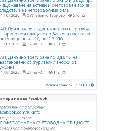
АП: Данъчно третиране по ЗКПО и ЗДДС при
нищожаване на активи и счетоводен архив
следствие на непреодолима сила
17.07.2026
ОУИ Велико Търново
576
АП: Признаване за данъчни цели на разход
а гориво при плащане по банкова сметка на
рето лице по чл. 10, ал. 2 ЗКПО
17.07.2026
ЦУ на НАП
730
АП: Данъчно третиране по ЗДДФЛ на
ъзстановени осигурителни вноски от
ужбина
17.07.2026
ЦУ на НАП
148
Всички становища от НАП
амери ни във Facebook
аресай нашата страница
acebook.com/KiKinfo
 се присъедини към
РОФЕСИОНАЛНА СЧЕТОВОДНА ОБЩНОСТ
ай-голямата счетоводна група