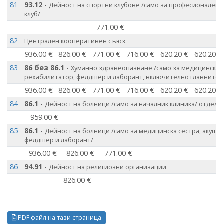
81
93.12
-
Дейност на спортни клубове /само за професионален 
клуб/
-
-
771.00 €
-
-
82
Централен кооперативен съюз
936.00 €
826.00 €
771.00 €
716.00 €
620.20 €
620.20 €
83
86 без 86.1
-
Хуманно здравеопазване /само за медицинска с
рехабилитатор, фелдшер и лаборант, включително главните 
936.00 €
826.00 €
771.00 €
716.00 €
620.20 €
620.20 €
84
86.1
-
Дейност на болници /само за началник клиника/ отделе
959.00 €
-
-
-
-
85
86.1
-
Дейност на болници /само за медицинска сестра, акуше
фелдшер и лаборант/
936.00 €
826.00 €
771.00 €
-
-
86
94.91
-
Дейност на религиозни организации
-
826.00 €
-
-
-
PDF файл на тази страница