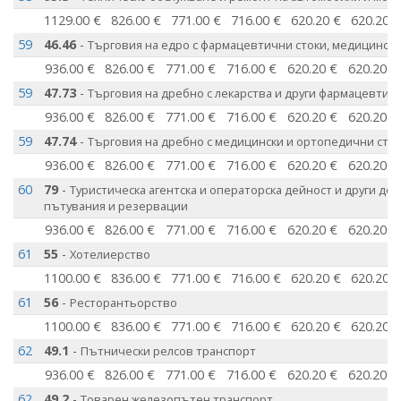
1129.00 €
826.00 €
771.00 €
716.00 €
620.20 €
620.20 
59
46.46
-
Търговия на едро с фармацевтични стоки, медицинска
936.00 €
826.00 €
771.00 €
716.00 €
620.20 €
620.20 €
59
47.73
-
Търговия на дребно с лекарства и други фармацевтич
936.00 €
826.00 €
771.00 €
716.00 €
620.20 €
620.20 €
59
47.74
-
Търговия на дребно с медицински и ортопедични сто
936.00 €
826.00 €
771.00 €
716.00 €
620.20 €
620.20 €
60
79
-
Туристическа агентска и операторска дейност и други дей
пътувания и резервации
936.00 €
826.00 €
771.00 €
716.00 €
620.20 €
620.20 €
61
55
-
Хотелиерство
1100.00 €
836.00 €
771.00 €
716.00 €
620.20 €
620.20 
61
56
-
Ресторантьорство
1100.00 €
836.00 €
771.00 €
716.00 €
620.20 €
620.20 
62
49.1
-
Пътнически релсов транспорт
936.00 €
826.00 €
771.00 €
716.00 €
620.20 €
620.20 €
62
49.2
-
Товарен железопътен транспорт