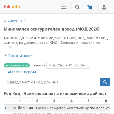
kik
.info
Справочник
Минимален осигурителен доход (МОД 2026)
Можете да търсите по име, част от име, код, част от код
или код на дейността по КИД. Извежда и процент на
ТЗПБ.
Покажи повече
версия
МОД 2026 от 01.08.2026
актуална версия
сравни версии
Ред
Код - Наименование на икономическа дейност
1
2
3
4
5
6
01
01 без 1.48
-
Растениевъдство, животновъдство и лов, спом