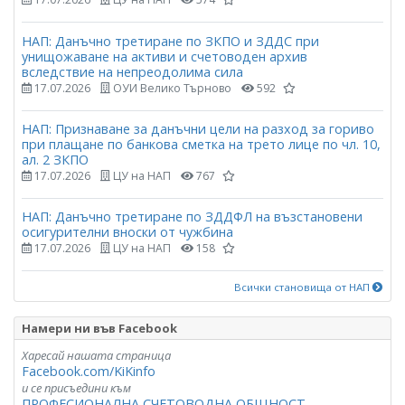
НАП: Данъчно третиране по ЗКПО и ЗДДС при
унищожаване на активи и счетоводен архив
вследствие на непреодолима сила
17.07.2026
ОУИ Велико Търново
592
НАП: Признаване за данъчни цели на разход за гориво
при плащане по банкова сметка на трето лице по чл. 10,
ал. 2 ЗКПО
17.07.2026
ЦУ на НАП
767
НАП: Данъчно третиране по ЗДДФЛ на възстановени
осигурителни вноски от чужбина
17.07.2026
ЦУ на НАП
158
Всички становища от НАП
Намери ни във Facebook
Харесай нашата страница
Facebook.com/KiKinfo
и се присъедини към
ПРОФЕСИОНАЛНА СЧЕТОВОДНА ОБЩНОСТ