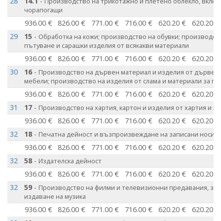
28
14.1
-
Производство на трикотажно и плетено облекло, вклю
чорапогащи
936.00 €
826.00 €
771.00 €
716.00 €
620.20 €
620.20 €
29
15
-
Обработка на кожи; производство на обувки; производств
пътуване и сарашки изделия от всякакви материали
936.00 €
826.00 €
771.00 €
716.00 €
620.20 €
620.20 €
30
16
-
Производство на дървен материал и изделия от дървен м
мебели; производство на изделия от слама и материали за п
936.00 €
826.00 €
771.00 €
716.00 €
620.20 €
620.20 €
31
17
-
Производство на хартия, картон и изделия от хартия и к
936.00 €
826.00 €
771.00 €
716.00 €
620.20 €
620.20 €
32
18
-
Печатна дейност и възпроизвеждане на записани носит
936.00 €
826.00 €
771.00 €
716.00 €
620.20 €
620.20 €
32
58
-
Издателска дейност
936.00 €
826.00 €
771.00 €
716.00 €
620.20 €
620.20 €
32
59
-
Производство на филми и телевизионни предавания, зву
издаване на музика
936.00 €
826.00 €
771.00 €
716.00 €
620.20 €
620.20 €