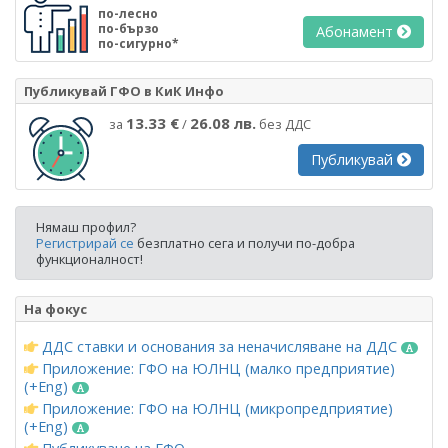
по-лесно
по-бързо
Абонамент
по-сигурно*
Публикувай ГФО в КиК Инфо
13.33 €
26.08 лв.
за
/
без ДДС
Публикувай
Нямаш профил?
Регистрирай се
безплатно сега и получи по-добра
функционалност!
На фокус
ДДС ставки и основания за неначисляване на ДДС
Приложение: ГФО на ЮЛНЦ (малко предприятие)
(+Eng)
Приложение: ГФО на ЮЛНЦ (микропредприятие)
(+Eng)