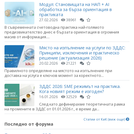
Модул: Становищата на НАП + AI
обработка за бърза ориентация в
практиката
27.02.2026
38961
В съвременната счетоводна практика най-голямото
предизвикателство днес е бързата ориентация в огромния
масив от информация....
Място на изпълнение на услуги по ЗДДС:
Принципи, изключения и практическо
решение (актуализация 2026)
20.02.2026
21221
Правилното определяне на мястото на изпълнение при
доставка на услуга е ключов момент за коректното...
ЗДДС 2026: SME режимът на практика.
Кога новият режим е изгоден?
16.01.2026
32529
След като дефинирахме теоретичната рамка
на промените в ЗДДС от 01.01.2026 г., е време да...
Статии от КиК (виж още)
Последно от форума