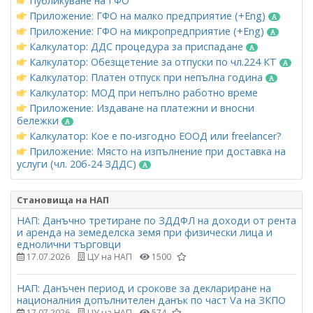
Публикуване на ГФО
Приложение: ГФО на малко предприятие (+Eng)
Приложение: ГФО на микропредприятие (+Eng)
Калкулатор: ДДС процедура за приспадане
Калкулатор: Обезщетение за отпуски по чл.224 КТ
Калкулатор: Платен отпуск при непълна година
Калкулатор: МОД при непълно работно време
Приложение: Издаване на платежни и вносни
бележки
Калкулатор: Кое е по-изгодно ЕООД или freelancer?
Приложение: Място на изпълнение при доставка на
услуги (чл. 20б-24 ЗДДС)
Становища на НАП
НАП: Данъчно третиране по ЗДДФЛ на доходи от рента
и аренда на земеделска земя при физически лица и
еднолични търговци
17.07.2026
ЦУ на НАП
1500
НАП: Данъчен период и срокове за деклариране на
националния допълнителен данък по част Vа на ЗКПО
17.07.2026
ЦУ на НАП
574