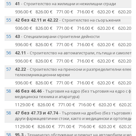
55
41
-
Строителство на жилищни и нежилищни сгради
936.00 €
826.00 €
771.00 €
716.00 €
620.20 €
620.20 €
55
42 без 42.11 и 42.22
-
Строителство на съоръжения
936.00 €
826.00 €
771.00 €
716.00 €
620.20 €
620.20 €
55
43
-
Специализирани строителни дейности
936.00 €
826.00 €
771.00 €
716.00 €
620.20 €
620.20 €
56
42.11
-
Строителство на автомагистрали, пътища и самолетни
936.00 €
826.00 €
771.00 €
716.00 €
620.20 €
620.20 €
57
42.22
-
Строителство на преносни и разпределителни електр
телекомуникационни мрежи
936.00 €
826.00 €
771.00 €
716.00 €
620.20 €
620.20 €
58
46 без 46.46
-
Търговия на едро (без търговия на едро с фа
медицинска техника и апаратура)
1129.00 €
826.00 €
771.00 €
716.00 €
620.20 €
620.20 
58
47 без 47.73 и 47.74
-
Търговия на дребно (без търговия на
други фармацевтични стоки, както и медицински и ортопедичн
1129.00 €
826.00 €
771.00 €
716.00 €
620.20 €
620.20 
58
95.3
-
Техническо обслужване и ремонт на автомобили и мот