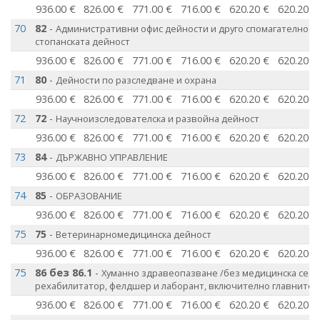
936.00 €
826.00 €
771.00 €
716.00 €
620.20 €
620.20 €
70
82
-
Административни офис дейности и друго спомагателно о
стопанската дейност
936.00 €
826.00 €
771.00 €
716.00 €
620.20 €
620.20 €
71
80
-
Дейности по разследване и охрана
936.00 €
826.00 €
771.00 €
716.00 €
620.20 €
620.20 €
72
72
-
Научноизследователска и развойна дейност
936.00 €
826.00 €
771.00 €
716.00 €
620.20 €
620.20 €
73
84
-
ДЪРЖАВНО УПРАВЛЕНИЕ
936.00 €
826.00 €
771.00 €
716.00 €
620.20 €
620.20 €
74
85
-
ОБРАЗОВАНИЕ
936.00 €
826.00 €
771.00 €
716.00 €
620.20 €
620.20 €
75
75
-
Ветеринарномедицинска дейност
936.00 €
826.00 €
771.00 €
716.00 €
620.20 €
620.20 €
75
86 без 86.1
-
Хуманно здравеопазване /без медицинска сестр
рехабилитатор, фелдшер и лаборант, включително главните 
936.00 €
826.00 €
771.00 €
716.00 €
620.20 €
620.20 €