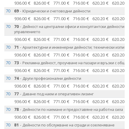
936.00 €
826.00 €
771.00 €
716.00 €
620.20 €
620.20 €
70
69
-
Юридически и счетоводни дейности
936.00 €
826.00 €
771.00 €
716.00 €
620.20 €
620.20 €
70
70
-
Дейност на централни офиси и консултантски дейности в 
управлението
936.00 €
826.00 €
771.00 €
716.00 €
620.20 €
620.20 €
70
71
-
Архитектурни и инженерни дейности; технически изпитв
936.00 €
826.00 €
771.00 €
716.00 €
620.20 €
620.20 €
70
73
-
Рекламна дейност, проучване на пазари и връзки с обще
936.00 €
826.00 €
771.00 €
716.00 €
620.20 €
620.20 €
70
74
-
Други професионални дейности
936.00 €
826.00 €
771.00 €
716.00 €
620.20 €
620.20 €
70
77
-
Даване под наем и оперативен лизинг
936.00 €
826.00 €
771.00 €
716.00 €
620.20 €
620.20 €
70
78
-
Дейности по наемане и предоставяне на работна сила
936.00 €
826.00 €
771.00 €
716.00 €
620.20 €
620.20 €
70
81
-
Дейности по обслужване на сгради и озеленяване