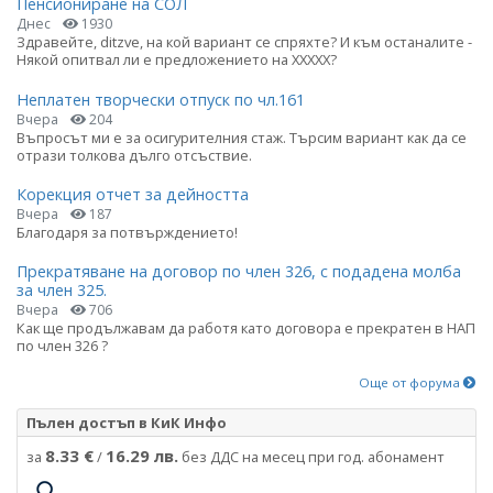
Пенсиониране на СОЛ
Днес
1930
Здравейте, ditzve, на кой вариант се спряхте? И към останалите -
Някой опитвал ли е предложението на ХХХХХ?
Неплатен творчески отпуск по чл.161
Вчера
204
Въпросът ми е за осигурителния стаж. Търсим вариант как да се
отрази толкова дълго отсъствие.
Корекция отчет за дейността
Вчера
187
Благодаря за потвърждението!
Прекратяване на договор по член 326, с подадена молба
за член 325.
Вчера
706
Как ще продължавам да работя като договора е прекратен в НАП
по член 326 ?
Още от форума
Пълен достъп в КиК Инфо
8.33 €
16.29 лв.
за
/
без ДДС на месец при год. абонамент