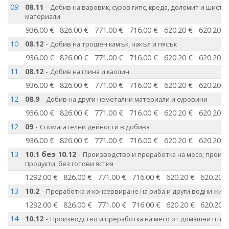
09
08.11
-
Добив на варовик, суров гипс, креда, доломит и шисти 
материали
936.00 €
826.00 €
771.00 €
716.00 €
620.20 €
620.20 €
10
08.12
-
Добив на трошен камък, чакъл и пясък
936.00 €
826.00 €
771.00 €
716.00 €
620.20 €
620.20 €
11
08.12
-
Добив на глина и каолин
936.00 €
826.00 €
771.00 €
716.00 €
620.20 €
620.20 €
12
08.9
-
Добив на други неметални материали и суровини
936.00 €
826.00 €
771.00 €
716.00 €
620.20 €
620.20 €
12
09
-
Спомагателни дейности в добива
936.00 €
826.00 €
771.00 €
716.00 €
620.20 €
620.20 €
13
10.1 без 10.12
-
Производство и преработка на месо; произ
продукти, без готови ястия
1292.00 €
826.00 €
771.00 €
716.00 €
620.20 €
620.20 
13
10.2
-
Преработка и консервиране на риба и други водни живо
1292.00 €
826.00 €
771.00 €
716.00 €
620.20 €
620.20 
14
10.12
-
Производство и преработка на месо от домашни птиц