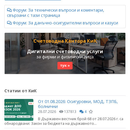
Форум: За технически въпроси и коментари,
свързани с тази страница
Форум: За данъчно-осигурителни въпроси и казуси
Счетоводна Кантора КиК
Дигитални счетоводни услуги
за фирми и физически лица
тук »
Статии от КиК
От 01.08.2026: Осигуровки, МОД, ТЗПБ,
болнични
28.07.2026
137813
4
В Държавен вестник брой 68 от 28.07.2026 г. са
обнародвани: Закон за бюджета на държавното...