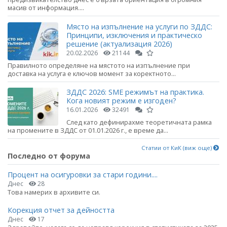
масив от информация....
Място на изпълнение на услуги по ЗДДС:
Принципи, изключения и практическо
решение (актуализация 2026)
20.02.2026
21144
Правилното определяне на мястото на изпълнение при
доставка на услуга е ключов момент за коректното...
ЗДДС 2026: SME режимът на практика.
Кога новият режим е изгоден?
16.01.2026
32491
След като дефинирахме теоретичната рамка
на промените в ЗДДС от 01.01.2026 г., е време да...
Статии от КиК (виж още)
Последно от форума
Процент на осигуровки за стари години....
Днес
28
Това намерих в архивите си.
Корекция отчет за дейността
Днес
17