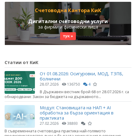
Счетоводна Кантора КиК
Дигитални счетоводни услуги
за фирми и физически лица
тук »
Статии от КиК
От 01.08.2026: Осигуровки, МОД, ТЗПБ,
болнични
28.07.2026
136750
4
В Държавен вестник брой 68 от 28.07.2026 г. са
обнародвани: Закон за бюджета на държавното...
Модул: Становищата на НАП + AI
обработка за бърза ориентация в
практиката
27.02.2026
38893
В съвременната счетоводна практика най-голямото
предизвикателство днес е бързата ориентация в огромния