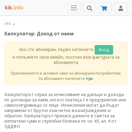
kik
.info
ТРЗ
Калкулатор: Доход от наем
Ако сте абониран, първо натиснете
Вход
и попълнете своя имейл, посочен във фактурата за
абонамента.
Приложението е активно само за абонирани потребители.
За абонамент натиснете
тук
.
Калкулаторът служи за изчисляване на данъци и доходи
по договори за наем, когато платецът е предприятие или
самоосигуряващо се лице. Изчисления могат да бъдат
направени от брутно към нетно възнаграждение и
обратно. Калкулаторът пренася данните в Сметка за
изплатени суми и служебна бележка по чл. 45, ал. 4 от
ЗДДФЛ.