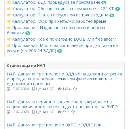
Калкулатор: ДДС процедура за приспадане
Калкулатор: Обезщетение за отпуски по чл.224 КТ
Калкулатор: Платен отпуск при непълна година
Калкулатор: МОД при непълно работно време
Приложение: Издаване на платежни и вносни
бележки
Калкулатор: Кое е по-изгодно ЕООД или freelancer?
Приложение: Място на изпълнение при доставка на
услуги (чл. 20б-24 ЗДДС)
Становища на НАП
НАП: Данъчно третиране по ЗДДФЛ на доходи от рента
и аренда на земеделска земя при физически лица и
еднолични търговци
17.07.2026
ЦУ на НАП
1474
НАП: Данъчен период и срокове за деклариране на
националния допълнителен данък по част Vа на ЗКПО
17.07.2026
ЦУ на НАП
559
НАП: Данъчно третиране по ЗКПО и ЗДДС при