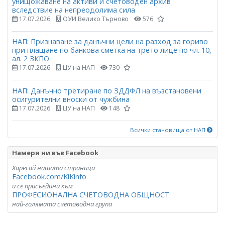
унищожаване на активи и счетоводен архив
вследствие на непреодолима сила
17.07.2026
ОУИ Велико Търново
576
НАП: Признаване за данъчни цели на разход за гориво
при плащане по банкова сметка на трето лице по чл. 10,
ал. 2 ЗКПО
17.07.2026
ЦУ на НАП
730
НАП: Данъчно третиране по ЗДДФЛ на възстановени
осигурителни вноски от чужбина
17.07.2026
ЦУ на НАП
148
Всички становища от НАП
Намери ни във Facebook
Харесай нашата страница
Facebook.com/KiKinfo
и се присъедини към
ПРОФЕСИОНАЛНА СЧЕТОВОДНА ОБЩНОСТ
най-голямата счетоводна група