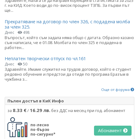
Здравейте, налага се да направя корекция в статистиката за 2025
г. на КИД. Което води до по- висок процент ТЗПБ. За първи път
ще...
Прекратяване на договор по член 326, с подадена молба
за член 325.
Днес
498
Въпросът, който съм задала няма общо с датата. Образно казано
съм написала, че е 01.08. Молбата по член 325 е подадена в
работен...
Неплатен творчески отпуск по чл.161
Днес
50
Здравейте. Имаме служител на трудов договор, който е студент
редовно обучение и предстои да отиде по програма Еразъм в
чужбина з...
Още от форума
Пълен достъп в КиК Инфо
8.33 €
16.29 лв.
за
/
без ДДС на месец при год. абонамент
по-лесно
по-бързо
Абонамент
по-сигурно*