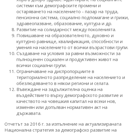
системи към демографските промени и
остаряването на населението - пазар на труда,
пенсионна система, социално подпомагане и грижи,
здравеопазване, образование, култура и др.
Развитие на солидарност между поколенията.
Повишаване на образователното, духовно и
културно равнище, квалификация, способности и
умения на населението от всички възрастови групи.
Създаване на условия за равни възможности за
пълноценен социален и продуктивен живот на
всички социални групи.
Ограничаване на диспропорциите в
териториалното разпределение на населението и
обезлюдяването в някои региони и селата.
Въвеждане на задължителна оценка на
въздействието върху демографското развитие и
качеството на човешкия капитал на всеки нов,
изменян или допълван нормативен акт на
държавата.
Отчетът за 2016 г. за изпълнение на актуализираната
Национална стратегия за демографско развитие на