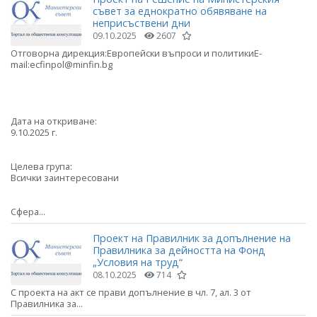
съвет за еднократно обявяване на
неприсъствени дни
09.10.2025
2607
Отговорна дирекция:Европейски въпроси и политикиE-
mail:ecfinpol@minfin.bg
Дата на откриване:
9.10.2025 г.
Целева група:
Всички заинтересовани
Сфера...
Проект на Правилник за допълнение на
Правилника за дейността на Фонд
„Условия на труд“
08.10.2025
714
С проекта на акт се прави допълнение в чл. 7, ал. 3 от
Правилника за...