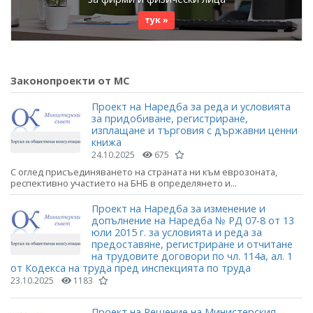
тук »
Законопроекти от МС
Проект на Наредба за реда и условията
за придобиване, регистриране,
изплащане и търговия с държавни ценни
книжа
24.10.2025
675
С оглед присъединяването на страната ни към еврозоната,
респективно участието на БНБ в определянето и...
Проект на Наредба за изменение и
допълнение на Наредба № РД 07-8 от 13
юли 2015 г. за условията и реда за
предоставяне, регистриране и отчитане
на трудовите договори по чл. 114а, ал. 1
от Кодекса на труда пред инспекцията по труда
23.10.2025
1183
Проект на Решение на Министерския