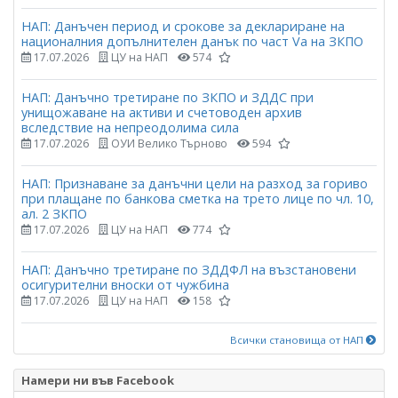
НАП: Данъчен период и срокове за деклариране на
националния допълнителен данък по част Vа на ЗКПО
17.07.2026
ЦУ на НАП
574
НАП: Данъчно третиране по ЗКПО и ЗДДС при
унищожаване на активи и счетоводен архив
вследствие на непреодолима сила
17.07.2026
ОУИ Велико Търново
594
НАП: Признаване за данъчни цели на разход за гориво
при плащане по банкова сметка на трето лице по чл. 10,
ал. 2 ЗКПО
17.07.2026
ЦУ на НАП
774
НАП: Данъчно третиране по ЗДДФЛ на възстановени
осигурителни вноски от чужбина
17.07.2026
ЦУ на НАП
158
Всички становища от НАП
Намери ни във Facebook