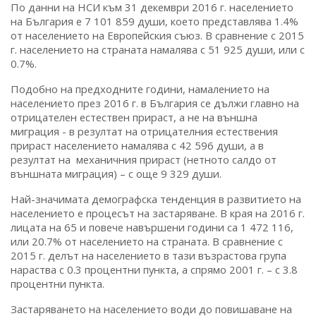
По данни на НСИ към 31 декември 2016 г. населението
на България е 7 101 859 души, което представлява 1.4%
от населението на Европейския съюз. В сравнение с 2015
г. населението на страната намалява с 51 925 души, или с
0.7%.
Подобно на предходните години, намалението на
населението през 2016 г. в България се дължи главно на
отрицателен естествен прираст, а не на външна
миграция - в резултат на отрицателния естествения
прираст населението намалява с 42 596 души, а в
резултат на механичния прираст (нетното салдо от
външната миграция) – с още 9 329 души.
Най-значимата демографска тенденция в развитието на
населението е процесът на застаряване. В края на 2016 г.
лицата на 65 и повече навършени години са 1 472 116,
или 20.7% от населението на страната. В сравнение с
2015 г. делът на населението в тази възрастова група
нараства с 0.3 процентни пункта, а спрямо 2001 г. – с 3.8
процентни пункта.
Застаряването на населението води до повишаване на