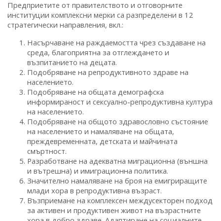
Предприетите от правителството и отговорните
институции комплексни мерки са разпределени в 12
стратегически направления, вкл.:
Насърчаване на раждаемостта чрез създаване на
среда, благоприятна за отглеждането и
възпитанието на децата.
Подобряване на репродуктивното здраве на
населението.
Подобряване на общата демографска
информираност и сексуално-репродуктивна култура
на населението.
Подобряване на общото здравословно състояние
на населението и намаляване на общата,
преждевременната, детската и майчината
смъртност.
Разработване на адекватна миграционна (външна
и вътрешна) и имиграционна политика.
Значително намаляване на броя на емигриращите
млади хора в репродуктивна възраст.
Възприемане на комплексен междусекторен подход
за активен и продуктивен живот на възрастните
хора в добро здраве. Адаптиране на социалните