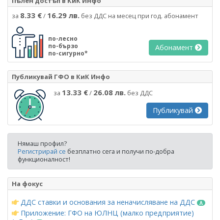
Пълен достъп в КиК Инфо
8.33 €
16.29 лв.
за
/
без ДДС на месец при год. абонамент
по-лесно
по-бързо
Абонамент
по-сигурно*
Публикувай ГФО в КиК Инфо
13.33 €
26.08 лв.
за
/
без ДДС
Публикувай
Нямаш профил?
Регистрирай се
безплатно сега и получи по-добра
функционалност!
На фокус
ДДС ставки и основания за неначисляване на ДДС
Приложение: ГФО на ЮЛНЦ (малко предприятие)