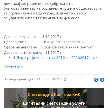
демографско развитие, подобряване на
благосъстоянието на социалните групи в обществото и
за ограничаване на демографския натиск върху
социалните системи и публичните финанси.
Дата на откриване:
3.10.2017 г.
Целева група:
Всички заинтересовани
Сфера на действие:
Социална политика и заетост
Дата на приключване:
4.11.2017 г.
3 Демографски отчет за 2016 г. - 02102017.docx
Коментари
Последна редакция:
03.10.2017
214
Счетоводна Кантора КиК
Дигитални счетоводни услуги
за фирми и физически лица