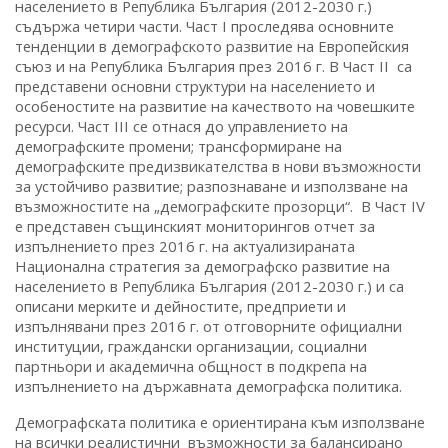
населението в Република България (2012-2030 г.)
съдържа четири части. Част І проследява основните
тенденции в демографското развитие на Европейския
съюз и на Република България през 2016 г. В Част ІІ са
представени основни структури на населението и
особеностите на развитие на качеството на човешките
ресурси. Част ІІІ се отнася до управлението на
демографските промени; трансформиране на
демографските предизвикателства в нови възможности
за устойчиво развитие; разпознаване и използване на
възможностите на „демографските прозорци“. В Част ІV
е представен същинският мониторингов отчет за
изпълнението през 2016 г. на актуализираната
Национална стратегия за демографско развитие на
населението в Република България (2012-2030 г.) и са
описани мерките и дейностите, предприети и
изпълнявани през 2016 г. от отговорните официални
институции, граждански организации, социални
партньори и академична общност в подкрепа на
изпълнението на държавната демографска политика.
Демографската политика е ориентирана към използване
на всички реалистични възможности за балансирано