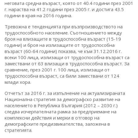
неговата средна възраст, която от 40.4 години през 2001
г. нараства на 41.2 години през 2005 г. и достига 43.5
години в края на 2016 година.
Тревожна е тенденцията при възпроизводството на
трудоспособното население. Съотношението между
броя на влизащите в трудоспособна възраст (15-19
години) и броя на излизащите от трудоспособна
възраст (60-64 години) показва, че към 31.12.2016 г.
всеки 100 лица, излизащи от трудоспособна възраст са
замествани от 63 влизащи в трудоспособна възраст. За
сравнение, през 2001 г. 100 лица, излизащи от
трудоспособна възраст, са били замествани от 124
млади хора.
Отчетът за 2016 г. за изпълнение на актуализираната
Национална стратегия за демографско развитие на
населението в Република България (2012 – 2030 г.)
следва изчерпателната рамка за предприемане на
комплексни действия и мерки в отговор на
демографските предизвикателства, заложена в
стратегията.