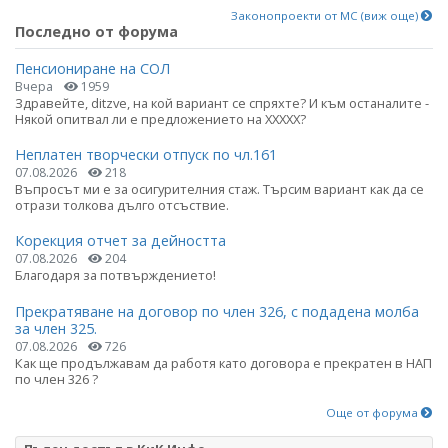
Законопроекти от МС (виж още)
Последно от форума
Пенсиониране на СОЛ
Вчера
1959
Здравейте, ditzve, на кой вариант се спряхте? И към останалите -
Някой опитвал ли е предложението на ХХХХХ?
Неплатен творчески отпуск по чл.161
07.08.2026
218
Въпросът ми е за осигурителния стаж. Търсим вариант как да се
отрази толкова дълго отсъствие.
Корекция отчет за дейността
07.08.2026
204
Благодаря за потвърждението!
Прекратяване на договор по член 326, с подадена молба
за член 325.
07.08.2026
726
Как ще продължавам да работя като договора е прекратен в НАП
по член 326 ?
Още от форума