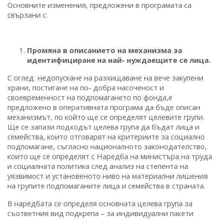
Основните изменения, предложени в програмата са
свързани с:
Промяна в описанието на механизма за
идентифициране на най- нуждаещите се лица.
С оглед недопускане на разхищаване на вече закупени
храни, постигане на по- добра насоченост и
своевременност на подпомагането по фонда,е
предложено в оперативната програма да бъде описан
механизмът, по който ще се определят целевите групи.
Ще се запази подходът целева група да бъдат лица и
семейства, които отговарят на критериите за социално
подпомагане, съгласно националното законодателство,
които ще се определят с Наредба на министъра на труда
и социалната политика след анализ на степента на
уязвимост и установеното ниво на материални лишения
на групите подпомаганите лица и семейства в страната.
В наредбата се определя основната целева група за
съответния вид подкрепа – за индивидуални пакети