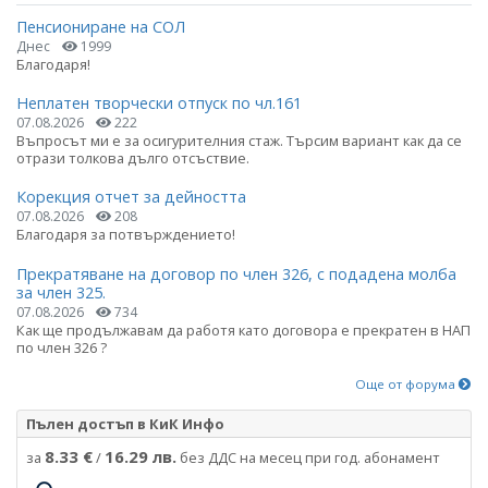
Пенсиониране на СОЛ
Днес
1999
Благодаря!
Неплатен творчески отпуск по чл.161
07.08.2026
222
Въпросът ми е за осигурителния стаж. Търсим вариант как да се
отрази толкова дълго отсъствие.
Корекция отчет за дейността
07.08.2026
208
Благодаря за потвърждението!
Прекратяване на договор по член 326, с подадена молба
за член 325.
07.08.2026
734
Как ще продължавам да работя като договора е прекратен в НАП
по член 326 ?
Още от форума
Пълен достъп в КиК Инфо
8.33 €
16.29 лв.
за
/
без ДДС на месец при год. абонамент