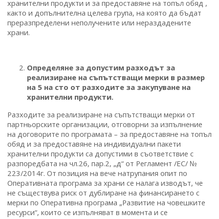
хранителни продукти и за предоставяне на топъл обяд ,
както и допълнителна целева група, на която да бъдат
преразпределени неполучените или нераздадените
храни.
Определяне за допустим разходът за
реализиране на съпътстващи мерки в размер
на 5 на сто от разходите за закупуване на
хранителни продукти.
Разходите за реализиране на съпътстващи мерки от
партньорските организации, отговорни за изпълнение
на договорите по програмата – за предоставяне на топъл
обяд и за предоставяне на индивидуални пакети
хранителни продукти са допустими в съответствие с
разпоредбата на чл.26, пар.2, „д“ от Регламент /ЕС/ №
223/2014г. От позиция на вече натрупания опит по
Оперативната програма за храни се налага изводът, че
не съществува риск от дублиране на финансирането с
мерки по Оперативна програма „Развитие на човешките
ресурси“, които се изпълняват в момента и се