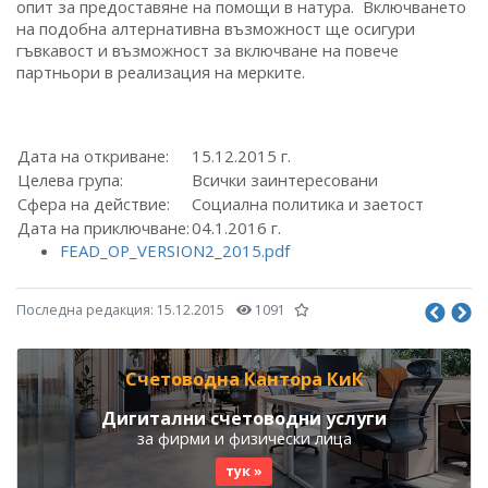
опит за предоставяне на помощи в натура. Включването
на подобна алтернативна възможност ще осигури
гъвкавост и възможност за включване на повече
партньори в реализация на мерките.
Дата на откриване:
15.12.2015 г.
Целева група:
Всички заинтересовани
Сфера на действие:
Социална политика и заетост
Дата на приключване:
04.1.2016 г.
FEAD_OP_VERSION2_2015.pdf
Последна редакция:
15.12.2015
1091
Счетоводна Кантора КиК
Дигитални счетоводни услуги
за фирми и физически лица
тук »