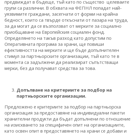
предвиждат в бъдеще, тъй като по същество целеваите
групи са различни. В обхвата на ФЕПНЛ попадат най-
уязвимите граждани, засегнати от форми на крайна
бедност, които са твърде откъснати от пазара на труда,
за да могат да се възползват от мерките за социално
приобщаване на Европейския социален фонд.
Определянето на такъв разход като допустим по
Оперативната програма за храни, ще повиши
ефективността на мерките и ще бъде допълнителен
стимул за партньорските организации, тъй като те в
момента са задължени да реализират съпътстващи
мерки, без да получават средства за това.
Допълване на критериите за подбор на
партньорските организации.
Предложено е критериите за подбор на партньорска
организация за предоставяне на индивидуални пакети
хранителни продукти да бъдат допълнени по отношение
на изискването за специфичен опит на организациите,
като освен опит в предоставянето на храни се добави и