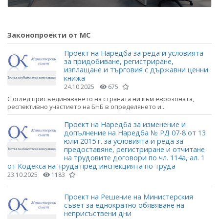
Законопроекти от МС
Проект на Наредба за реда и условията
за придобиване, регистриране,
изплащане и търговия с държавни ценни
книжа
24.10.2025
675
С оглед присъединяването на страната ни към еврозоната,
респективно участието на БНБ в определянето и...
Проект на Наредба за изменение и
допълнение на Наредба № РД 07-8 от 13
юли 2015 г. за условията и реда за
предоставяне, регистриране и отчитане
на трудовите договори по чл. 114а, ал. 1
от Кодекса на труда пред инспекцията по труда
23.10.2025
1183
Проект на Решение на Министерския
съвет за еднократно обявяване на
неприсъствени дни