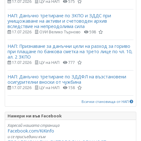
17.07.2026
ЦУ на НАП
575
НАП: Данъчно третиране по ЗКПО и ЗДДС при
унищожаване на активи и счетоводен архив
вследствие на непреодолима сила
17.07.2026
ОУИ Велико Търново
598
НАП: Признаване за данъчни цели на разход за гориво
при плащане по банкова сметка на трето лице по чл. 10,
ал. 2 ЗКПО
17.07.2026
ЦУ на НАП
777
НАП: Данъчно третиране по ЗДДФЛ на възстановени
осигурителни вноски от чужбина
17.07.2026
ЦУ на НАП
158
Всички становища от НАП
Намери ни във Facebook
Харесай нашата страница
Facebook.com/KiKinfo
и се присъедини към