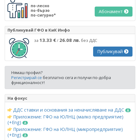
по-лесно
по-бързо
Абонамент
по-сигурно*
Публикувай ГФО в КиК Инфо
13.33 €
26.08 лв.
за
/
без ДДС
Публикувай
Нямаш профил?
Регистрирай се
безплатно сега и получи по-добра
функционалност!
На фокус
ДДС ставки и основания за неначисляване на ДДС
Приложение: ГФО на ЮЛНЦ (малко предприятие)
(+Eng)
Приложение: ГФО на ЮЛНЦ (микропредприятие)
(+Eng)