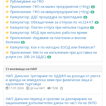
Публикуване на ГФО
Приложение: ГФО на малко предприятие (+Eng)
Приложение: ГФО на микропредприятие (+Eng)
Калкулатор: ДДС процедура за приспадане
Калкулатор: Обезщетение за отпуски по чл.224 КТ
Калкулатор: Платен отпуск при непълна година
Калкулатор: МОД при непълно работно време
Приложение: Издаване на платежни и вносни
бележки
Калкулатор: Кое е по-изгодно ЕООД или freelancer?
Приложение: Място на изпълнение при доставка на
услуги (чл. 20б-24 ЗДДС)
Становища на НАП
НАП: Данъчно третиране по ЗДДФЛ на доходи от рента
и аренда на земеделска земя при физически лица и
еднолични търговци
17.07.2026
ЦУ на НАП
1506
НАП: Данъчен период и срокове за деклариране на
националния допълнителен данък по част Vа на ЗКПО