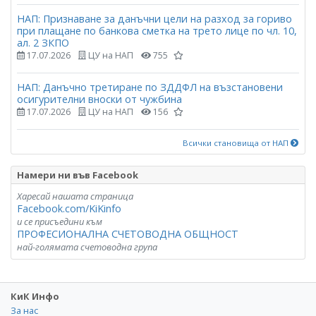
НАП: Признаване за данъчни цели на разход за гориво
при плащане по банкова сметка на трето лице по чл. 10,
ал. 2 ЗКПО
17.07.2026
ЦУ на НАП
755
НАП: Данъчно третиране по ЗДДФЛ на възстановени
осигурителни вноски от чужбина
17.07.2026
ЦУ на НАП
156
Всички становища от НАП
Намери ни във Facebook
Харесай нашата страница
Facebook.com/KiKinfo
и се присъедини към
ПРОФЕСИОНАЛНА СЧЕТОВОДНА ОБЩНОСТ
най-голямата счетоводна група
КиК Инфо
За нас