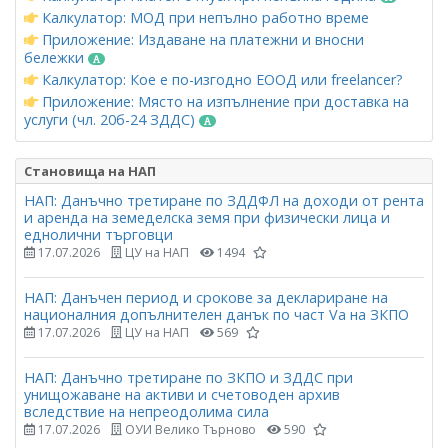
Калкулатор: МОД при непълно работно време
Приложение: Издаване на платежни и вносни
бележки
Калкулатор: Кое е по-изгодно ЕООД или freelancer?
Приложение: Място на изпълнение при доставка на
услуги (чл. 20б-24 ЗДДС)
Становища на НАП
НАП: Данъчно третиране по ЗДДФЛ на доходи от рента
и аренда на земеделска земя при физически лица и
еднолични търговци
17.07.2026
ЦУ на НАП
1494
НАП: Данъчен период и срокове за деклариране на
националния допълнителен данък по част Vа на ЗКПО
17.07.2026
ЦУ на НАП
569
НАП: Данъчно третиране по ЗКПО и ЗДДС при
унищожаване на активи и счетоводен архив
вследствие на непреодолима сила
17.07.2026
ОУИ Велико Търново
590