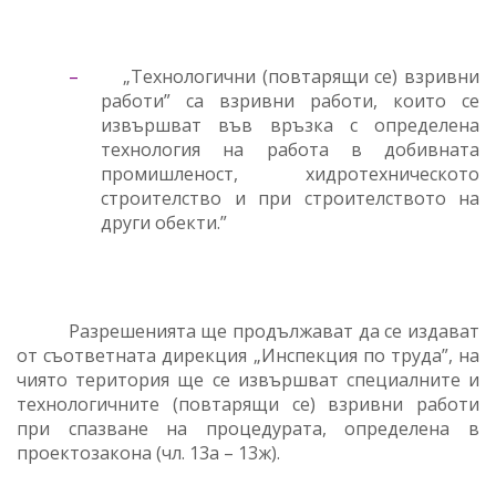
–
„Технологични (повтарящи се) взривни
работи” са взривни работи, които се
извършват във връзка с определена
технология на работа в добивната
промишленост, хидротехническото
строителство и при строителството на
други обекти.”
Разрешенията ще продължават да се издават
от съответната дирекция „Инспекция по труда”, на
чиято територия ще се извършват специалните и
технологичните (повтарящи се) взривни работи
при спазване на процедурата, определена в
проектозакона (чл. 13а – 13ж).