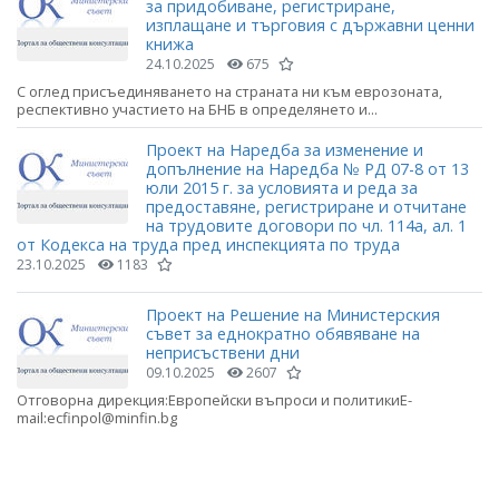
за придобиване, регистриране,
изплащане и търговия с държавни ценни
книжа
24.10.2025
675
С оглед присъединяването на страната ни към еврозоната,
респективно участието на БНБ в определянето и...
Проект на Наредба за изменение и
допълнение на Наредба № РД 07-8 от 13
юли 2015 г. за условията и реда за
предоставяне, регистриране и отчитане
на трудовите договори по чл. 114а, ал. 1
от Кодекса на труда пред инспекцията по труда
23.10.2025
1183
Проект на Решение на Министерския
съвет за еднократно обявяване на
неприсъствени дни
09.10.2025
2607
Отговорна дирекция:Европейски въпроси и политикиE-
mail:ecfinpol@minfin.bg