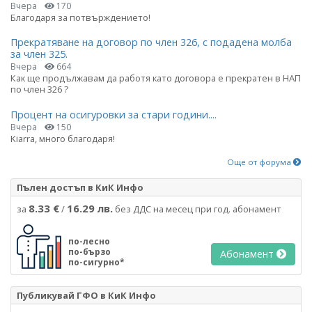
Вчера
170
Благодаря за потвърждението!
Прекратяване на договор по член 326, с подадена молба
за член 325.
Вчера
664
Как ще продължавам да работя като договора е прекратен в НАП
по член 326 ?
Процент на осигуровки за стари години....
Вчера
150
Kiarra, много благодаря!
Още от форума
Пълен достъп в КиК Инфо
8.33 €
16.29 лв.
за
/
без ДДС на месец при год. абонамент
по-лесно
по-бързо
Абонамент
по-сигурно*
Публикувай ГФО в КиК Инфо