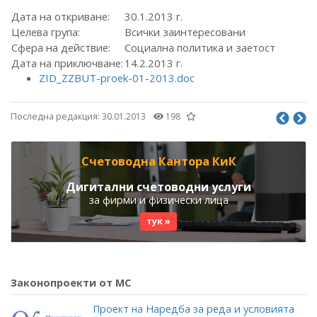
Дата на откриване:
30.1.2013 г.
Целева група:
Всички заинтересовани
Сфера на действие:
Социална политика и заетост
Дата на приключване:
14.2.2013 г.
ZID_ZZBUT-proek-01-2013.doc
Последна редакция:
30.01.2013
198
Счетоводна Кантора КиК
Дигитални счетоводни услуги
за фирми и физически лица
тук »
Законопроекти от МС
Проект на Наредба за реда и условията