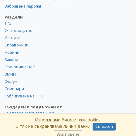
Забравена парола!
Раздели
ТРЗ
Счетоводство
Данъци
Справочник
Новини
Закони
Становища НАП
ЗМИП
Форум
Семинари
Публикуване на ГФО
Създаден и поддържан от
Счетоводна кантора К и К
Използваме бисквитки/cookies.
В тях не съхраняваме лични данни.
Съгласен
©
kik
.info
2008-2026 Всички права запазени. Използването и
публикуването на част или цялото съдържание на сайта
Виж повече