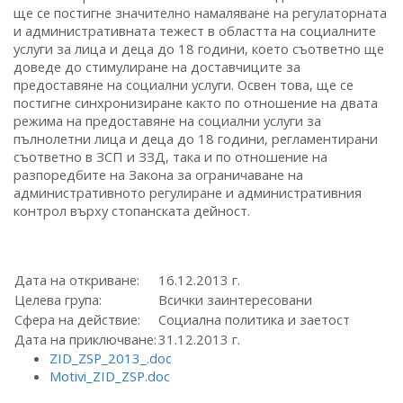
ще се постигне значително намаляване на регулаторната
и административната тежест в областта на социалните
услуги за лица и деца до 18 години, което съответно ще
доведе до стимулиране на доставчиците за
предоставяне на социални услуги. Освен това, ще се
постигне синхронизиране както по отношение на двата
режима на предоставяне на социални услуги за
пълнолетни лица и деца до 18 години, регламентирани
съответно в ЗСП и ЗЗД, така и по отношение на
разпоредбите на Закона за ограничаване на
административното регулиране и административния
контрол върху стопанската дейност.
Дата на откриване:
16.12.2013 г.
Целева група:
Всички заинтересовани
Сфера на действие:
Социална политика и заетост
Дата на приключване:
31.12.2013 г.
ZID_ZSP_2013_.doc
Motivi_ZID_ZSP.doc