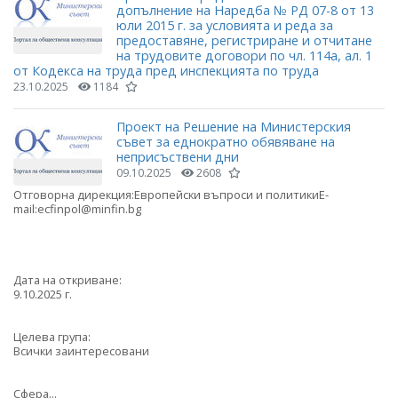
допълнение на Наредба № РД 07-8 от 13
юли 2015 г. за условията и реда за
предоставяне, регистриране и отчитане
на трудовите договори по чл. 114а, ал. 1
от Кодекса на труда пред инспекцията по труда
23.10.2025
1184
Проект на Решение на Министерския
съвет за еднократно обявяване на
неприсъствени дни
09.10.2025
2608
Отговорна дирекция:Европейски въпроси и политикиE-
mail:ecfinpol@minfin.bg
Дата на откриване:
9.10.2025 г.
Целева група:
Всички заинтересовани
Сфера...