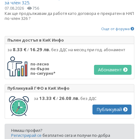
за член 325.
07.08.2026
756
Как ще продължавам да работя като договора е прекратен в НАП
по член 326 ?
Още от форума
Пълен достъп в КиК Инфо
8.33 €
16.29 лв.
за
/
без ДДС на месец при год. абонамент
по-лесно
по-бързо
Абонамент
по-сигурно*
Публикувай ГФО в КиК Инфо
13.33 €
26.08 лв.
за
/
без ДДС
Публикувай
Нямаш профил?
Регистрирай се
безплатно сега и получи по-добра