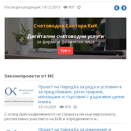
Последна редакция:
16.12.2013
907
Счетоводна Кантора КиК
Дигитални счетоводни услуги
за фирми и физически лица
тук »
Законопроекти от МС
Проект на Наредба за реда и условията
за придобиване, регистриране,
изплащане и търговия с държавни ценни
книжа
24.10.2025
676
С оглед присъединяването на страната ни към еврозоната,
респективно участието на БНБ в определянето и...
Проект на Наредба за изменение и