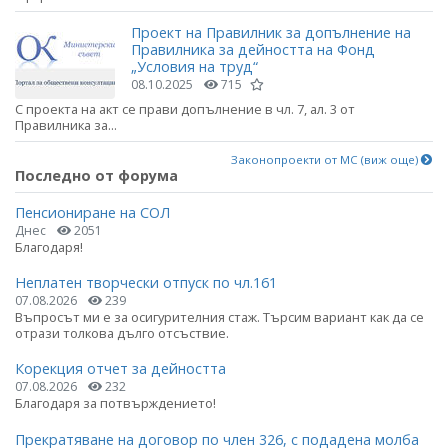
Проект на Правилник за допълнение на
Правилника за дейността на Фонд
„Условия на труд“
08.10.2025
715
С проекта на акт се прави допълнение в чл. 7, ал. 3 от
Правилника за...
Законопроекти от МС (виж още)
Последно от форума
Пенсиониране на СОЛ
Днес
2051
Благодаря!
Неплатен творчески отпуск по чл.161
07.08.2026
239
Въпросът ми е за осигурителния стаж. Търсим вариант как да се
отрази толкова дълго отсъствие.
Корекция отчет за дейността
07.08.2026
232
Благодаря за потвърждението!
Прекратяване на договор по член 326, с подадена молба