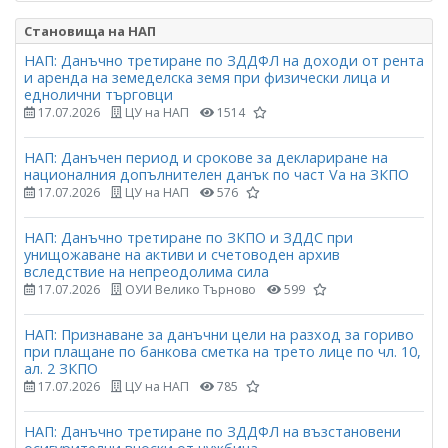
Становища на НАП
НАП: Данъчно третиране по ЗДДФЛ на доходи от рента
и аренда на земеделска земя при физически лица и
еднолични търговци
17.07.2026
ЦУ на НАП
1514
НАП: Данъчен период и срокове за деклариране на
националния допълнителен данък по част Vа на ЗКПО
17.07.2026
ЦУ на НАП
576
НАП: Данъчно третиране по ЗКПО и ЗДДС при
унищожаване на активи и счетоводен архив
вследствие на непреодолима сила
17.07.2026
ОУИ Велико Търново
599
НАП: Признаване за данъчни цели на разход за гориво
при плащане по банкова сметка на трето лице по чл. 10,
ал. 2 ЗКПО
17.07.2026
ЦУ на НАП
785
НАП: Данъчно третиране по ЗДДФЛ на възстановени