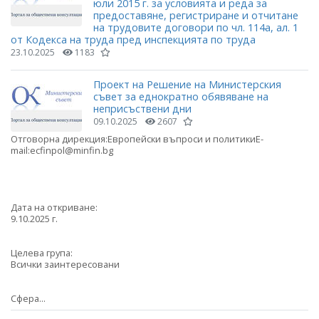
юли 2015 г. за условията и реда за
предоставяне, регистриране и отчитане
на трудовите договори по чл. 114а, ал. 1
от Кодекса на труда пред инспекцията по труда
23.10.2025
1183
Проект на Решение на Министерския
съвет за еднократно обявяване на
неприсъствени дни
09.10.2025
2607
Отговорна дирекция:Европейски въпроси и политикиE-
mail:ecfinpol@minfin.bg
Дата на откриване:
9.10.2025 г.
Целева група:
Всички заинтересовани
Сфера...