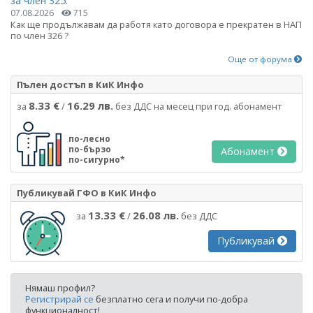
за член 325.
07.08.2026
715
Как ще продължавам да работя като договора е прекратен в НАП
по член 326 ?
Още от форума
Пълен достъп в КиК Инфо
8.33 €
16.29 лв.
за
/
без ДДС на месец при год. абонамент
по-лесно
по-бързо
Абонамент
по-сигурно*
Публикувай ГФО в КиК Инфо
13.33 €
26.08 лв.
за
/
без ДДС
Публикувай
Нямаш профил?
Регистрирай се
безплатно сега и получи по-добра
функционалност!