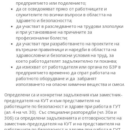
предприятието или поделението;
да се осведомяват пряко от работниците и
служителите по всички въпроси в областта на
здравето и безопасността;
да участват в разследването на трудови злополуки
и при установяване на причините за
професионални болести;
да участват при разработването на проектите на
вътрешни правилници и наредби в областта на
здравословни и безопасни условия на труд, за
което работодателят задължително ги поканва;
да изискват от работодателя или органа по БЗР в
предприятието временно да спрат работата на
работното оборудване и да забранят
използването на опасни химични вещества и смеси.
Определени са и конкретни задължения към заместник-
председателя на КУТ и към представителя на
работещите по безопасност и здраве при работа в ГУТ
(ал. 4 на чл. 30). Със специални разпоредби (чл. 30а и
30б) са определени задълженията и отговорностите на
заместник-председателя на КУТ и на представителя на
работещите по безопасност и здраве при работа в ГУТ