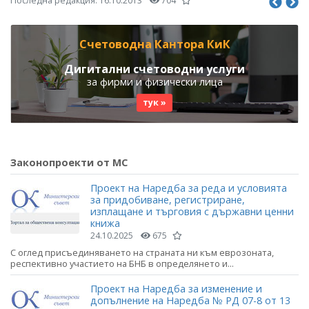
Последна редакция:
16.10.2013
704
Счетоводна Кантора КиК
Дигитални счетоводни услуги
за фирми и физически лица
тук »
Законопроекти от МС
Проект на Наредба за реда и условията
за придобиване, регистриране,
изплащане и търговия с държавни ценни
книжа
24.10.2025
675
С оглед присъединяването на страната ни към еврозоната,
респективно участието на БНБ в определянето и...
Проект на Наредба за изменение и
допълнение на Наредба № РД 07-8 от 13