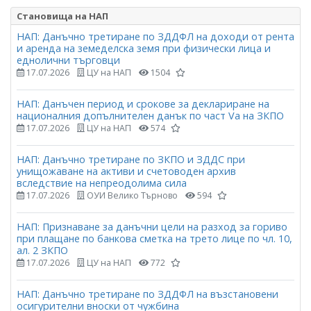
Становища на НАП
НАП: Данъчно третиране по ЗДДФЛ на доходи от рента
и аренда на земеделска земя при физически лица и
еднолични търговци
17.07.2026
ЦУ на НАП
1504
НАП: Данъчен период и срокове за деклариране на
националния допълнителен данък по част Vа на ЗКПО
17.07.2026
ЦУ на НАП
574
НАП: Данъчно третиране по ЗКПО и ЗДДС при
унищожаване на активи и счетоводен архив
вследствие на непреодолима сила
17.07.2026
ОУИ Велико Търново
594
НАП: Признаване за данъчни цели на разход за гориво
при плащане по банкова сметка на трето лице по чл. 10,
ал. 2 ЗКПО
17.07.2026
ЦУ на НАП
772
НАП: Данъчно третиране по ЗДДФЛ на възстановени
осигурителни вноски от чужбина