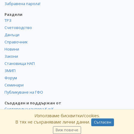
Забравена парола!
Раздели
ТРЗ
Счетоводство
Данъци
Справочник
Новини
Закони
Становища НАП
ЗМИП
Форум
Семинари
Публикуване на ГФО
Създаден и поддържан от
Счетоводна кантора К и К
Използваме бисквитки/cookies.
В тях не съхраняваме лични данни.
Съгласен
©
kik
.info
2008-2026 Всички права запазени. Използването и
публикуването на част или цялото съдържание на сайта
Виж повече
без разрешение от КиK.БГ е забранено.