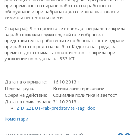
при временното спиране работата на работното
оборудване и при забраната да се използват опасни
химични вещества и смеси.
С параграф 9 на проекта се въвежда специална закрила
за работник или служител, който е избран за
представител на работещите по безопасност и здраве
при работа по реда на чл. 6 от Кодекса на труда, за
времето докато има такова качество – закрила при
уволнение по реда на чл. 333 КТ.
Дата на откриване:
16.10.2013 г.
Целева група:
Всички заинтересовани
Сфера на действие:
Социална политика и заетост
Дата на приключване:
31.10.2013 г.
ZID_ZZBUT-rab-predstavitel-sagl..doc
Коментари