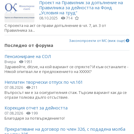
Проект на Правилник за допълнение на
Правилника за дейността на Фонд
„Условия на труд“
08.10.2025
714
С проекта на акт се прави допълнение в чл. 7, ал. 3 от
Правилника за...
Законопроекти от МС (виж още)
Последно от форума
Пенсиониране на СОЛ
Вчера
1951
Здравейте, ditzve, на кой вариант се спряхте? И към останалите -
Някой опитвал ли е предложението на ХХХХХ?
Неплатен творчески отпуск по чл.161
07.08.2026
211
Въпросът ми е за осигурителния стаж. Търсим вариант как да се
отрази толкова дълго отсъствие.
Корекция отчет за дейността
07.08.2026
199
Благодаря за потвърждението!
Прекратяване на договор по член 326, с подадена молба