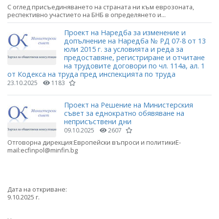
С оглед присъединяването на страната ни към еврозоната,
респективно участието на БНБ в определянето и...
Проект на Наредба за изменение и
допълнение на Наредба № РД 07-8 от 13
юли 2015 г. за условията и реда за
предоставяне, регистриране и отчитане
на трудовите договори по чл. 114а, ал. 1
от Кодекса на труда пред инспекцията по труда
23.10.2025
1183
Проект на Решение на Министерския
съвет за еднократно обявяване на
неприсъствени дни
09.10.2025
2607
Отговорна дирекция:Европейски въпроси и политикиE-
mail:ecfinpol@minfin.bg
Дата на откриване:
9.10.2025 г.