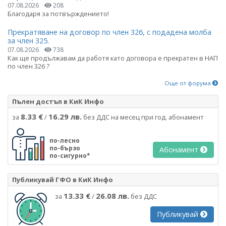
07.08.2026
208
Благодаря за потвърждението!
Прекратяване на договор по член 326, с подадена молба
за член 325.
07.08.2026
738
Как ще продължавам да работя като договора е прекратен в НАП
по член 326 ?
Още от форума
Пълен достъп в КиК Инфо
8.33 €
16.29 лв.
за
/
без ДДС на месец при год. абонамент
по-лесно
по-бързо
Абонамент
по-сигурно*
Публикувай ГФО в КиК Инфо
13.33 €
26.08 лв.
за
/
без ДДС
Публикувай