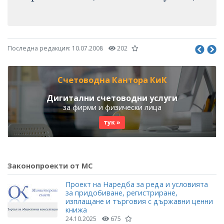
Последна редакция:
10.07.2008
202
Счетоводна Кантора КиК
Дигитални счетоводни услуги
за фирми и физически лица
тук »
Законопроекти от МС
Проект на Наредба за реда и условията
за придобиване, регистриране,
изплащане и търговия с държавни ценни
книжа
24.10.2025
675