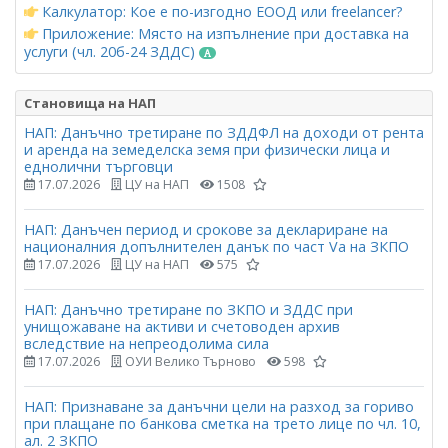
Калкулатор: Кое е по-изгодно ЕООД или freelancer?
Приложение: Място на изпълнение при доставка на
услуги (чл. 20б-24 ЗДДС)
Становища на НАП
НАП: Данъчно третиране по ЗДДФЛ на доходи от рента
и аренда на земеделска земя при физически лица и
еднолични търговци
17.07.2026
ЦУ на НАП
1508
НАП: Данъчен период и срокове за деклариране на
националния допълнителен данък по част Vа на ЗКПО
17.07.2026
ЦУ на НАП
575
НАП: Данъчно третиране по ЗКПО и ЗДДС при
унищожаване на активи и счетоводен архив
вследствие на непреодолима сила
17.07.2026
ОУИ Велико Търново
598
НАП: Признаване за данъчни цели на разход за гориво
при плащане по банкова сметка на трето лице по чл. 10,
ал. 2 ЗКПО