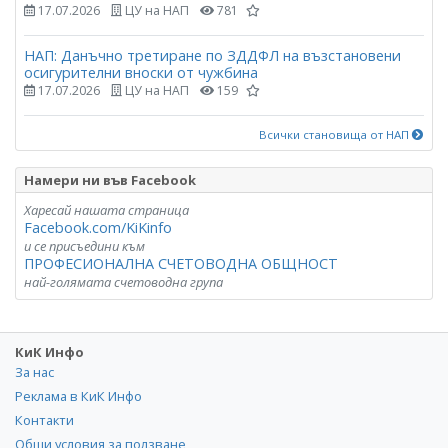
17.07.2026
ЦУ на НАП
781
НАП: Данъчно третиране по ЗДДФЛ на възстановени
осигурителни вноски от чужбина
17.07.2026
ЦУ на НАП
159
Всички становища от НАП
Намери ни във Facebook
Харесай нашата страница
Facebook.com/KiKinfo
и се присъедини към
ПРОФЕСИОНАЛНА СЧЕТОВОДНА ОБЩНОСТ
най-голямата счетоводна група
КиК Инфо
За нас
Реклама в КиК Инфо
Контакти
Общи условия за ползване