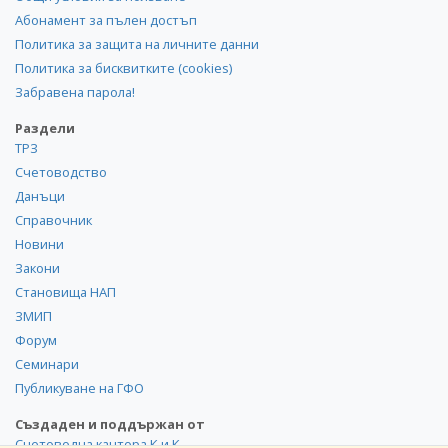
Абонамент за пълен достъп
Политика за защита на личните данни
Политика за бисквитките (cookies)
Забравена парола!
Раздели
ТРЗ
Счетоводство
Данъци
Справочник
Новини
Закони
Становища НАП
ЗМИП
Форум
Семинари
Публикуване на ГФО
Създаден и поддържан от
Счетоводна кантора К и К