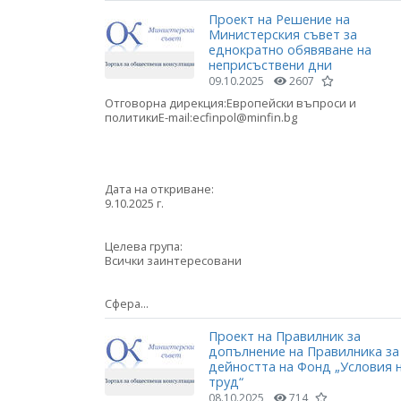
Проект на Решение на
Министерския съвет за
еднократно обявяване на
неприсъствени дни
09.10.2025
2607
Отговорна дирекция:Европейски въпроси и
политикиE-mail:ecfinpol@minfin.bg
Дата на откриване:
9.10.2025 г.
Целева група:
Всички заинтересовани
Сфера...
Проект на Правилник за
допълнение на Правилника за
дейността на Фонд „Условия 
труд“
08.10.2025
714