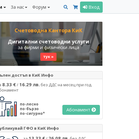
и
За нас
Форум
Вход
Счетоводна Кантора КиК
Дигитални счетоводни услуги
за фирми и физически лица
тук »
ълен достъп в КиК Инфо
8.33 €
16.29 лв.
а
/
без ДДС на месец при год.
бонамент
по-лесно
по-бързо
Абонамент
по-сигурно*
убликувай ГФО в КиК Инфо
13.33 €
26.08 лв.
за
/
без ДДС