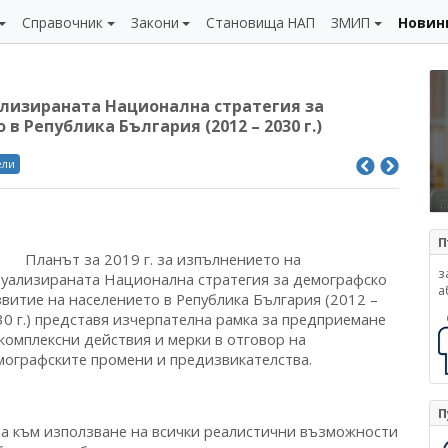
Справочник
Закони
Становища НАП
ЗМИП
Новин
уализираната Национална стратегия за
 Република България (2012 – 2030 г.)
ели
П
анът за 2019 г. за изпълнението на
з
туализираната Национална стратегия за демографско
а
звитие на населението в Република България (2012 –
30 г.) представя изчерпателна рамка за предприемане
комплексни действия и мерки в отговор на
мографските промени и предизвикателства.
П
ъм използване на всички реалистични възможности