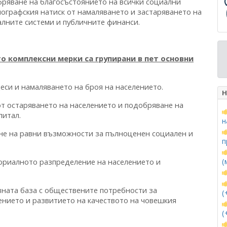
бряване на благосъстоянието на всички социални
мографския натиск от намаляването и застаряването на
алните системи и публичните финанси.
мплексни мерки са групирани в пет основни
еси и намаляването на броя на населението.
Н
от остаряването на населението и подобряване на
питал.
н
ване на равни възможности за пълноценен социален и
п
.
ториалното разпределение на населението и
(
вната база с обществените потребности за
(
ението и развитието на качеството на човешкия
(