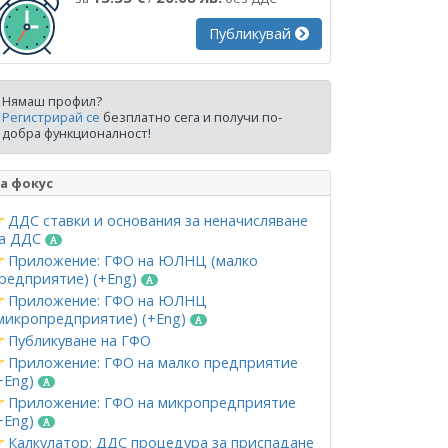
Публикувай
Нямаш профил?
Регистрирай се
безплатно сега и получи по-
добра функционалност!
а фокус
ДДС ставки и основания за неначисляване
а ДДС
Приложение: ГФО на ЮЛНЦ (малко
редприятие) (+Eng)
Приложение: ГФО на ЮЛНЦ
микропредприятие) (+Eng)
Публикуване на ГФО
Приложение: ГФО на малко предприятие
+Eng)
Приложение: ГФО на микропредприятие
+Eng)
Калкулатор: ДДС процедура за приспадане