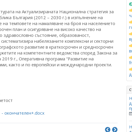
рата на Актуализираната Национална стратегия за
ч
лика България (2012 – 2030 г.) в изпълнение на
е на темповете на намаляване на броя на населението
г
очен план и осигуряване на високо качество на
о здравословно състояние, образованост,
в
 систематизира набелязаните комплексни и секторни
ографското развитие в краткосрочен и средносрочен
в
жетите на компетентните ведомства според Закона за
2019 г., Оперативна програма “Развитие на
f
ами, както и по европейски и международни проекти.
д
С
и
Н
аетост
д
п
 - окончателен+.docx
Н
д