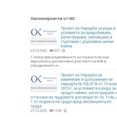
Законопроекти от МС
Проект на Наредба за реда и
условията за придобиване,
регистриране, изплащане и
търговия с държавни ценни
книжа
24.10.2025
675
С оглед присъединяването на страната ни към
еврозоната, респективно участието на БНБ в
определянето и...
Проект на Наредба за
изменение и допълнение на
Наредба № РД 07-8 от 13 юли
2015 г. за условията и реда за
предоставяне, регистриране 
отчитане на трудовите договори по чл. 114а, 
1 от Кодекса на труда пред инспекцията по
труда
23.10.2025
1183