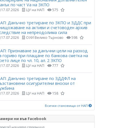
анък по част Vа на ЗКПО
17.07.2026
ЦУ на НАП
575
АП: Данъчно третиране по ЗКПО и ЗДДС при
нищожаване на активи и счетоводен архив
следствие на непреодолима сила
17.07.2026
ОУИ Велико Търново
598
АП: Признаване за данъчни цели на разход
а гориво при плащане по банкова сметка на
рето лице по чл. 10, ал. 2 ЗКПО
17.07.2026
ЦУ на НАП
777
АП: Данъчно третиране по ЗДДФЛ на
ъзстановени осигурителни вноски от
ужбина
17.07.2026
ЦУ на НАП
158
Всички становища от НАП
амери ни във Facebook
аресай нашата страница