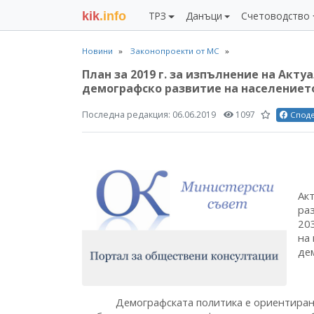
kik
.info
ТРЗ
Данъци
Счетоводство
Новини
Законопроекти от МС
План за 2019 г. за изпълнение на Акт
демографско развитие на населението в
Последна редакция:
06.06.2019
1097
Спод
Пл
Ак
ра
20
на 
де
Демографската политика е ориентирана к