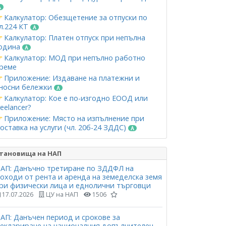
Калкулатор: Обезщетение за отпуски по
л.224 КТ
Калкулатор: Платен отпуск при непълна
одина
Калкулатор: МОД при непълно работно
реме
Приложение: Издаване на платежни и
носни бележки
Калкулатор: Кое е по-изгодно ЕООД или
reelancer?
Приложение: Място на изпълнение при
оставка на услуги (чл. 20б-24 ЗДДС)
тановища на НАП
АП: Данъчно третиране по ЗДДФЛ на
оходи от рента и аренда на земеделска земя
ри физически лица и еднолични търговци
17.07.2026
ЦУ на НАП
1506
АП: Данъчен период и срокове за
еклариране на националния допълнителен