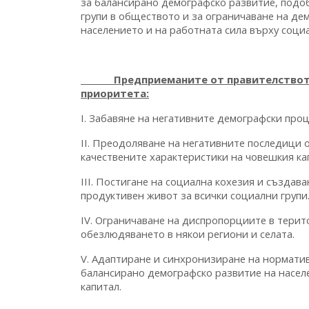
за балансирано демографско развитие, подо
групи в обществото и за ограничаване на де
населението и на работната сила върху соци
Предприеманите от правителството ко
приоритета:
I. Забавяне на негативните демографски проц
II. Преодоляване на негативните последици 
качествените характеристики на човешкия ка
III. Постигане на социална кохезия и създа
продуктивен живот за всички социални групи
IV. Ограничаване на диспропорциите в тери
обезлюдяването в някои региони и селата.
V. Адаптиране и синхронизиране на нормати
балансирано демографско развитие на насел
капитал.