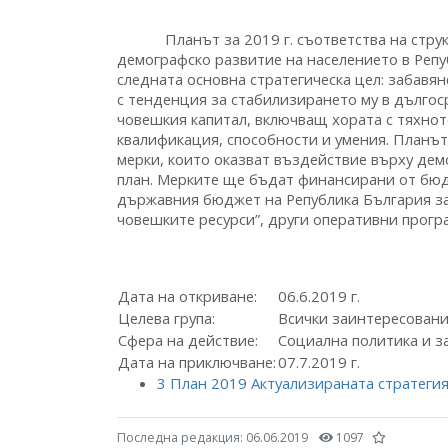
Планът за 2019 г. съответства на структу
демографско развитие на населението в Репуб
следната основна стратегическа цел: забавян
с тенденция за стабилизирането му в дългоср
човешкия капитал, включващ хората с тяхнот
квалификация, способности и умения. Планът
мерки, които оказват въздействие върху дем
план. Мерките ще бъдат финансирани от бюд
държавния бюджет на Република България за 
човешките ресурси”, други оперативни прогр
Дата на откриване:
06.6.2019 г.
Целева група:
Всички заинтересован
Сфера на действие:
Социална политика и з
Дата на приключване:
07.7.2019 г.
3 План 2019 Актуализираната стратегия
Последна редакция:
06.06.2019
1097