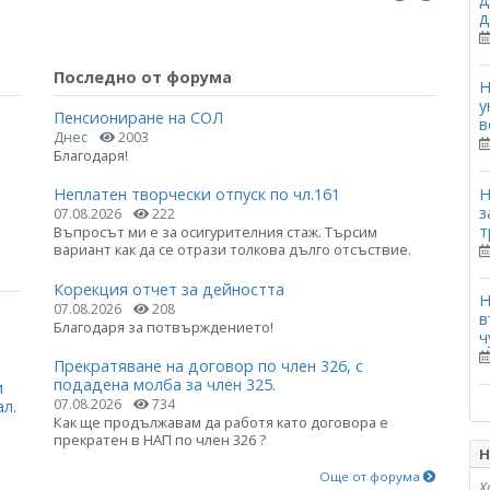
д
Последно от форума
Н
у
Пенсиониране на СОЛ
в
Днес
2003
Благодаря!
Н
Неплатен творчески отпуск по чл.161
з
07.08.2026
222
т
Въпросът ми е за осигурителния стаж. Търсим
вариант как да се отрази толкова дълго отсъствие.
Корекция отчет за дейността
Н
07.08.2026
208
в
Благодаря за потвърждението!
ч
Прекратяване на договор по член 326, с
подадена молба за член 325.
и
07.08.2026
734
ал.
Как ще продължавам да работя като договора е
прекратен в НАП по член 326 ?
Н
Още от форума
Х