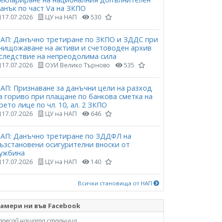
анък по част Vа на ЗКПО
17.07.2026
ЦУ на НАП
530
АП: Данъчно третиране по ЗКПО и ЗДДС при
нищожаване на активи и счетоводен архив
следствие на непреодолима сила
17.07.2026
ОУИ Велико Търново
535
АП: Признаване за данъчни цели на разход
а гориво при плащане по банкова сметка на
рето лице по чл. 10, ал. 2 ЗКПО
17.07.2026
ЦУ на НАП
646
АП: Данъчно третиране по ЗДДФЛ на
ъзстановени осигурителни вноски от
ужбина
17.07.2026
ЦУ на НАП
140
Всички становища от НАП
амери ни във Facebook
аресай нашата страница