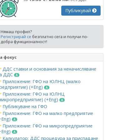
Публикувай
Нямаш профил?
Регистрирай се
безплатно сега и получи по-
добра функционалност!
а фокус
ДДС ставки и основания за неначисляване
а ДДС
Приложение: ГФО на ЮЛНЦ (малко
редприятие) (+Eng)
Приложение: ГФО на ЮЛНЦ
микропредприятие) (+Eng)
Публикуване на ГФО
Приложение: ГФО на малко предприятие
+Eng)
Приложение: ГФО на микропредприятие
+Eng)
Калкулатор: ДДС процедура за приспадане