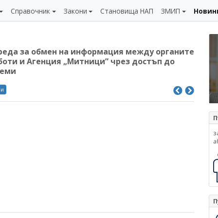
Справочник
Закони
Становища НАП
ЗМИП
Новин
 реда за обмен на информация между органите
оти и Агенция „Митници” чрез достъп до
теми
ли
П
з
а
П