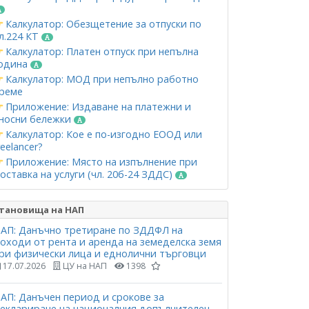
Калкулатор: Обезщетение за отпуски по
л.224 КТ
Калкулатор: Платен отпуск при непълна
одина
Калкулатор: МОД при непълно работно
реме
Приложение: Издаване на платежни и
носни бележки
Калкулатор: Кое е по-изгодно ЕООД или
reelancer?
Приложение: Място на изпълнение при
оставка на услуги (чл. 20б-24 ЗДДС)
тановища на НАП
АП: Данъчно третиране по ЗДДФЛ на
оходи от рента и аренда на земеделска земя
ри физически лица и еднолични търговци
17.07.2026
ЦУ на НАП
1398
АП: Данъчен период и срокове за
еклариране на националния допълнителен