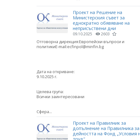
Проект на Решение на
Министерския съвет за
еднократно обявяване на
неприсъствени дни
09.10.2025
2603
Отговорна дирекция:Европейски въпроси и
политикиE-mail:ecfinpol@minfin.bg
Дата на откриване:
9.10.2025 г.
Целева група:
Всички заинтересовани
Сфера...
Проект на Правилник за
допълнение на Правилника за
дейността на Фонд „Условия 
труд“