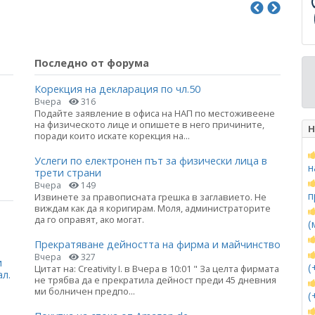
Последно от форума
Корекция на декларация по чл.50
Вчера
316
Подайте заявление в офиса на НАП по местоживеене
на физическото лице и опишете в него причините,
Н
поради които искате корекция на...
Услеги по електронен път за физически лица в
н
трети страни
Вчера
149
п
Извинете за правописната грешка в заглавието. Не
виждам как да я коригирам. Моля, администраторите
да го оправят, ако могат.
(
Прекратяване дейността на фирма и майчинство
Вчера
327
и
(
Цитат на: Creativity I. в Вчера в 10:01 " За целта фирмата
ал.
не трябва да е прекратила дейност преди 45 дневния
ми болничен предпо...
(