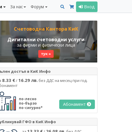
и
За нас
Форум
Вход
Счетоводна Кантора КиК
Дигитални счетоводни услуги
за фирми и физически лица
тук »
ълен достъп в КиК Инфо
8.33 €
16.29 лв.
а
/
без ДДС на месец при год.
бонамент
по-лесно
по-бързо
Абонамент
по-сигурно*
убликувай ГФО в КиК Инфо
13.33 €
26.08 лв.
за
/
без ДДС