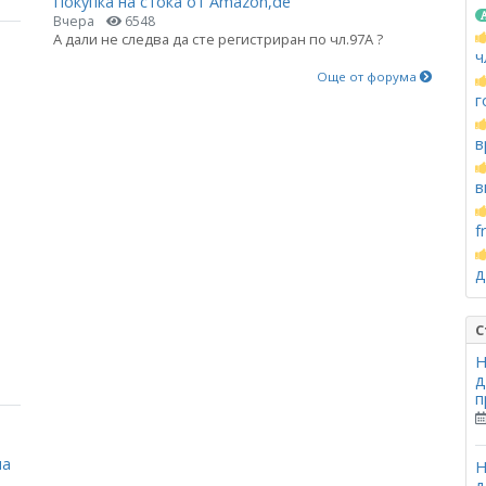
Покупка на стока от Amazon,de
Вчера
6548
А дали не следва да сте регистриран по чл.97А ?
ч
Още от форума
г
в
в
f
д
С
Н
д
п
на
Н
д