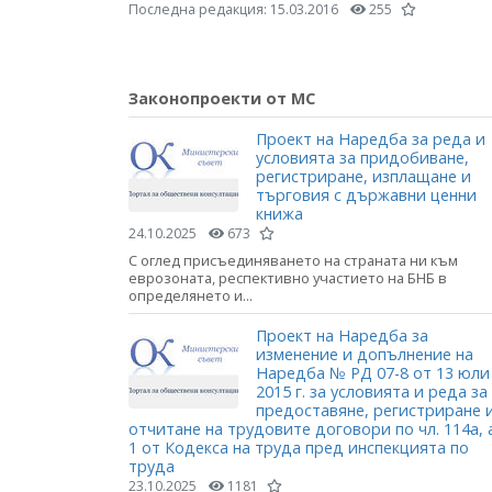
Последна редакция:
15.03.2016
255
Законопроекти от МС
Проект на Наредба за реда и
условията за придобиване,
регистриране, изплащане и
търговия с държавни ценни
книжа
24.10.2025
673
С оглед присъединяването на страната ни към
еврозоната, респективно участието на БНБ в
определянето и...
Проект на Наредба за
изменение и допълнение на
Наредба № РД 07-8 от 13 юли
2015 г. за условията и реда за
предоставяне, регистриране 
отчитане на трудовите договори по чл. 114а, 
1 от Кодекса на труда пред инспекцията по
труда
23.10.2025
1181