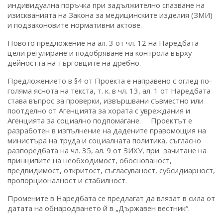
индивидуална поръчка при задължително спазване на
изискванията на Закона за медицинските изделия (ЗМИ)
и подзаконовите нормативни актове.
Новото предложение на ал. 3 от чл. 12 на Наредбата
цели регулиране и подобряване на контрола върху
дейността на търговците на дребно.
Предложението в §4 от Проекта е направено с оглед по-
голяма яснота на текста, т. к. в чл. 13, ал. 1 от Наредбата
става въпрос за проверки, извършвани съвместно или
поотделно от Агенцията за хората с увреждания и
Агенцията за социално подпомагане. Проектът е
разработен в изпълнение на дадените правомощия на
министъра на труда и социалната политика, съгласно
разпоредбата на чл. 35, ал. 9 от ЗИХУ, при зачитане на
принципите на необходимост, обоснованост,
предвидимост, откритост, съгласуваност, субсидиарност,
пропорционалност и стабилност.
Промените в Наредбата се предлагат да влязат в сила от
датата на обнародването й в „Държавен вестник“.