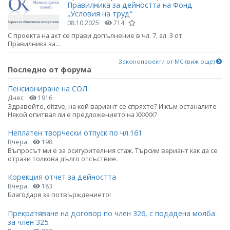
Правилника за дейността на Фонд
„Условия на труд“
08.10.2025
714
С проекта на акт се прави допълнение в чл. 7, ал. 3 от
Правилника за...
Законопроекти от МС (виж още)
Последно от форума
Пенсиониране на СОЛ
Днес
1916
Здравейте, ditzve, на кой вариант се спряхте? И към останалите -
Някой опитвал ли е предложението на ХХХХХ?
Неплатен творчески отпуск по чл.161
Вчера
198
Въпросът ми е за осигурителния стаж. Търсим вариант как да се
отрази толкова дълго отсъствие.
Корекция отчет за дейността
Вчера
183
Благодаря за потвърждението!
Прекратяване на договор по член 326, с подадена молба
за член 325.