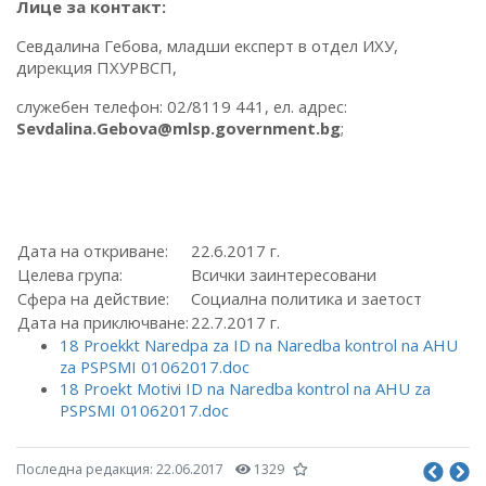
Лице за контакт:
Севдалина Гебова, младши експерт в отдел ИХУ,
дирекция ПХУРВСП,
служебен телефон: 02/8119 441, ел. адрес:
Sevdalina.Gebova@mlsp.government.bg
;
Дата на откриване:
22.6.2017 г.
Целева група:
Всички заинтересовани
Сфера на действие:
Социална политика и заетост
Дата на приключване:
22.7.2017 г.
18 Proekkt Naredpa za ID na Naredba kontrol na AHU
za PSPSMI 01062017.doc
18 Proekt Motivi ID na Naredba kontrol na AHU za
PSPSMI 01062017.doc
Последна редакция:
22.06.2017
1329