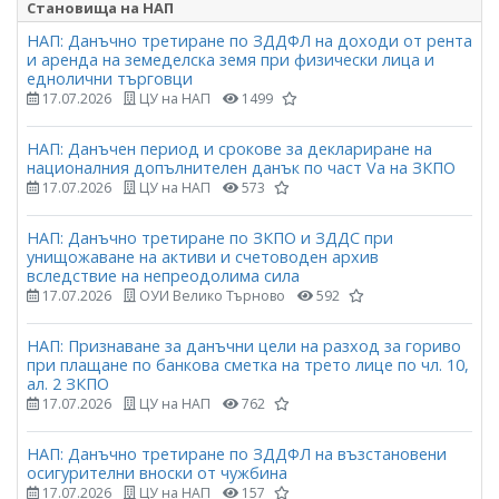
Становища на НАП
НАП: Данъчно третиране по ЗДДФЛ на доходи от рента
и аренда на земеделска земя при физически лица и
еднолични търговци
17.07.2026
ЦУ на НАП
1499
НАП: Данъчен период и срокове за деклариране на
националния допълнителен данък по част Vа на ЗКПО
17.07.2026
ЦУ на НАП
573
НАП: Данъчно третиране по ЗКПО и ЗДДС при
унищожаване на активи и счетоводен архив
вследствие на непреодолима сила
17.07.2026
ОУИ Велико Търново
592
НАП: Признаване за данъчни цели на разход за гориво
при плащане по банкова сметка на трето лице по чл. 10,
ал. 2 ЗКПО
17.07.2026
ЦУ на НАП
762
НАП: Данъчно третиране по ЗДДФЛ на възстановени
осигурителни вноски от чужбина
17.07.2026
ЦУ на НАП
157