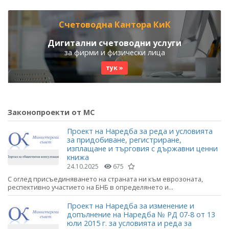
Счетоводна Кантора КиК
Дигитални счетоводни услуги
за фирми и физически лица
тук »
Законопроекти от МС
Проект на Наредба за реда и условията
за придобиване, регистриране,
изплащане и търговия с държавни ценни
книжа
24.10.2025
675
С оглед присъединяването на страната ни към еврозоната,
респективно участието на БНБ в определянето и...
Проект на Наредба за изменение и
допълнение на Наредба № РД 07-8 от 13
юли 2015 г. за условията и реда за