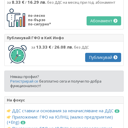
8.33 €
16.29 лв.
за
/
без ДДС на месец при год. абонамент
по-лесно
по-бързо
Абонамент
по-сигурно*
Публикувай ГФО в КиК Инфо
13.33 €
26.08 лв.
за
/
без ДДС
Публикувай
Нямаш профил?
Регистрирай се
безплатно сега и получи по-добра
функционалност!
На фокус
ДДС ставки и основания за неначисляване на ДДС
Приложение: ГФО на ЮЛНЦ (малко предприятие)
(+Eng)