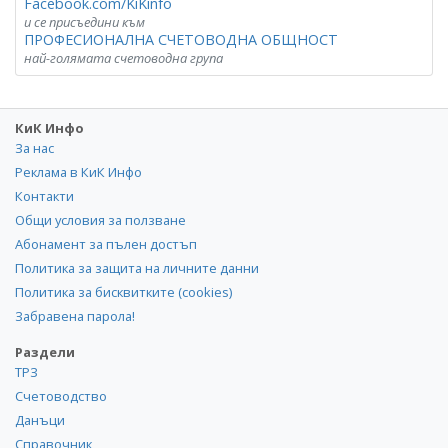
Facebook.com/KiKinfo
и се присъедини към
ПРОФЕСИОНАЛНА СЧЕТОВОДНА ОБЩНОСТ
най-голямата счетоводна група
КиК Инфо
За нас
Реклама в КиК Инфо
Контакти
Общи условия за ползване
Абонамент за пълен достъп
Политика за защита на личните данни
Политика за бисквитките (cookies)
Забравена парола!
Раздели
ТРЗ
Счетоводство
Данъци
Справочник