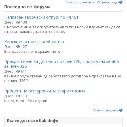
Законопроекти от МС (виж още)
Последно от форума
Неплатен творчески отпуск по чл.161
Днес
138
Въпросът ми е за осигурителния стаж. Търсим вариант как да се
отрази толкова дълго отсъствие.
Корекция отчет за дейността
Днес
127
Благодаря за потвърждението!
Прекратяване на договор по член 326, с подадена молба
за член 325.
Днес
611
Как ще продължавам да работя като договора е прекратен в НАП
по член 326 ?
Процент на осигуровки за стари години....
Днес
113
Kiarra, много благодаря!
Още от форума
Пълен достъп в КиК Инфо