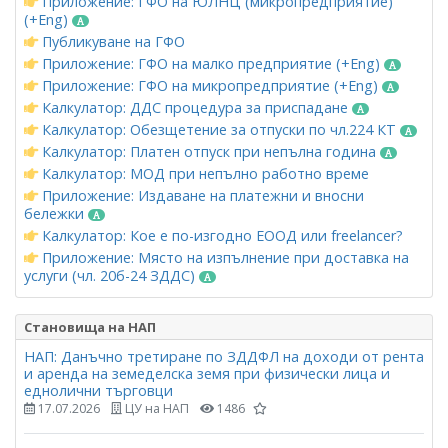
Приложение: ГФО на ЮЛНЦ (микропредприятие)
(+Eng)
Публикуване на ГФО
Приложение: ГФО на малко предприятие (+Eng)
Приложение: ГФО на микропредприятие (+Eng)
Калкулатор: ДДС процедура за приспадане
Калкулатор: Обезщетение за отпуски по чл.224 КТ
Калкулатор: Платен отпуск при непълна година
Калкулатор: МОД при непълно работно време
Приложение: Издаване на платежни и вносни
бележки
Калкулатор: Кое е по-изгодно ЕООД или freelancer?
Приложение: Място на изпълнение при доставка на
услуги (чл. 20б-24 ЗДДС)
Становища на НАП
НАП: Данъчно третиране по ЗДДФЛ на доходи от рента
и аренда на земеделска земя при физически лица и
еднолични търговци
17.07.2026
ЦУ на НАП
1486