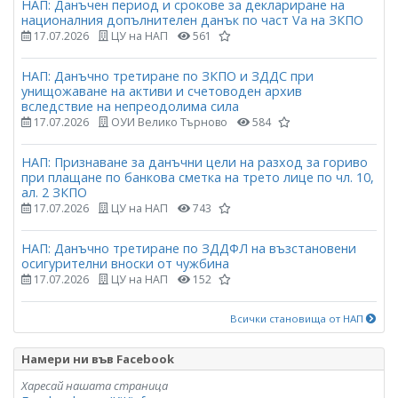
НАП: Данъчен период и срокове за деклариране на
националния допълнителен данък по част Vа на ЗКПО
17.07.2026
ЦУ на НАП
561
НАП: Данъчно третиране по ЗКПО и ЗДДС при
унищожаване на активи и счетоводен архив
вследствие на непреодолима сила
17.07.2026
ОУИ Велико Търново
584
НАП: Признаване за данъчни цели на разход за гориво
при плащане по банкова сметка на трето лице по чл. 10,
ал. 2 ЗКПО
17.07.2026
ЦУ на НАП
743
НАП: Данъчно третиране по ЗДДФЛ на възстановени
осигурителни вноски от чужбина
17.07.2026
ЦУ на НАП
152
Всички становища от НАП
Намери ни във Facebook
Харесай нашата страница