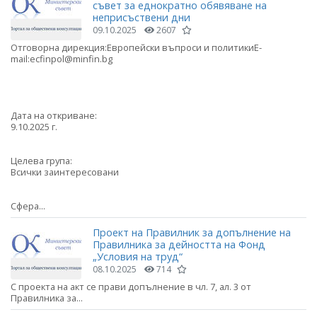
съвет за еднократно обявяване на
неприсъствени дни
09.10.2025
2607
Отговорна дирекция:Европейски въпроси и политикиE-
mail:ecfinpol@minfin.bg
Дата на откриване:
9.10.2025 г.
Целева група:
Всички заинтересовани
Сфера...
Проект на Правилник за допълнение на
Правилника за дейността на Фонд
„Условия на труд“
08.10.2025
714
С проекта на акт се прави допълнение в чл. 7, ал. 3 от
Правилника за...