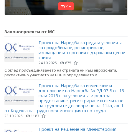
тук »
Законопроекти от МС
Проект на Наредба за реда и условията
за придобиване, регистриране,
изплащане и търговия с държавни ценни
книжа
24.10.2025
675
С оглед присъединяването на страната ни към еврозоната,
респективно участието на БНБ в определянето и...
Проект на Наредба за изменение и
допълнение на Наредба № РД 07-8 от 13
юли 2015 г. за условията и реда за
предоставяне, регистриране и отчитане
на трудовите договори по чл. 114а, ал. 1
от Кодекса на труда пред инспекцията по труда
23.10.2025
1183
Проект на Решение на Министерския