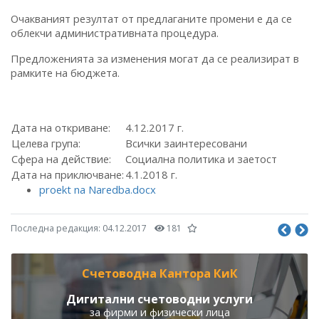
Очакваният резултат от предлаганите промени е да се
облекчи административната процедура.
Предложенията за изменения могат да се реализират в
рамките на бюджета.
Дата на откриване:
4.12.2017 г.
Целева група:
Всички заинтересовани
Сфера на действие:
Социална политика и заетост
Дата на приключване:
4.1.2018 г.
proekt na Naredba.docx
Последна редакция:
04.12.2017
181
Счетоводна Кантора КиК
Дигитални счетоводни услуги
за фирми и физически лица