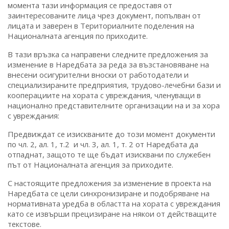
момента тази информация се предоставя от
заинтересованите лица чрез документ, попълван от
лицата и заверен в Териториалните поделения на
Националната агенция по приходите.
В тази връзка са направени следните предложения за
изменение в Наредбата за реда за възстановяване на
внесени осигурителни вноски от работодатели и
специализираните предприятия, трудово-лечебни бази и
кооперациите на хората с увреждания, членуващи в
национално представителните организации на и за хора
с увреждания:
Предвиждат се изискваните до този момент документи
по чл. 2, ал. 1, т.2 и чл. 3, ал. 1, т. 2 от Наредбата да
отпаднат, защото те ще бъдат изисквани по служебен
път от Националната агенция за приходите.
С настоящите предложения за изменение в проекта на
Наредбата се цели синхронизиране и подобряване на
нормативната уредба в областта на хората с увреждания
като се извърши прецизиране на някои от действащите
текстове.