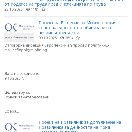
от Кодекса на труда пред инспекцията по труда
23.10.2025
1181
Проект на Решение на Министерския
съвет за еднократно обявяване на
неприсъствени дни
09.10.2025
2604
Отговорна дирекция:Европейски въпроси и политикиE-
mail:ecfinpol@minfin.bg
Дата на откриване:
9.10.2025 г.
Целева група:
Всички заинтересовани
Сфера...
Проект на Правилник за допълнение на
Правилника за дейността на Фонд