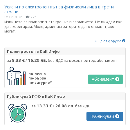
Услеги по електронен път за физически лица в трети
страни
05.08.2026
225
Извинете за правописната грешка в заглавието. Не виждам как
да я коригирам. Моля, администраторите да го оправят, ако
могат.
Още от форума
Пълен достъп в КиК Инфо
8.33 €
16.29 лв.
за
/
без ДДС на месец при год. абонамент
по-лесно
по-бързо
Абонамент
по-сигурно*
Публикувай ГФО в КиК Инфо
13.33 €
26.08 лв.
за
/
без ДДС
Публикувай