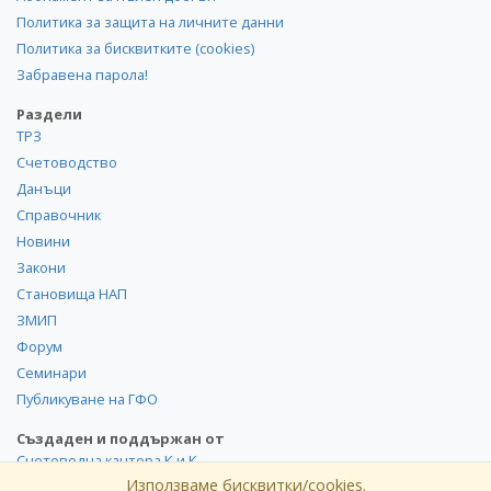
Политика за защита на личните данни
Политика за бисквитките (cookies)
Забравена парола!
Раздели
ТРЗ
Счетоводство
Данъци
Справочник
Новини
Закони
Становища НАП
ЗМИП
Форум
Семинари
Публикуване на ГФО
Създаден и поддържан от
Счетоводна кантора К и К
Използваме бисквитки/cookies.