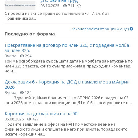
„Условия на труд“
08.10.2025
711
С проекта на акт се прави допълнение в чл. 7, ал. 3 от
Правилника за...
Законопроекти от МС (виж още)
Последно от форума
Прекратяване на договор по член 326, с подадена молба
за член 325.
Вчера
294
Той ме освобождава със същата дата на молбата за напускане по
член 325 с текста, който съм приложила в предходния коментар,
но н...
Декларация 6 - Корекция на ДОД в намаление за м.Април
2026
Вчера
184
Здравейте, Имах болничен за м.АПРИЛ 2026 издаден на 03
юни 2026, което наложи корекции по Д1 и Д 6 за осигуровките в ...
Корекция на декларация по чл.50
05.08.2026
427
Подайте заявление в офиса на НАП по местоживеене на
физическото лице и опишете в него причините, поради които
искате корекция на...