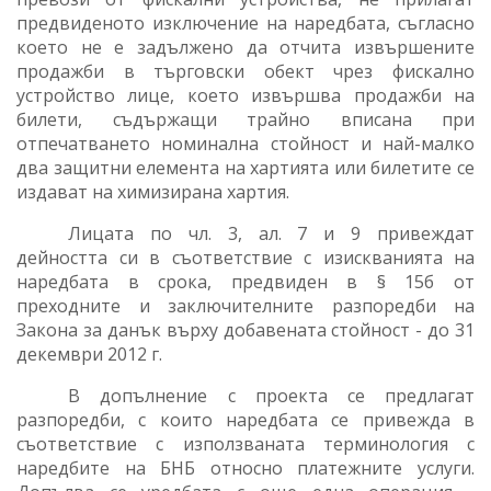
предвиденото изключение на наредбата, съгласно
което не е задължено да отчита извършените
продажби в търговски обект чрез фискално
устройство лице, което извършва продажби на
билети, съдържащи трайно вписана при
отпечатването номинална стойност и най-малко
два защитни елемента на хартията или билетите се
издават на химизирана хартия.
Лицата по чл. 3, ал. 7 и 9 привеждат
дейността си в съответствие с изискванията на
наредбата в срока, предвиден в § 15б от
преходните и заключителните разпоредби на
Закона за данък върху добавената стойност - до 31
декември 2012 г.
В допълнение с проекта се предлагат
разпоредби, с които наредбата се привежда в
съответствие с използваната терминология с
наредбите на БНБ относно платежните услуги.