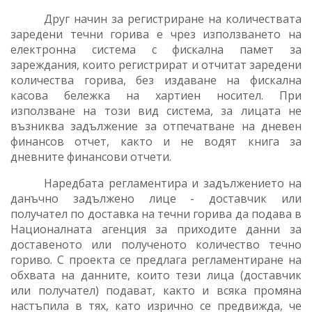
Друг начин за регистриране
на количествата
заредени течни горива
е чрез използването на
електронна система с фискална памет за
зареждания, които
регистрират и отчитат заредени
количества горива, без издаване на фискална
касова бележка на хартиен носител. При
използване на този вид система, за лицата не
възниква задължение за отпечатване на дневен
финансов отчет, както и не водят книга за
дневните финансови отчети.
Наредбата регламентира и задължението на
д
анъчно задължено лице - доставчик или
получател по доставка на течни горива да подава в
Националната агенция за приходите данни за
доставеното или полученото количество течно
гориво.
С проекта се предлага регламентиране на
обхвата на данните, които тези лица (доставчик
или получател) подават, както и всяка промяна
настъпила в тях, като изрично се предвижда, че