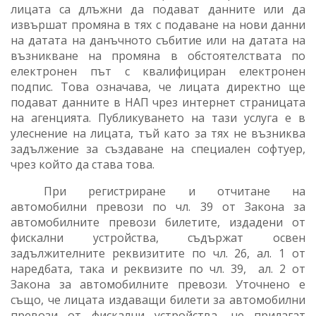
лицата са длъжни да подават данните или да
извършат промяна в тях с подаване на нови данни
на
датата на данъчното събитие или на датата на
възникване на промяна в обстоятелствата по
електронен път с квалифициран електронен
подпис. Това означава, че лицата директно ще
подават данните в НАП чрез интернет страницата
на агенцията. Публикуването на тази услуга е в
улеснение на лицата,
тъй
като за тях не възниква
задължение за създаване на специален софтуер,
чрез който да става това.
При регистриране и отчитане на
автомобилни
превози по чл. 39 от Закона за
автомобилните превози билетите, издадени от
фискални устройства, съдържат освен
задължителните реквизитите по чл. 26, ал. 1 от
наредбата, така и реквизите по чл. 39,
ал. 2 от
Закона за автомобилните превози. Уточнено е
също, че лицата издаващи билети за автомобилни
превози от фискални устройства, не прилагат