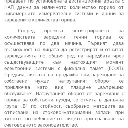
предават по установената дистанционна връзка с
НАП данни за наличното количество гориво от
нивомерните измервателни системи и данни за
заредените количества горива.
Според проекта регистрирането на
количествата заредени течни горива се
осъществява по два начина. Първият
дава
възможност на лицата да регистрират и
отчитат
зарежданията по общия ред на наредбата чрез
съществуващите към настоящият момент
електронни системи с фискална памет (ЕСФП).
Предвид липсата на продажба при зареждане за
собствени нужди, натрупаният оборот се
приключва като
вид плащане „вътрешно
обслужване“.
Натрупаният оборот от зареждане с
горива за собствени нужди, се отчита в данъчна
група „В” по стойност, съобразно методите за
отписване на стоково-материални запаси при
тяхното потребление от лицето при спазване на
счетоводното законодателство.