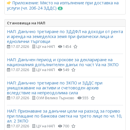
Приложение: Място на изпълнение при доставка на
услуги (чл. 20б-24 ЗДДС)
Становища на НАП
НАП: Данъчно третиране по ЗДДФЛ на доходи от рента
и аренда на земеделска земя при физически лица и
еднолични търговци
17.07.2026
ЦУ на НАП
1454
НАП: Данъчен период и срокове за деклариране на
националния допълнителен данък по част Vа на ЗКПО
17.07.2026
ЦУ на НАП
549
НАП: Данъчно третиране по ЗКПО и ЗДДС при
унищожаване на активи и счетоводен архив
вследствие на непреодолима сила
17.07.2026
ОУИ Велико Търново
555
НАП: Признаване за данъчни цели на разход за гориво
при плащане по банкова сметка на трето лице по чл. 10,
ал. 2 ЗКПО
17.07.2026
ЦУ на НАП
700