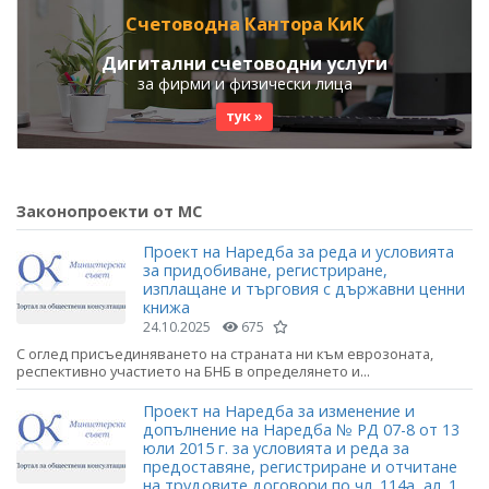
Счетоводна Кантора КиК
Дигитални счетоводни услуги
за фирми и физически лица
тук »
Законопроекти от МС
Проект на Наредба за реда и условията
за придобиване, регистриране,
изплащане и търговия с държавни ценни
книжа
24.10.2025
675
С оглед присъединяването на страната ни към еврозоната,
респективно участието на БНБ в определянето и...
Проект на Наредба за изменение и
допълнение на Наредба № РД 07-8 от 13
юли 2015 г. за условията и реда за
предоставяне, регистриране и отчитане
на трудовите договори по чл. 114а, ал. 1