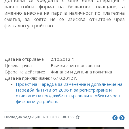
Допълва се уредбата с още една операция -
равностойна форма на безкасово плащане, а
именно внасяне на пари в наличност по платежна
сметка, за която не се изисква отчитане чрез
фискално устройство.
Дата на откриване:
2.10.2012 г.
Целева група:
Всички заинтересовани
Сфера на действие:
Финанси и данъчна политика
Дата на приключване:
16.10.2012 г.
Проект на Наредба за изменение и допълнение на
Наредба № Н-18 от 2006 г. за регистриране и
отчитане на продажби в търговските обекти чрез
фискални устройства
Последна редакция:
02.10.2012
186