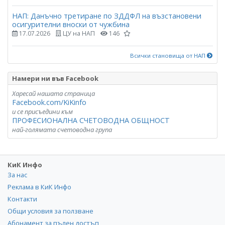
НАП: Данъчно третиране по ЗДДФЛ на възстановени
осигурителни вноски от чужбина
17.07.2026
ЦУ на НАП
146
Всички становища от НАП
Намери ни във Facebook
Харесай нашата страница
Facebook.com/KiKinfo
и се присъедини към
ПРОФЕСИОНАЛНА СЧЕТОВОДНА ОБЩНОСТ
най-голямата счетоводна група
КиК Инфо
За нас
Реклама в КиК Инфо
Контакти
Общи условия за ползване
Абонамент за пълен достъп